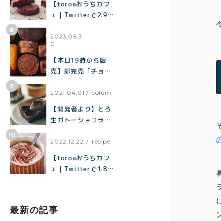
【toroaおうちカフ
ェ｜Twitterで2.9万
いいねで話題】混ぜ
て焼くだけで作れる
2023.06.3
0
生チョコみたいなク
ッキー「濃厚チョコ
【本日19時から販
クッキー」の作り方
売】即完売「チョコ
まみれクッキー缶」
の再販売／北海道産
2021.04.01
colum
100%「toroaのバタ
【開発者より】とろ
ーが美味しいクッキ
生ガトーショコラに
ー缶」
ついて
2022.12.22
recipe
【toroaおうちカフ
ェ｜Twitterで1.8万
いいねで話題】材料
はココア、砂糖、
塩、牛乳だけ「濃厚
最新の記事
ホットココアの作り