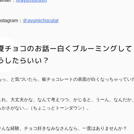
witter：
@ayumisroom
00〜
イド
特集記事
会社概要
99
メンバー
お問い合
nstagram：
＠ayumichocolat
00〜
特典
わせ
夏チョコのお話ー白くブルーミングして
うしたらいい？
あっ、と気づいたら、板チョコレートの表面が白くなっちゃってい
これ、大丈夫かな、なんて考えつつ、かじると、うーん、なんだか
らかさがない…（ちょこっとトーンダウン）。
特定商取引法に基づく表記
そんな経験、チョコ好きなみなさんなら、一度はありませんか？