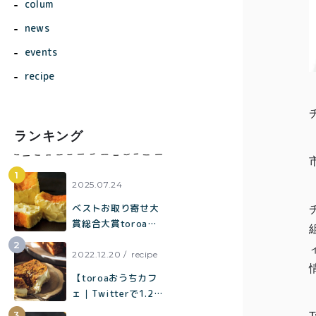
colum
news
events
recipe
ランキング
商品一覧
とろ生ガ
2025.07.24
トーショ
ベストお取り寄せ大
コラ
賞総合大賞toroaが
全国各地の催事に出
とろ生 ま
店中。催事限定企画
2022.12.20
recipe
とめ買い
も！
【toroaおうちカフ
価格別
お得セッ
ェ｜Twitterで1.2万
ト
いいねで話題】混ぜ