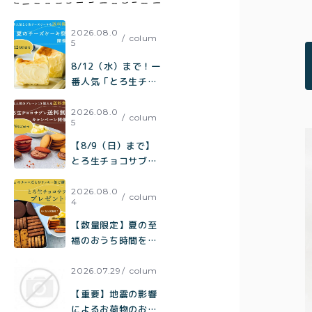
方
2026.08.0
colum
5
8/12（水）まで！一
番人気「とろ生チー
ズケーキ」も【送料
無料】toroa夏のチ
2026.08.0
colum
5
ーズケーキ祭り開催
中
【8/9（日）まで】
とろ生チョコサブレ
送料無料キャンペー
ン開催中！
2026.08.0
colum
4
【数量限定】夏の至
福のおうち時間をお
届け。チョコだらけ
クッキー缶ご購入で
2026.07.29
colum
とろ生チョコサブレ
【重要】地震の影響
をプレゼント
によるお荷物のお届