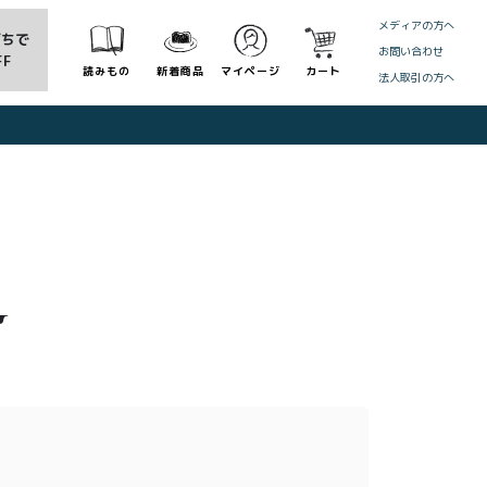
メディアの方へ
だちで
お問い合わせ
FF
読みもの
新着商品
マイページ
カート
法人取引の方へ
CLOSE