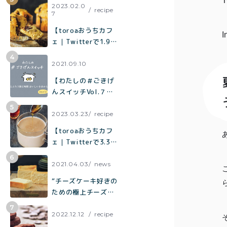
T
¥2,0
て焼くだけでお店の
2023.02.0
recipe
7
紅茶
¥3,9
味「キャロットケー
キ」の作り方
toroaTea
【toroaおうちカフ
I
¥6,0
ェ｜Twitterで1.9万
焼き菓子
いいねで話題】混ぜ
て焼くだけでお店の
2021.09.10
メルマガ
味「チョコバナナマ
【わたしの＃ごきげ
フィン」の作り方
会員様限
んスイッチVol.７】
定
夫とふたり飲む時間
おいしいを分かち合
2023.03.23
recipe
アウトレ
う時間
【toroaおうちカフ
ット商品
ェ｜Twitterで3.3万
いいねで話題】烏龍
茶がしっかり香って
2021.04.03
news
ミルク感たっぷり
“チーズケーキ好きの
「烏龍茶ラテ」
ための極上チーズケ
ーキ“「とろ生チーズ
プライバシーポリシー
ケーキ」が誕生
2022.12.12
recipe