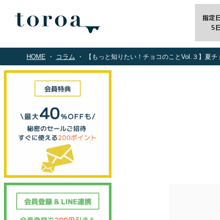
指定
5
HOME
コラム
【もっと知りたい！チョコのことVol.３】夏チョコのお話ー白くブルーミ