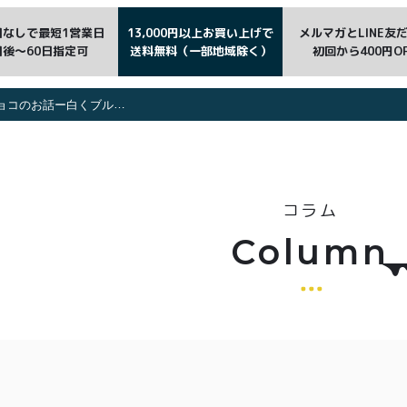
日なしで最短1営業日
13,000円以上お買い上げで
メルマガとLINE友
日後〜60日指定可
送料無料（一部地域除く）
初回から400円O
ングしたチョコはどうしたらいい？
コラム
Column