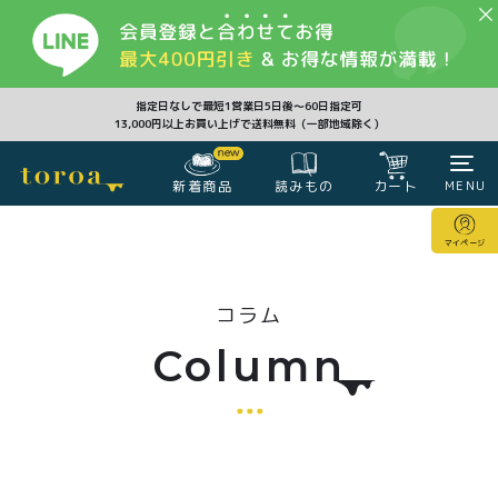
CLOSE
指定日なしで最短1営業日5日後〜60日指定可
13,000円以上お買い上げで送料無料（一部地域除く）
新着商品
カート
MENU
読みもの
カート
マイページ
マイページ
コラム
注文履歴
会員登録情報
ポイント
Column
商品一覧