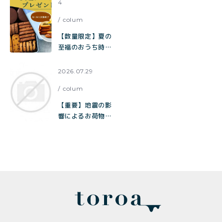
4
中！
colum
【数量限定】夏の
至福のおうち時間
をお届け。チョコ
だらけクッキー缶
2026.07.29
ご購入でとろ生チ
colum
ョコサブレをプレ
ゼント
【重要】地震の影
響によるお荷物の
お届け遅延に関す
るお知らせ
（toroa）