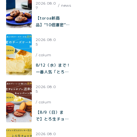
2026.08.0
news
7
【toroa新商
品】“10倍濃密”カ
カオの至福。『ひ
とくちで、コーヒ
2026.08.0
5
ーが欲しくなる。
極みカカオと焦が
colum
しキャラメルのチ
ャンククッキー』
8/12（水）まで！
が新登場！
一番人気「とろ生
チーズケーキ」も
【送料無料】
2026.08.0
5
toroa夏のチーズ
ケーキ祭り開催中
colum
【8/9（日）ま
で】とろ生チョコ
サブレ 送料無料キ
ャンペーン開催
2026.08.0