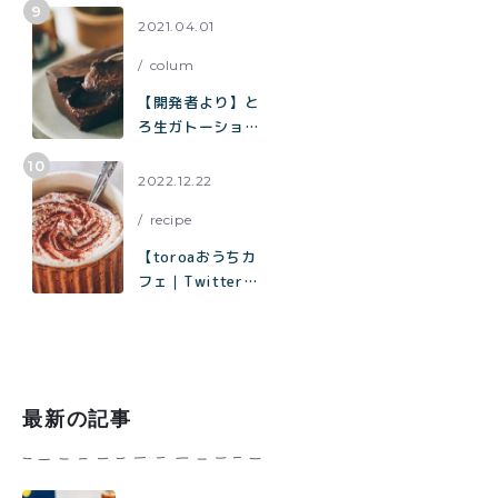
ー缶」の再販売／
2021.04.01
北海道産100%
colum
「toroaのバター
が美味しいクッキ
【開発者より】と
ー缶」
ろ生ガトーショコ
ラについて
2022.12.22
recipe
【toroaおうちカ
フェ｜Twitterで
1.8万いいねで話
題】材料はココ
ア、砂糖、塩、牛
乳だけ「濃厚ホッ
トココアの作り方
最新の記事