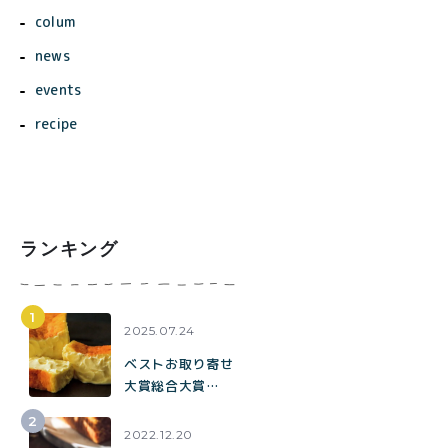
colum
news
events
recipe
ランキング
2025.07.24
ベストお取り寄せ
大賞総合大賞
toroaが全国各地
の催事に出店中。
2022.12.20