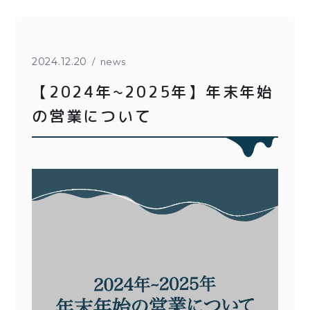
とろ生チーズケーキ
とろ生ガトーショコラ
濃抹茶とろ生ガトーシ
とろ生 まとめ買いお得
2024.12.20
news
ョコラ
セット
【2024年~2025年】年末年始
とろ生シュー
紅茶toroaTea
の営業について
クッキー缶
焼き菓子
紅茶toroaTeaギフト
メルマガ会員様限定
お誕生日セット
アウトレット商品
手さげ袋
季節限定
価格別