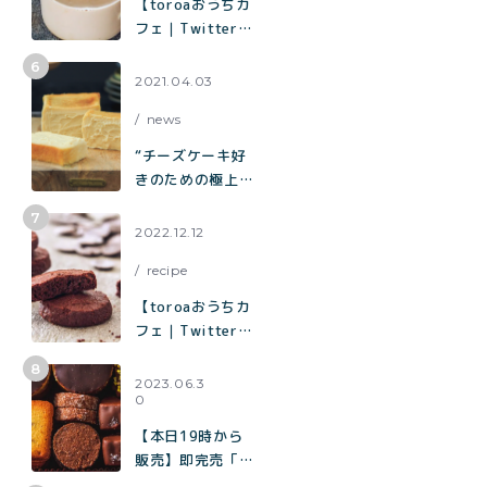
【toroaおうちカ
フェ｜Twitterで
3.3万いいねで話
題】烏龍茶がしっ
2021.04.03
かり香ってミルク
news
感たっぷり「烏龍
茶ラテ」
“チーズケーキ好
きのための極上チ
ーズケーキ“「と
ろ生チーズケー
2022.12.12
キ」が誕生
recipe
【toroaおうちカ
フェ｜Twitterで
2.9万いいねで話
題】混ぜて焼くだ
2023.06.3
0
けで作れる生チョ
コみたいなクッキ
【本日19時から
ー「濃厚チョコク
販売】即完売「チ
ッキー」の作り方
ョコまみれクッキ