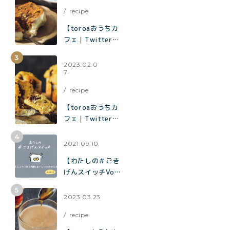
催事限定企画も！
recipe
【toroaおうちカ
フェ｜Twitterで
1.2万いいねで話
題】混ぜて焼くだ
2023.02.0
7
けでお店の味「キ
ャロットケーキ」
recipe
の作り方
【toroaおうちカ
フェ｜Twitterで
1.9万いいねで話
題】混ぜて焼くだ
2021.09.10
けでお店の味「チ
【わたしの＃ごき
ョコバナナマフィ
げんスイッチVol.
ン」の作り方
７】夫とふたり飲
む時間 おいしい
2023.03.23
を分かち合う時間
recipe