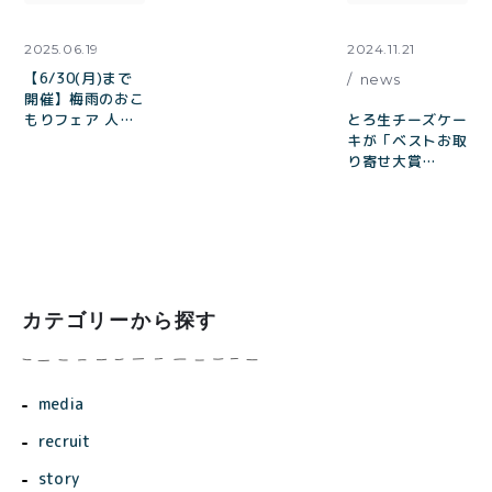
2025.06.19
2024.11.21
【6/30(月)まで
news
開催】梅雨のおこ
もりフェア 人気
とろ生チーズケー
の常温菓子やアイ
キが「ベストお取
スティーで美味し
り寄せ大賞
い紅茶が
2024」洋菓子・
10%OFF
スイーツ 部門金
賞&3年連続受賞
殿堂入りしまし
た。
カテゴリーから探す
media
recruit
story