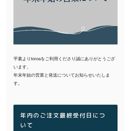
〜¥1,999
¥2,000〜¥3,999
¥4,000〜¥5,999
¥6,000〜
TOP
商品
読みもの
平素よりtoroaをご利用くださり誠にありがとうござ
特集記事
会社概要
います。
年末年始の営業と発送についてお知らせいたしま
メンバー特典
お問い合わせ
す。
ご利用ガイド
年内のご注文最終受付日につ
いて
プライバシーポリシー