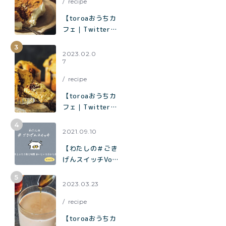
recipe
【toroaおうちカ
フェ｜Twitterで
1.2万いいねで話
題】混ぜて焼くだ
2023.02.0
7
けでお店の味「キ
ャロットケーキ」
recipe
の作り方
【toroaおうちカ
フェ｜Twitterで
1.9万いいねで話
題】混ぜて焼くだ
2021.09.10
けでお店の味「チ
【わたしの＃ごき
ョコバナナマフィ
げんスイッチVol.
ン」の作り方
７】夫とふたり飲
む時間 おいしい
2023.03.23
を分かち合う時間
recipe
【toroaおうちカ