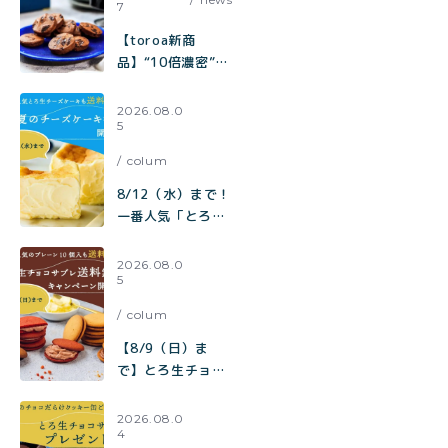
7
【toroa新商
品】“10倍濃密”カ
カオの至福。『ひ
とくちで、コーヒ
2026.08.0
5
ーが欲しくなる。
極みカカオと焦が
colum
しキャラメルのチ
ャンククッキー』
8/12（水）まで！
が新登場！
一番人気「とろ生
チーズケーキ」も
【送料無料】
2026.08.0
5
toroa夏のチーズ
ケーキ祭り開催中
colum
【8/9（日）ま
で】とろ生チョコ
サブレ 送料無料キ
ャンペーン開催
2026.08.0
4
中！