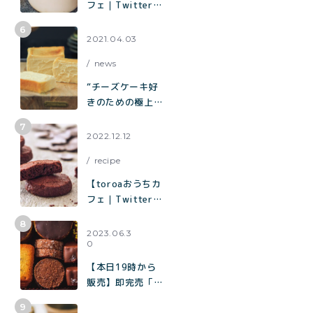
フェ｜Twitterで
3.3万いいねで話
題】烏龍茶がしっ
2021.04.03
かり香ってミルク
news
感たっぷり「烏龍
茶ラテ」
“チーズケーキ好
きのための極上チ
ーズケーキ“「と
ろ生チーズケー
2022.12.12
キ」が誕生
recipe
【toroaおうちカ
フェ｜Twitterで
2.9万いいねで話
題】混ぜて焼くだ
2023.06.3
0
けで作れる生チョ
コみたいなクッキ
【本日19時から
ー「濃厚チョコク
販売】即完売「チ
ッキー」の作り方
ョコまみれクッキ