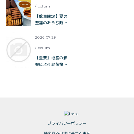
colum
【数量限定】夏の
至福のおうち時間
をお届け。チョコ
だらけクッキー缶
2026.07.29
ご購入でとろ生チ
colum
ョコサブレをプレ
ゼント
【重要】地震の影
響によるお荷物の
お届け遅延に関す
るお知らせ
（toroa）
プライバシーポリシー
特定商取引法に基づく表記