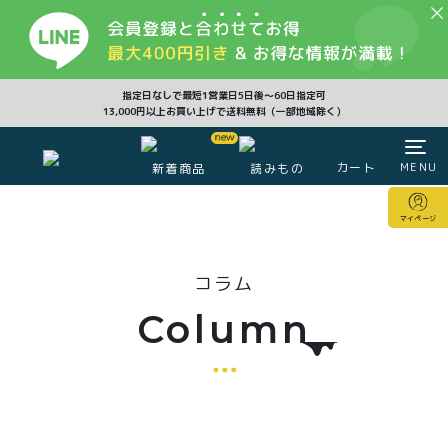
CLOSE
指定日なしで最短1営業日5日後〜60日指定可
13,000円以上お買い上げで送料無料（一部地域除く）
カート
MENU
新着商品
読みもの
カート
マイページ
マイページ
コラム
注文履歴
会員登録情報
ポイント
Column
商品一覧