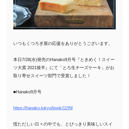
〜¥1,999
¥2,000〜¥3,999
¥4,000〜¥5,999
¥6,000〜
TOP
いつもくつろぎ屋の応援をありがとうございます。
商品
読みもの
本日7/28(水)発売のHanako9月号『ときめく！スイー
特集記事
会社概要
ツ大賞 2021後半』にて「とろ生チーズケーキ」が
お
取り寄せスイーツ部門で受賞しました！
メンバー特典
お問い合わせ
ご利用ガイド
■Hanako
9月号
https://hanako.tokyo/book/1199/
プライバシーポリシー
慌ただしい日々の中でも、とびっきり美味しいスイ