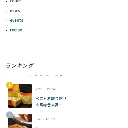
colum
news
events
recipe
ランキング
2025.07.24
ベストお取り寄せ
大賞総合大賞
toroaが全国各地
の催事に出店中。
2022.12.20
催事限定企画も！