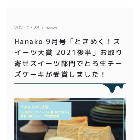
とろ生チーズケーキ
とろ生ガトーショコラ
濃抹茶とろ生ガトーシ
とろ生 まとめ買いお得
2021.07.28
news
ョコラ
セット
Hanako 9月号「ときめく！ス
とろ生シュー
紅茶toroaTea
イーツ大賞 2021後半」お取り
クッキー缶
焼き菓子
寄せスイーツ部門でとろ生チー
ズケーキが受賞しました！
紅茶toroaTeaギフト
メルマガ会員様限定
お誕生日セット
アウトレット商品
手さげ袋
季節限定
価格別