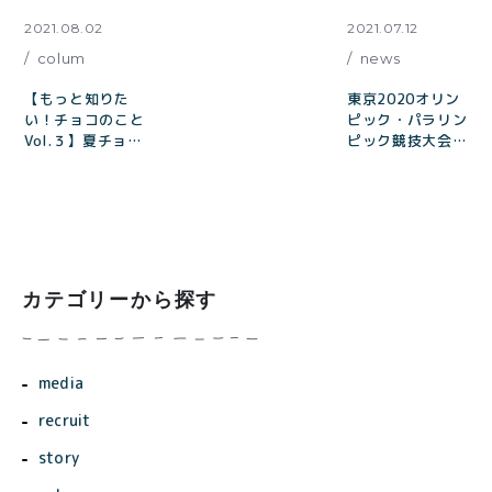
2021.08.02
2021.07.12
colum
news
【もっと知りた
東京2020オリン
い！チョコのこと
ピック・パラリン
Vol.３】夏チョコ
ピック競技大会開
のお話ー白くブル
催に伴うお届けの
ーミングしたチョ
遅延の可能性につ
コはどうしたらい
いて
い？
カテゴリーから探す
media
recruit
story