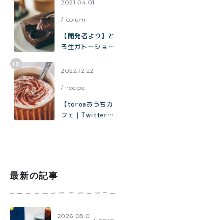
ー缶」の再販売／
2021.04.01
北海道産100%
colum
「toroaのバター
が美味しいクッキ
【開発者より】と
ー缶」
ろ生ガトーショコ
ラについて
2022.12.22
recipe
【toroaおうちカ
フェ｜Twitterで
1.8万いいねで話
題】材料はココ
ア、砂糖、塩、牛
乳だけ「濃厚ホッ
トココアの作り方
最新の記事
2026.08.0
news