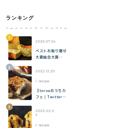
ランキング
2025.07.24
ベストお取り寄せ
大賞総合大賞
toroaが全国各地
の催事に出店中。
2022.12.20
催事限定企画も！
recipe
【toroaおうちカ
フェ｜Twitterで
1.2万いいねで話
題】混ぜて焼くだ
2023.02.0
7
けでお店の味「キ
ャロットケーキ」
recipe