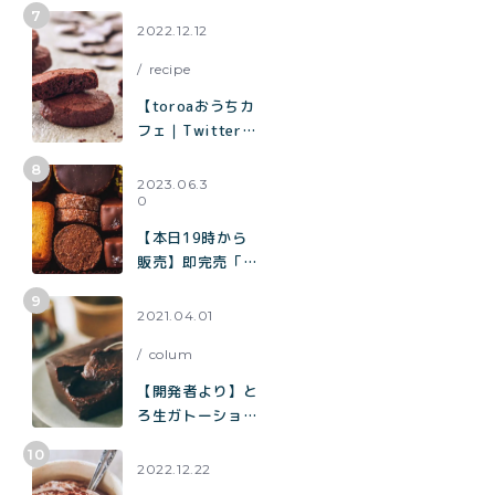
ーズケーキ“「と
ろ生チーズケー
2022.12.12
キ」が誕生
recipe
【toroaおうちカ
フェ｜Twitterで
2.9万いいねで話
題】混ぜて焼くだ
2023.06.3
0
けで作れる生チョ
コみたいなクッキ
【本日19時から
ー「濃厚チョコク
販売】即完売「チ
ッキー」の作り方
ョコまみれクッキ
ー缶」の再販売／
2021.04.01
北海道産100%
colum
「toroaのバター
が美味しいクッキ
【開発者より】と
ー缶」
ろ生ガトーショコ
ラについて
2022.12.22