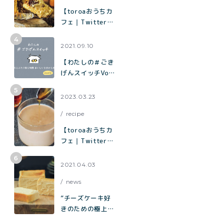
の作り方
【toroaおうちカ
フェ｜Twitterで
1.9万いいねで話
題】混ぜて焼くだ
2021.09.10
けでお店の味「チ
【わたしの＃ごき
ョコバナナマフィ
げんスイッチVol.
ン」の作り方
７】夫とふたり飲
む時間 おいしい
2023.03.23
を分かち合う時間
recipe
【toroaおうちカ
フェ｜Twitterで
3.3万いいねで話
題】烏龍茶がしっ
2021.04.03
かり香ってミルク
news
感たっぷり「烏龍
茶ラテ」
“チーズケーキ好
きのための極上チ