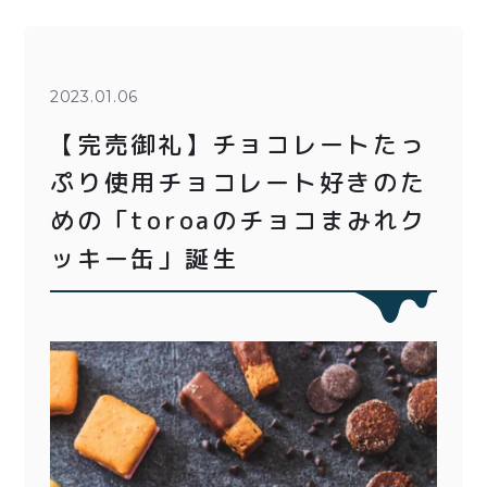
とろ生チーズケーキ
とろ生ガトーショコラ
濃抹茶とろ生ガトーシ
とろ生 まとめ買いお得
2023.01.06
ョコラ
セット
【完売御礼】チョコレートたっ
とろ生シュー
紅茶toroaTea
ぷり使用チョコレート好きのた
クッキー缶
焼き菓子
めの「toroaのチョコまみれク
ッキー缶」誕生
紅茶toroaTeaギフト
メルマガ会員様限定
お誕生日セット
アウトレット商品
手さげ袋
季節限定
価格別