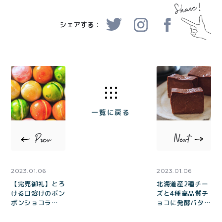
シェアする：
一覧に戻る
2023.01.06
2023.01.06
【完売御礼】とろ
北海道産2種チー
ける口溶けのボン
ズと4種高品質チ
ボンショコラ
ョコに発酵バター
「toroBonbon」
のコク「とろ生チ
誕生
ョコチーズケー