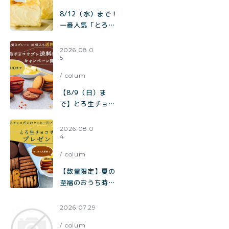
しキャラメルのチ
ャンククッキー』
8/12（水）まで！
が新登場！
一番人気「とろ生
チーズケーキ」も
【送料無料】
2026.08.0
5
toroa夏のチーズ
ケーキ祭り開催中
colum
【8/9（日）ま
で】とろ生チョコ
サブレ 送料無料キ
ャンペーン開催
2026.08.0
4
中！
colum
【数量限定】夏の
至福のおうち時間
をお届け。チョコ
だらけクッキー缶
2026.07.29
ご購入でとろ生チ
colum
ョコサブレをプレ