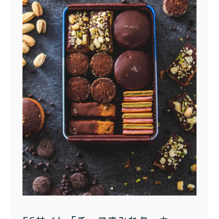
〜¥1,999
¥2,000〜¥3,999
¥4,000〜¥5,999
¥6,000〜
TOP
商品
読みもの
特集記事
会社概要
メンバー特典
お問い合わせ
ご利用ガイド
プライバシーポリシー