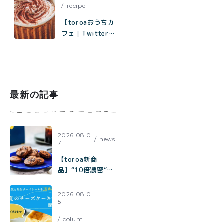
recipe
【toroaおうちカ
フェ｜Twitterで
1.8万いいねで話
題】材料はココ
ア、砂糖、塩、牛
乳だけ「濃厚ホッ
トココアの作り方
最新の記事
2026.08.0
news
7
【toroa新商
品】“10倍濃密”カ
カオの至福。『ひ
とくちで、コーヒ
2026.08.0
5
ーが欲しくなる。
極みカカオと焦が
colum