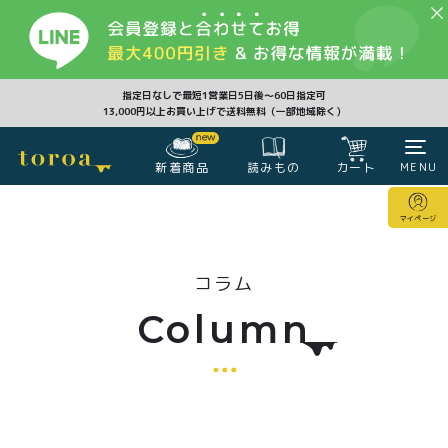
CLOSE
指定日なしで最短1営業日5日後〜60日指定可
13,000円以上お買い上げで送料無料（一部地域除く）
新着商品
カート
MENU
読みもの
カート
マイページ
マイページ
コラム
注文履歴
会員登録情報
ポイント
Column
商品一覧