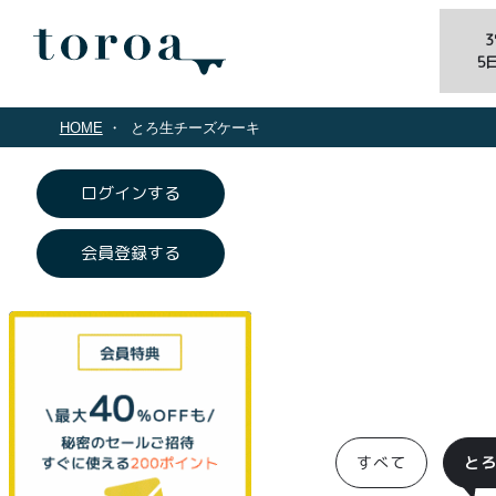
5
HOME
とろ生チーズケーキ
ログインする
会員登録する
すべて
と