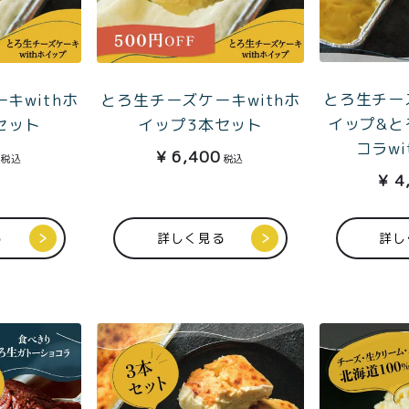
とろ生チーズ
キwithホ
とろ生チーズケーキwithホ
イップ&と
セット
イップ3本セット
コラw
¥
6,400
税込
税込
¥
4
る
詳しく見る
詳し