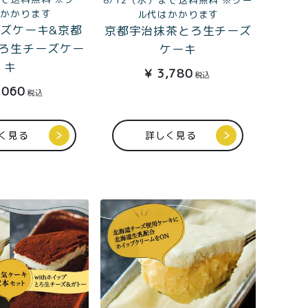
株式会社フードクリエイティブファクトリー
はかかります
ル代はかかります
ズケーキ&京都
京都宇治抹茶とろ生チーズ
〒599-8237
ろ生チーズケー
ケーキ
堺市中区深井水池町3210-1
キ
¥
3,780
10:00〜17:00（平日）
税込
,060
税込
く見る
詳しく見る