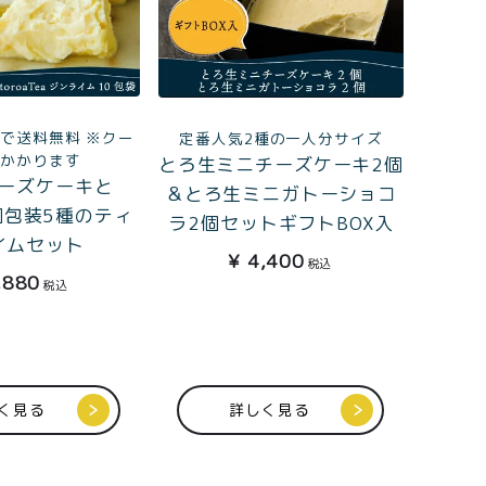
まで送料無料 ※クー
定番人気2種の一人分サイズ
はかかります
とろ生ミニチーズケーキ2個
ーズケーキと
＆とろ生ミニガトーショコ
ea個包装5種のティ
ラ2個セットギフトBOX入
イムセット
¥
4,400
税込
,880
税込
く見る
詳しく見る