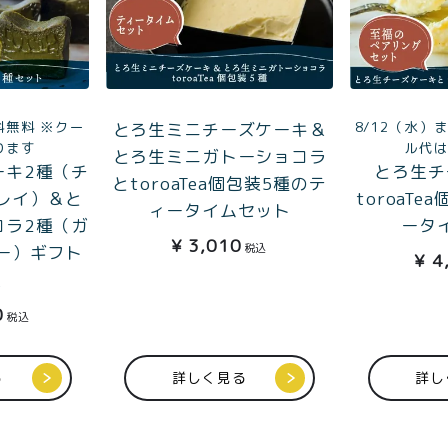
料無料 ※クー
8/12（水）
とろ生ミニチーズケーキ＆
ります
ル代
とろ生ミニガトーショコラ
ーキ2種（チ
とろ生チ
とtoroaTea個包装5種のテ
レイ）＆と
toroaT
ィータイムセット
コラ2種（ガ
ータ
¥
3,010
税込
ー）ギフト
¥
4
入
0
税込
る
詳しく見る
詳し