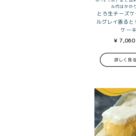
メルマガ
ル代はかか
会員様限
とろ生チーズケ
定
ルグレイ香ると
ケー
toroa夏
¥
7,060
のアウト
レットセ
ール
詳しく見
プライバシーポリシー