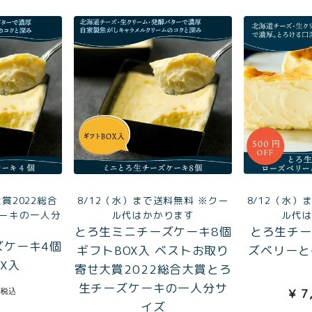
8/12（水）まで送料無料 ※クー
賞2022総合
8/12（水）
ル代はかかります
ーキの一人分
ル代
とろ生ミニチーズケーキ8個
とろ生チー
ズケーキ4個
ギフトBOX入 ベストお取り
ズベリーと
X入
寄せ大賞2022総合大賞とろ
生チーズケーキの一人分サ
税込
¥
7
イズ