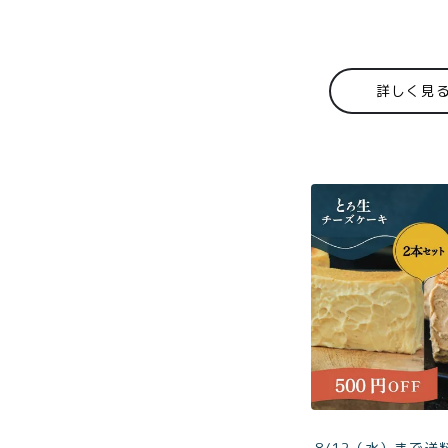
商品一覧
とろ生ガ
詳しく見
トーショ
コラ
とろ生 ま
とめ買い
お得セッ
ト
価格別
お中元
¥2,0
紅茶
¥3,9
toroaTea
¥6,0
焼き菓子
8/12（水）まで送