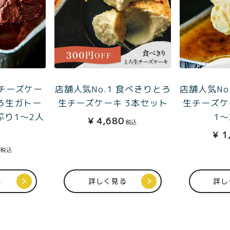
チーズケー
店舗人気No.1 食べきりとろ
店舗人気No
ろ生ガトー
生チーズケーキ 3本セット
生チーズケ
ぷり1〜2人
1〜
¥
4,680
税込
¥
1
税込
る
詳しく見る
詳し