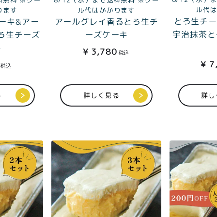
ル代
ります
ル代はかかります
とろ生チー
ーキ&アー
アールグレイ香るとろ生チ
宇治抹茶と
ろ生チーズ
ーズケーキ
キ
¥
3,780
税込
¥
7
税込
る
詳しく見る
詳し
特定商取引法に基づく表記