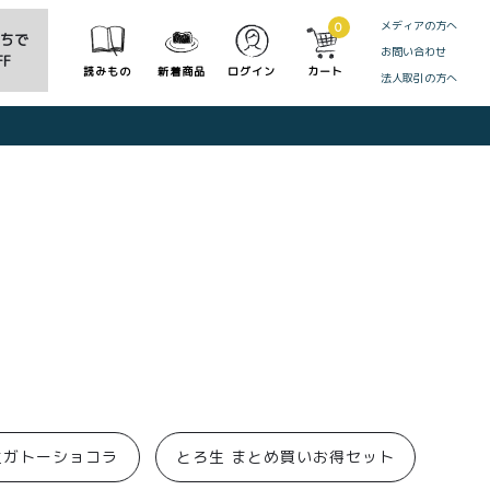
メディアの方へ
0
だちで
お問い合わせ
F
読みもの
新着商品
ログイン
カート
法人取引の方へ
CLOSE
生ガトーショコラ
とろ生 まとめ買いお得セット