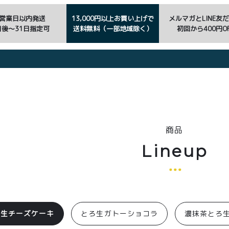
3営業日以内発送
13,000円以上お買い上げで
メルマガとLINE友
日後〜31日指定可
送料無料（一部地域除く）
初回から400円OF
商品
Lineup
ろ生チーズケーキ
とろ生ガトーショコラ
濃抹茶とろ