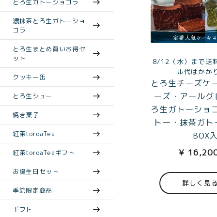
とろ生ガトーショコラ
濃抹茶とろ生ガトーショ
コラ
とろ生まとめ買いお得セ
ット
8/12（水）まで送
ル代はかか
クッキー缶
とろ生チーズケ
ーズ・アールグ
とろ生シュー
ろ生ガトーショ
焼き菓子
トー・抹茶ガト
紅茶toroaTea
BOX
¥
16,20
紅茶toroaTeaギフト
お誕生日セット
詳しく見
季節限定商品
ギフト