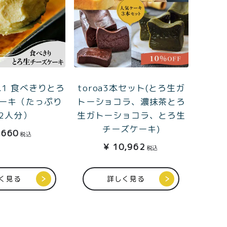
.1 食べきりとろ
toroa3本セット(とろ生ガ
ーキ（たっぷり
トーショコラ、濃抹茶とろ
2人分）
生ガトーショコラ、とろ生
チーズケーキ)
,660
税込
¥
10,962
税込
く見る
詳しく見る