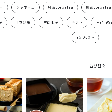
ー
クッキー缶
紅茶toroaTea
紅茶toroaTe
定
手さげ袋
季節限定
ギフト
〜¥1,99
¥6,000〜
並び替え