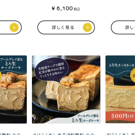
¥
6,100
税込
る
詳しく見る
詳し
TOP
商品
読みもの
ご利用ガ
00〜
イド
特集記事
会社概要
99
メンバー
お問い合
00〜
特典
わせ
8/12（水）
料無料 ※クー
8/12（水）まで送料無料 ※クー