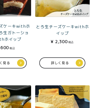
ケーキwithホ
とろ生チーズケーキwithホ
ろ生ガトーショ
イップ
ithホイップ
¥
2,300
税込
,600
税込
く見る
詳しく見る