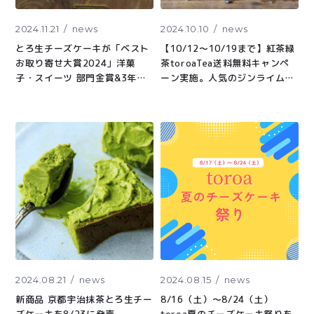
2024.11.21
news
2024.10.10
news
とろ生チーズケーキが「ベスト
【10/12〜10/19まで】紅茶緑
お取り寄せ大賞2024」洋菓
茶toroaTea送料無料キャンペ
子・スイーツ 部門金賞&3年連
ーン実施。人気のジンライムも
続受賞殿堂入りしました。
送料無料！
2024.08.21
news
2024.08.15
news
新商品 京都宇治抹茶とろ生チー
8/16（土）〜8/24（土）
ズケーキを8/23に発売
toroa夏のチーズケーキ祭りを