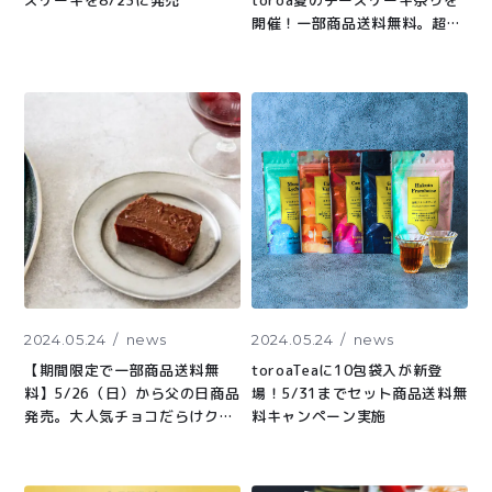
開催！一部商品送料無料。超お
得な福袋やアウトレット商品も
販売
2024.05.24
news
2024.05.24
news
【期間限定で一部商品送料無
toroaTeaに10包袋入が新登
料】5/26（日）から父の日商品
場！5/31までセット商品送料無
発売。大人気チョコだらけクッ
料キャンペーン実施
キー缶もご用意しました