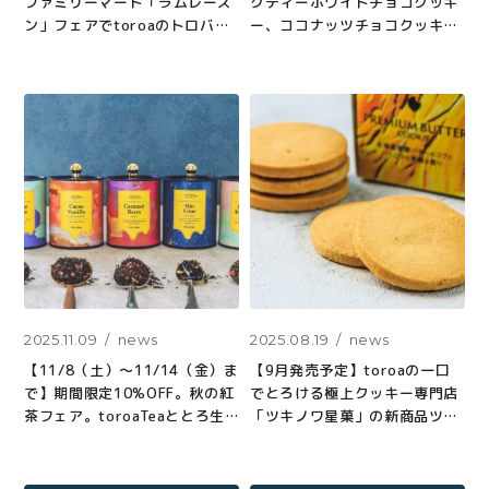
ファミリーマート「ラムレーズ
クティーホワイトチョコクッキ
ン」フェアでtoroaのトロバタ
ー、ココナッツチョコクッキ
ラムレーズンサンド発売。サク
ー。厳選した北海道発酵バター
ほろクッキーで北海道クリーム
から生まれる本当に美味しいク
チーズ使用キャラメルバターク
ッキーをお届け
リームとラムレーズンをサンド
2025.11.09
news
2025.08.19
news
【11/8（土）〜11/14（金）ま
【9月発売予定】toroaの一口
で】期間限定10%OFF。秋の紅
でとろける極上クッキー専門店
茶フェア。toroaTeaととろ生
「ツキノワ星菓」の新商品ツキ
チョコサブレの合わせ買いがお
ノワクッキー
得