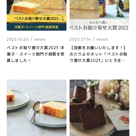
2023.10.20
news
2023.07.14
news
ベストお取り寄せ大賞2023 洋
【投票をお願いいたします！】
菓子・スイーツ部門で銀賞を受
おとりよせネット「ベストお取
賞しました！
り寄せ大賞2023」にとろ生チ
ーズケーキ、toroaTeaがノミ
ネートされました！