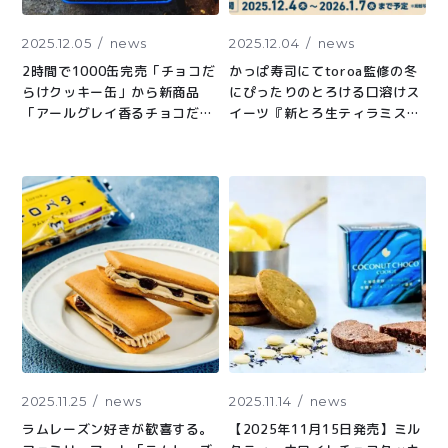
2025.12.05
news
2025.12.04
news
2時間で1000缶完売「チョコだ
かっぱ寿司にてtoroa監修の冬
らけクッキー缶」から新商品
にぴったりのとろける口溶けス
「アールグレイ香るチョコだら
イーツ『新とろ生ティラミス』
けクッキー缶」発売。北海道発
と『チョコカスタードアイスシ
酵バターとチョコレートたっぷ
ュー&ストロベリーホイップ』
り冬の贈り物にぴったりなリッ
が登場
チな味わい
2025.11.25
news
2025.11.14
news
ラムレーズン好きが歓喜する。
【2025年11月15日発売】ミル