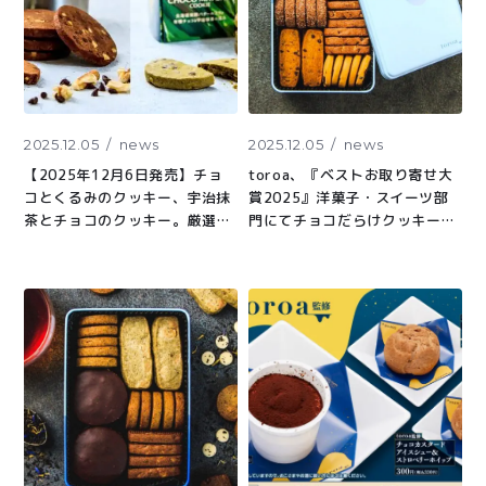
特定商取引法に基づく表記
2025.12.05
news
2025.12.05
news
【2025年12月6日発売】チョ
toroa、『ベストお取り寄せ大
コとくるみのクッキー、宇治抹
賞2025』洋菓子・スイーツ部
茶とチョコのクッキー。厳選し
門にてチョコだらけクッキー缶
た北海道発酵バターから生まれ
が銅賞受賞。『ベストお取り寄
る本当に美味しいクッキーをお
せ大賞2022』総合大賞&3年連
届け
続入賞殿堂入のとろ生チーズケ
ーキに続き4年連続入賞