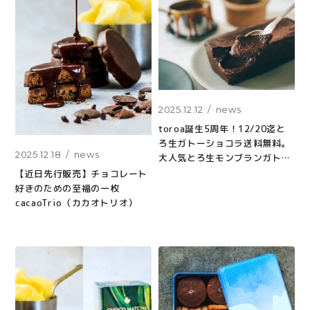
〜¥1,999
¥2,000〜¥3,999
¥4,000〜¥5,999
¥6,000〜
TOP
2025.12.12
news
商品
読みもの
toroa誕生5周年！12/20迄と
ろ生ガトーショコラ送料無料。
特集記事
会社概要
2025.12.18
news
大人気とろ生モンブランガトー
ショコラとのセットも今だけ送
【近日先行販売】チョコレート
メンバー特典
お問い合わせ
料無料
好きのための至福の一枚
cacaoTrio（カカオトリオ）
ご利用ガイド
プライバシーポリシー