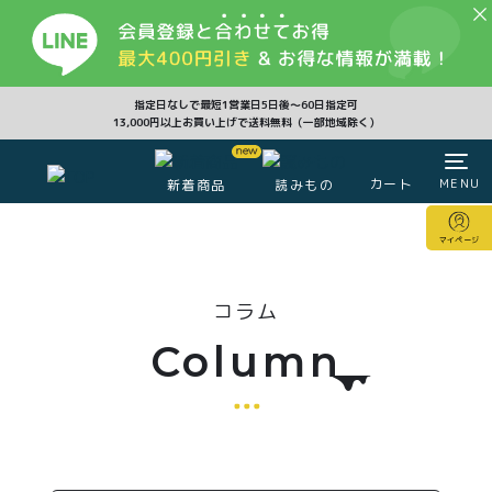
CLOSE
指定日なしで最短1営業日5日後〜60日指定可
13,000円以上お買い上げで送料無料（一部地域除く）
カート
MENU
新着商品
読みもの
カート
マイページ
マイページ
コラム
注文履歴
会員登録情報
ポイント
Column
商品一覧