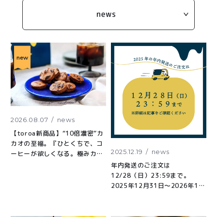
とろ生チーズケーキ
とろ生ガトーショコラ
news
濃抹茶とろ生ガトーシ
とろ生 まとめ買いお得
ョコラ
セット
new
とろ生シュー
紅茶toroaTea
クッキー缶
焼き菓子
紅茶toroaTeaギフト
メルマガ会員様限定
2026.08.07
news
【toroa新商品】“10倍濃密”カ
お誕生日セット
アウトレット商品
カオの至福。『ひとくちで、コ
2025.12.19
news
ーヒーが欲しくなる。極みカカ
手さげ袋
オと焦がしキャラメルのチャン
年内発送のご注文は
ククッキー』が新登場！
12/28（日）23:59まで。
季節限定
2025年12月31日〜2026年1月
4日の期間は出荷を停止します
価格別