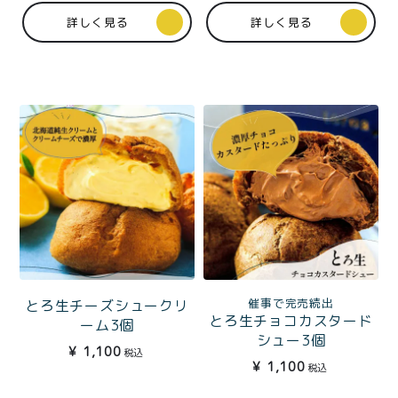
価格別
詳しく見る
詳しく見る
〜¥1,999
¥2,000〜¥3,999
¥4,000〜¥5,999
¥6,000〜
TOP
商品
読みもの
特集記事
会社概要
メンバー特典
お問い合わせ
ご利用ガイド
催事で完売続出
とろ生チーズシュークリ
とろ生チョコカスタード
ーム3個
シュー3個
¥
1,100
税込
¥
1,100
税込