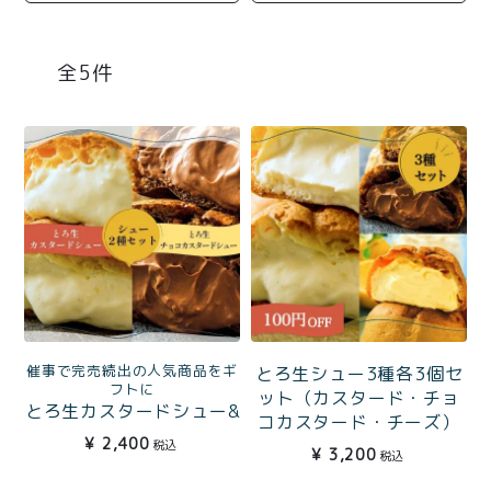
商品一覧
とろ生チーズケーキ
とろ生ガトーショコラ
5
濃抹茶とろ生ガトーシ
とろ生 まとめ買いお得
ョコラ
セット
とろ生シュー
お中元
クッキー缶
紅茶toroaTea
紅茶toroaTeaギフト
焼き菓子
お誕生日セット
メルマガ会員様限定
催事で完売続出の人気商品をギ
とろ生シュー3種各3個セ
手さげ袋
toroa夏のアウトレッ
フトに
ット（カスタード・チョ
とろ生カスタードシュー&
トセール
コカスタード・チーズ）
とろ生チョコカスタード
季節限定
¥
2,400
税込
¥
3,200
シューギフトBOX入
税込