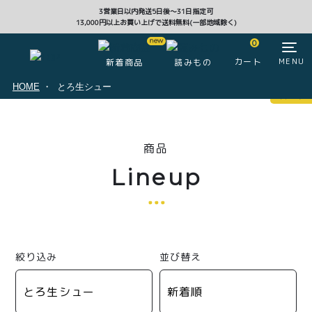
3営業日以内発送5日後〜31日指定可
13,000円以上お買い上げで送料無料(一部地域除く)
CLOSE
0
カート
MENU
新着商品
読みもの
HOME
とろ生シュー
マイページ
0
商品
ログイン
カート
Lineup
注文履歴
会員登録情報
ポイント
絞り込み
並び替え