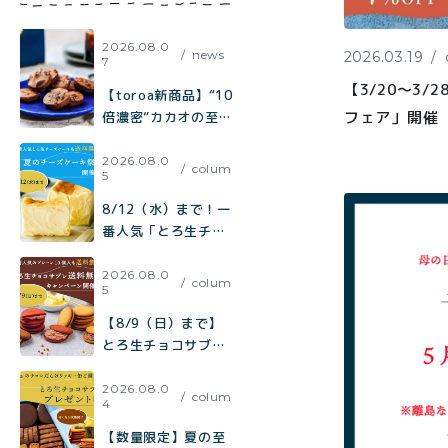
方
2026.08.0
news
2026.03.19
7
【3/20〜3
【toroa新商品】“10
フェア」開催
倍濃密”カカオの至
福。『ひとくちで、
コーヒーが欲しくな
2026.08.0
colum
5
る。極みカカオと焦
がしキャラメルのチ
8/12（水）まで！一
ャンククッキー』が
番人気「とろ生チー
新登場！
ズケーキ」も【送料
無料】toroa夏のチ
2026.08.0
colum
5
ーズケーキ祭り開催
中
【8/9（日）まで】
とろ生チョコサブレ
送料無料キャンペー
ン開催中！
2026.08.0
colum
4
【数量限定】夏の至