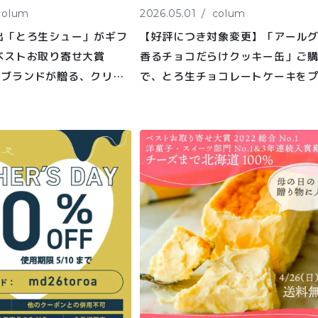
00〜
イド
colum
2026.05.01
colum
特集記事
会社概要
99
出「とろ生シュー」がギフ
【好評につき対象変更】「アール
メンバー
お問い合
00〜
ベストお取り寄せ大賞
香るチョコだらけクッキー缶」ご
特典
わせ
o.1ブランドが贈る、クリー
で、とろ生チョコレートケーキを
す贅沢BOXが登場。父の
ント！
も
特定商取引法に基づく表記