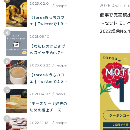
¥2,0
て焼くだけでお店の
2023.02.0
2026.05.11
recipe
7
紅茶
¥3,9
味「キャロットケー
催事で完売続
キ」の作り方
toroaTea
【toroaおうちカフ
¥6,0
トセットに。
ェ｜Twitterで1.9万
焼き菓子
いいねで話題】混ぜ
2022総合N
て焼くだけでお店の
2021.09.10
ムを味わい尽く
メルマガ
味「チョコバナナマ
【わたしの＃ごきげ
日の贈り物に
フィン」の作り方
会員様限
んスイッチVol.７】
定
夫とふたり飲む時間
おいしいを分かち合
2023.03.23
recipe
アウトレ
う時間
【toroaおうちカフ
ット商品
ェ｜Twitterで3.3万
いいねで話題】烏龍
茶がしっかり香って
2021.04.03
news
ミルク感たっぷり
“チーズケーキ好きの
「烏龍茶ラテ」
ための極上チーズケ
ーキ“「とろ生チーズ
プライバシーポリシー
ケーキ」が誕生
2022.12.12
recipe