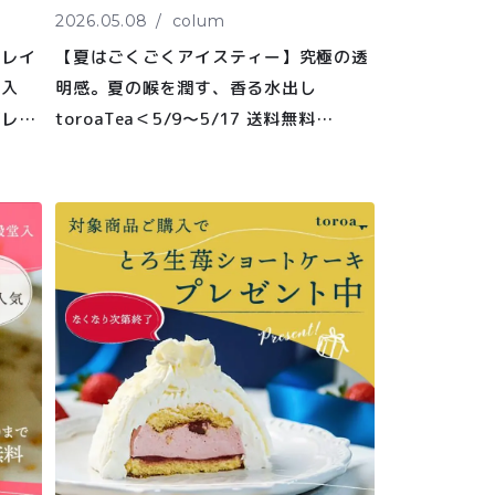
2026.05.08
colum
グレイ
【夏はごくごくアイスティー】究極の透
会員登録する
購入
明感。夏の喉を潤す、香る水出し
プレゼ
toroaTea＜5/9〜5/17 送料無料
or10%OFFキャンペーン＞
株式会社フードクリエイティブファクトリー
〒599-8237
堺市中区深井水池町3210-1
10:00〜17:00（平日）