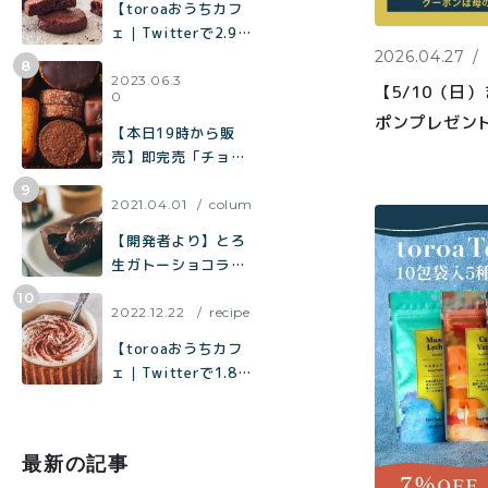
【toroaおうちカフ
ェ｜Twitterで2.9万
2026.04.27
いいねで話題】混ぜ
て焼くだけで作れる
2023.06.3
【5/10（日
0
生チョコみたいなク
ポンプレゼン
ッキー「濃厚チョコ
【本日19時から販
クッキー」の作り方
売】即完売「チョコ
まみれクッキー缶」
の再販売／北海道産
2021.04.01
colum
100%「toroaのバタ
【開発者より】とろ
ーが美味しいクッキ
生ガトーショコラに
ー缶」
ついて
2022.12.22
recipe
【toroaおうちカフ
ェ｜Twitterで1.8万
いいねで話題】材料
はココア、砂糖、
塩、牛乳だけ「濃厚
最新の記事
ホットココアの作り