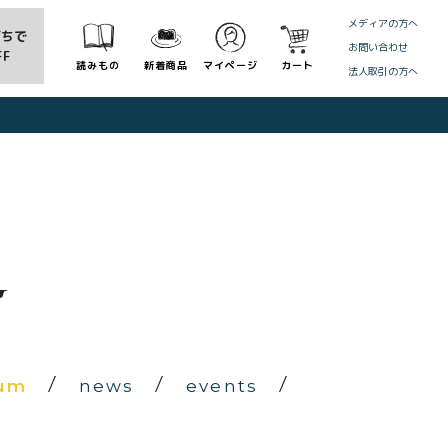
メディアの方へ
だちで
お問い合わせ
FF
読みもの
新着商品
マイページ
カート
法人取引の方へ
CLOSE
um
news
events