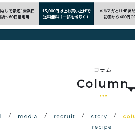
日なしで最短1営業日
13,000円以上お買い上げで
メルマガとLINE友
日後〜60日指定可
送料無料（一部地域除く）
初回から400円O
コラム
Column
l
media
recruit
story
col
recipe