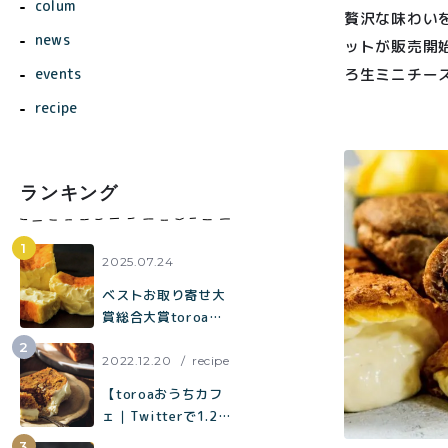
colum
贅沢な味わい
news
ットが販売開
ろ生ミニチー
events
recipe
ランキング
商品一覧
とろ生ガ
2025.07.24
トーショ
ベストお取り寄せ大
コラ
賞総合大賞toroaが
全国各地の催事に出
とろ生 ま
店中。催事限定企画
2022.12.20
recipe
とめ買い
も！
【toroaおうちカフ
価格別
お得セッ
ェ｜Twitterで1.2万
ト
いいねで話題】混ぜ