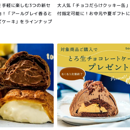
を手軽に楽しむ3つの新セ
大人気「チョコだらけクッキー缶
始！「アールグレイ香ると
付指定可能に！お中元や夏ギフト
ズケーキ」をラインナップ
TOP
商品
読みもの
ご利用ガ