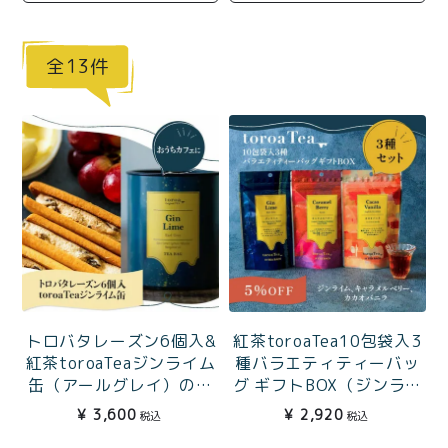
商品一覧
とろ生チーズケーキ
とろ生ガトーショコラ
13
濃抹茶とろ生ガトーシ
とろ生 まとめ買いお得
ョコラ
セット
とろ生シュー
お中元
クッキー缶
紅茶toroaTea
紅茶toroaTeaギフト
焼き菓子
お誕生日セット
メルマガ会員様限定
紅茶toroaTea10包袋入3
トロバタレーズン6個入&
手さげ袋
toroa夏のアウトレッ
種バラエティティーバッ
紅茶toroaTeaジンライム
トセール
グ ギフトBOX（ジンライ
缶（アールグレイ）のお
季節限定
ム・キャラメルベリー・
うちカフェセット
¥
2,920
¥
3,600
税込
税込
カカオバニラ）