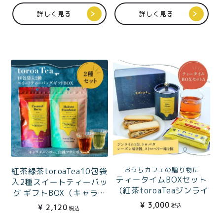
プライバシーポリシー
詳しく見る
詳しく見る
特定商取引法に基づく表記
おうちカフェの贈り物に
紅茶緑茶toroaTea10包袋
ティータイムBOXセット
入2種スイートティーバッ
（紅茶toroaTeaジンライ
グ ギフトBOX（キャラメ
ム1缶＋トロバタ レーズ
ルベリー・白桃フランボ
¥
3,000
税込
¥
2,120
税込
ン味2個、ストロベリー味
ワーズ）