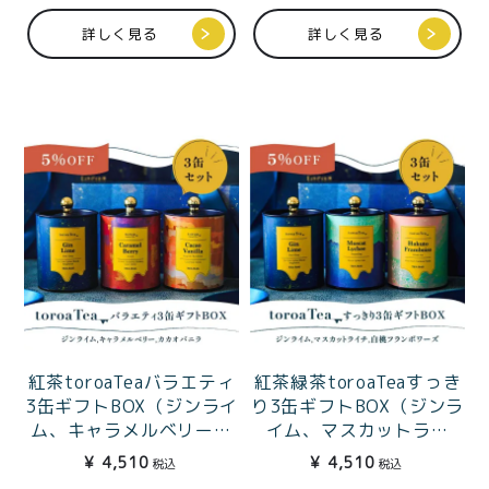
2個）
詳しく見る
詳しく見る
紅茶toroaTeaバラエティ
紅茶緑茶toroaTeaすっき
3缶ギフトBOX（ジンライ
り3缶ギフトBOX（ジンラ
ム、キャラメルベリー、
イム、マスカットライ
カカオバニラ）
チ、白桃フランボワー
¥
4,510
¥
4,510
税込
税込
ズ）