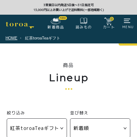
3営業日以内発送5日後〜31日指定可
13,000円以上お買い上げで送料無料(一部地域除く)
CLOSE
0
新着商品
カート
MENU
読みもの
HOME
紅茶toroaTeaギフト
マイページ
0
商品
ログイン
カート
Lineup
注文履歴
会員登録情報
ポイント
絞り込み
並び替え