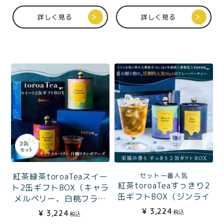
詳しく見る
詳しく見る
セット一番人気
紅茶緑茶toroaTeaスイー
紅茶toroaTeaすっきり2
ト2缶ギフトBOX（キャラ
缶ギフトBOX（ジンライ
メルベリー、白桃フラン
ム、マスカットライチ）
ボワーズ）
¥
3,224
税込
¥
3,224
税込