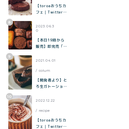
【toroaおうちカ
フェ｜Twitterで
2.9万いいねで話
題】混ぜて焼くだ
2023.06.3
0
けで作れる生チョ
コみたいなクッキ
【本日19時から
ー「濃厚チョコク
販売】即完売「チ
ッキー」の作り方
ョコまみれクッキ
ー缶」の再販売／
2021.04.01
北海道産100%
colum
「toroaのバター
が美味しいクッキ
【開発者より】と
ー缶」
ろ生ガトーショコ
ラについて
2022.12.22
recipe
【toroaおうちカ
フェ｜Twitterで