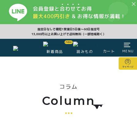
CLOSE
指定日なしで最短1営業日5日後〜60日指定可
13,000円以上お買い上げで送料無料（一部地域除く）
カート
MENU
新着商品
読みもの
カート
マイページ
マイページ
コラム
注文履歴
会員登録情報
ポイント
Column
商品一覧