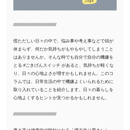
〜¥1,999
¥2,000〜¥3,999
¥4,000〜¥5,999
¥6,000〜
//////////////////////////////
///////
TOP
慌ただしい日々の中で、悩み事や考え事などで頭が
休まらず、何だか気持ちがもやもやしてしまうこと
商品
読みもの
はありませんか。そんな時でも自分で自分の機嫌を
特集記事
会社概要
とる #ごきげんスイッチ があると、気持ちが軽くな
り、日々の心地よさが増すかもしれません。このコ
メンバー特典
お問い合わせ
ラムでは、日常生活の中で機嫌よくいられるために
取り入れていることを紹介します。日々の暮らしを
ご利用ガイド
心地よくするヒントが見つかるかもしれません。
//////////////////////////////
///////
プライバシーポリシー