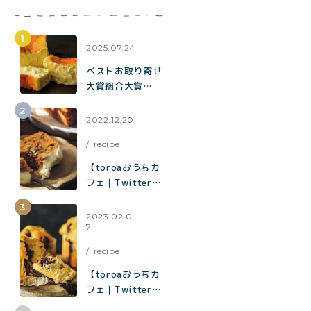
2025.07.24
ベストお取り寄せ
大賞総合大賞
toroaが全国各地
の催事に出店中。
2022.12.20
催事限定企画も！
recipe
【toroaおうちカ
フェ｜Twitterで
1.2万いいねで話
題】混ぜて焼くだ
2023.02.0
7
けでお店の味「キ
ャロットケーキ」
recipe
の作り方
【toroaおうちカ
フェ｜Twitterで
1.9万いいねで話