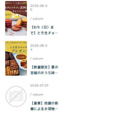
【送料無料】
2026.08.0
5
toroa夏のチーズ
ケーキ祭り開催中
colum
【8/9（日）ま
で】とろ生チョコ
サブレ 送料無料キ
ャンペーン開催
2026.08.0
4
中！
colum
【数量限定】夏の
至福のおうち時間
をお届け。チョコ
だらけクッキー缶
2026.07.29
ご購入でとろ生チ
colum
ョコサブレをプレ
ゼント
【重要】地震の影
響によるお荷物の
お届け遅延に関す