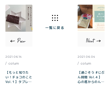
一覧に戻る
2021.06.14
2021.06.04
colum
colum
【もっと知りた
【過ごそう #じぶ
い！チョコのこと
ん時間 Vol.４】
Vol.１】タブレッ
心の底からのんび
トチョコレートの
りできる優雅なお
おいしい味わい方
風呂時間