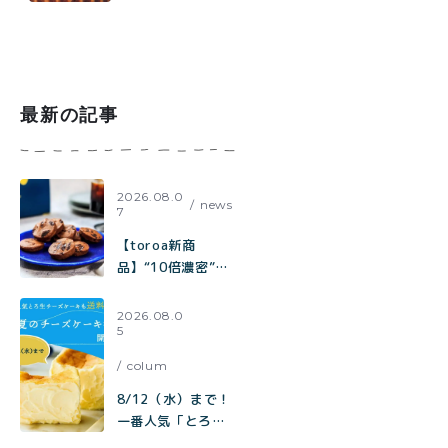
1.8万いいねで話
題】材料はココ
ア、砂糖、塩、牛
乳だけ「濃厚ホッ
トココアの作り方
最新の記事
2026.08.0
news
7
【toroa新商
品】“10倍濃密”カ
カオの至福。『ひ
とくちで、コーヒ
2026.08.0
5
ーが欲しくなる。
極みカカオと焦が
colum
しキャラメルのチ
ャンククッキー』
8/12（水）まで！
が新登場！
一番人気「とろ生
チーズケーキ」も