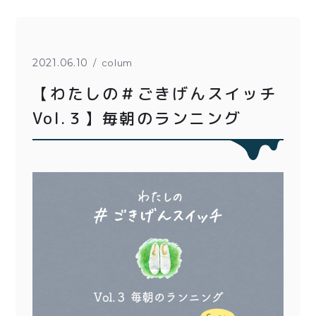
とろ生チーズケーキ
とろ生ガトーショコラ
濃抹茶とろ生ガトーシ
とろ生 まとめ買いお得
2021.06.10
colum
ョコラ
セット
【わたしの＃ごきげんスイッチ
とろ生シュー
紅茶toroaTea
Vol.３】毎朝のランニング
クッキー缶
焼き菓子
紅茶toroaTeaギフト
メルマガ会員様限定
お誕生日セット
アウトレット商品
手さげ袋
季節限定
価格別