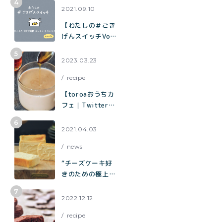
題】混ぜて焼くだ
2021.09.10
けでお店の味「チ
【わたしの＃ごき
ョコバナナマフィ
げんスイッチVol.
ン」の作り方
７】夫とふたり飲
む時間 おいしい
2023.03.23
を分かち合う時間
recipe
【toroaおうちカ
フェ｜Twitterで
3.3万いいねで話
題】烏龍茶がしっ
2021.04.03
かり香ってミルク
news
感たっぷり「烏龍
茶ラテ」
“チーズケーキ好
きのための極上チ
ーズケーキ“「と
ろ生チーズケー
2022.12.12
キ」が誕生
recipe