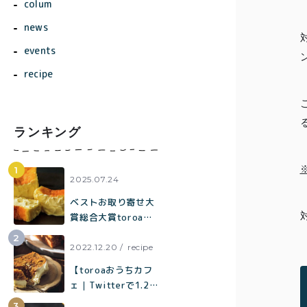
colum
news
events
recipe
ランキング
商品一覧
とろ生ガ
2025.07.24
トーショ
ベストお取り寄せ大
コラ
賞総合大賞toroaが
全国各地の催事に出
とろ生 ま
店中。催事限定企画
2022.12.20
recipe
とめ買い
も！
【toroaおうちカフ
価格別
お得セッ
ェ｜Twitterで1.2万
ト
いいねで話題】混ぜ