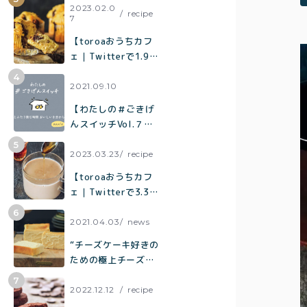
¥2,0
て焼くだけでお店の
2023.02.0
recipe
7
紅茶
¥3,9
味「キャロットケー
キ」の作り方
toroaTea
【toroaおうちカフ
¥6,0
ェ｜Twitterで1.9万
焼き菓子
いいねで話題】混ぜ
て焼くだけでお店の
2021.09.10
メルマガ
味「チョコバナナマ
【わたしの＃ごきげ
フィン」の作り方
会員様限
んスイッチVol.７】
定
夫とふたり飲む時間
おいしいを分かち合
2023.03.23
recipe
アウトレ
う時間
【toroaおうちカフ
ット商品
ェ｜Twitterで3.3万
いいねで話題】烏龍
茶がしっかり香って
2021.04.03
news
ミルク感たっぷり
“チーズケーキ好きの
「烏龍茶ラテ」
ための極上チーズケ
ーキ“「とろ生チーズ
プライバシーポリシー
ケーキ」が誕生
2022.12.12
recipe