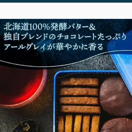
00〜
イド
特集記事
会社概要
99
メンバー
お問い合
00〜
特典
わせ
特定商取引法に基づく表記