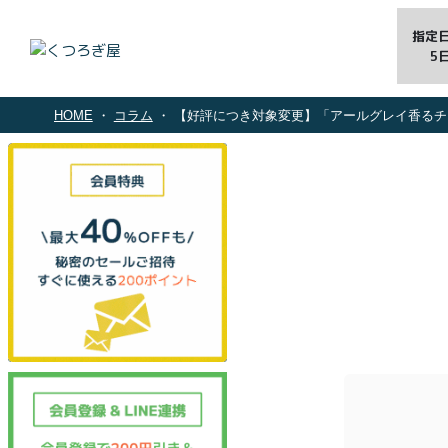
指定
5
HOME
コラム
【好評につき対象変更】「アールグレイ香るチョコだらけクッキー缶」ご購入で、と