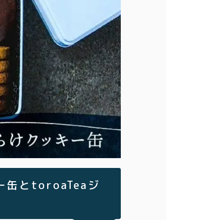
とtoroaTeaジ