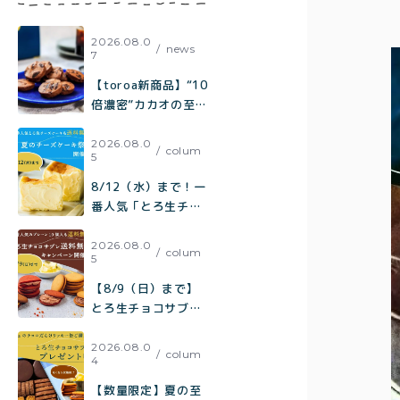
方
2026.08.0
news
7
【toroa新商品】“10
倍濃密”カカオの至
福。『ひとくちで、
コーヒーが欲しくな
2026.08.0
colum
5
る。極みカカオと焦
がしキャラメルのチ
8/12（水）まで！一
ャンククッキー』が
番人気「とろ生チー
新登場！
ズケーキ」も【送料
無料】toroa夏のチ
2026.08.0
colum
5
ーズケーキ祭り開催
中
【8/9（日）まで】
とろ生チョコサブレ
送料無料キャンペー
ン開催中！
2026.08.0
colum
4
【数量限定】夏の至