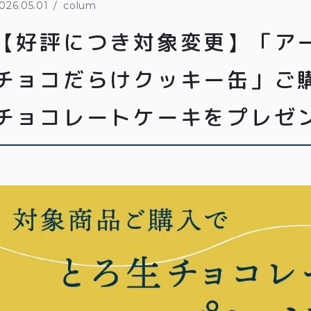
026.05.01
colum
【好評につき対象変更】「ア
チョコだらけクッキー缶」ご
チョコレートケーキをプレゼ