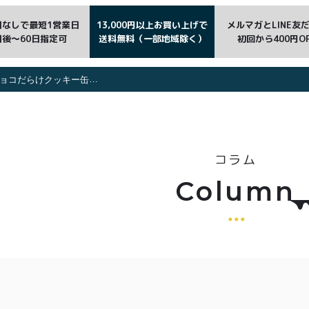
日なしで最短1営業日
13,000円以上お買い上げで
メルマガとLINE友
日後〜60日指定可
送料無料（一部地域除く）
初回から400円O
ろ生チョコレートケーキをプレゼント！
コラム
Column