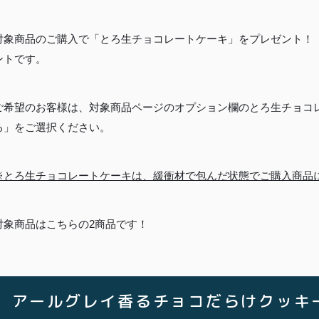
対象商品のご購入で「とろ生チョコレートケーキ」をプレゼント！
ントです。
ご希望のお客様は、対象商品ページのオプション欄のとろ生チョコ
る」をご選択ください。
※とろ生チョコレートケーキは、緩衝材で包んだ状態でご購入商品
対象商品はこちらの2商品です！
TOP
アールグレイ香るチョコだらけクッ
商品
読みもの
ご利用ガ