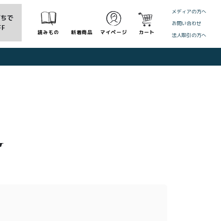
メディアの方へ
だちで
お問い合わせ
FF
読みもの
新着商品
マイページ
カート
法人取引の方へ
CLOSE