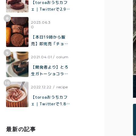
【toroaおうちカフ
ェ｜Twitterで2.9万
いいねで話題】混ぜ
て焼くだけで作れる
2023.06.3
0
生チョコみたいなク
ッキー「濃厚チョコ
【本日19時から販
クッキー」の作り方
売】即完売「チョコ
まみれクッキー缶」
の再販売／北海道産
2021.04.01
colum
100%「toroaのバタ
【開発者より】とろ
ーが美味しいクッキ
生ガトーショコラに
ー缶」
ついて
2022.12.22
recipe
【toroaおうちカフ
ェ｜Twitterで1.8万
いいねで話題】材料
はココア、砂糖、
塩、牛乳だけ「濃厚
最新の記事
ホットココアの作り