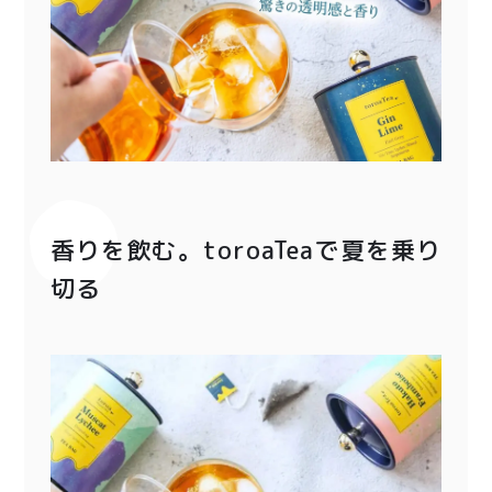
〜¥1,999
¥2,000〜¥3,999
¥4,000〜¥5,999
¥6,000〜
TOP
商品
読みもの
特集記事
会社概要
香りを飲む。toroaTeaで夏を乗り
切る
メンバー特典
お問い合わせ
ご利用ガイド
プライバシーポリシー