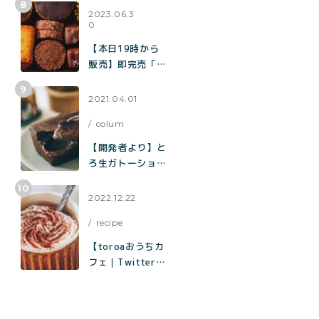
題】混ぜて焼くだ
2023.06.3
0
けで作れる生チョ
コみたいなクッキ
【本日19時から
ー「濃厚チョコク
販売】即完売「チ
ッキー」の作り方
ョコまみれクッキ
ー缶」の再販売／
2021.04.01
北海道産100%
colum
「toroaのバター
が美味しいクッキ
【開発者より】と
ー缶」
ろ生ガトーショコ
ラについて
2022.12.22
recipe
【toroaおうちカ
フェ｜Twitterで
1.8万いいねで話
題】材料はココ
ア、砂糖、塩、牛