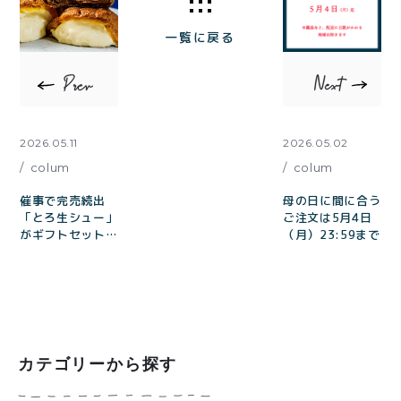
一覧に戻る
2026.05.11
2026.05.02
colum
colum
催事で完売続出
母の日に間に合う
「とろ生シュー」
ご注文は5月4日
がギフトセット
（月）23:59まで
に。ベストお取り
寄せ大賞2022総
合No.1ブランド
が贈る、クリーム
を味わい尽くす贅
沢BOXが登場。父
の日の贈り物にも
カテゴリーから探す