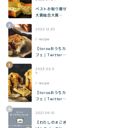
ベストお取り寄せ
大賞総合大賞
toroaが全国各地
の催事に出店中。
2022.12.20
催事限定企画も！
recipe
【toroaおうちカ
フェ｜Twitterで
1.2万いいねで話
題】混ぜて焼くだ
2023.02.0
7
けでお店の味「キ
ャロットケーキ」
recipe
の作り方
【toroaおうちカ
フェ｜Twitterで
1.9万いいねで話
題】混ぜて焼くだ
2021.09.10
けでお店の味「チ
【わたしの＃ごき
ョコバナナマフィ