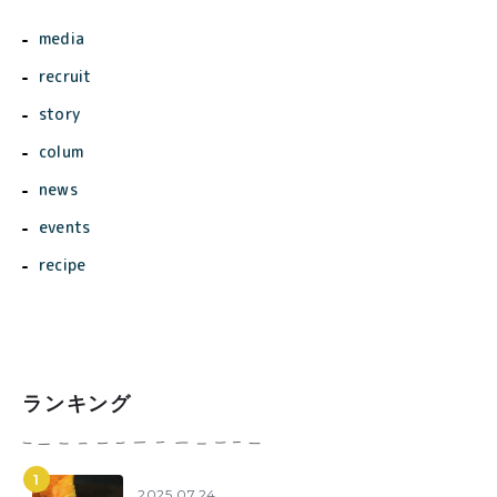
media
recruit
story
colum
news
events
recipe
ランキング
2025.07.24