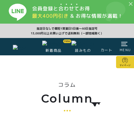
CLOSE
指定日なしで最短1営業日5日後〜60日指定可
13,000円以上お買い上げで送料無料（一部地域除く）
カート
MENU
新着商品
読みもの
カート
マイページ
マイページ
コラム
注文履歴
会員登録情報
ポイント
Column
商品一覧