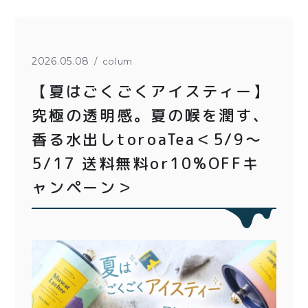
とろ生チーズケーキ
とろ生ガトーショコラ
濃抹茶とろ生ガトーシ
とろ生 まとめ買いお得
2026.05.08
colum
ョコラ
セット
【夏はごくごくアイスティー】
とろ生シュー
紅茶toroaTea
究極の透明感。夏の喉を潤す、
クッキー缶
焼き菓子
香る水出しtoroaTea＜5/9〜
5/17 送料無料or10%OFFキ
紅茶toroaTeaギフト
メルマガ会員様限定
ャンペーン＞
お誕生日セット
アウトレット商品
手さげ袋
季節限定
価格別