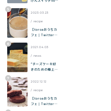
げんスイッチVol.
ン」の作り方
７】夫とふたり飲
む時間 おいしい
2023.03.23
を分かち合う時間
recipe
【toroaおうちカ
フェ｜Twitterで
3.3万いいねで話
題】烏龍茶がしっ
2021.04.03
かり香ってミルク
news
感たっぷり「烏龍
茶ラテ」
“チーズケーキ好
きのための極上チ
ーズケーキ“「と
ろ生チーズケー
2022.12.12
キ」が誕生
recipe
【toroaおうちカ
フェ｜Twitterで
2.9万いいねで話