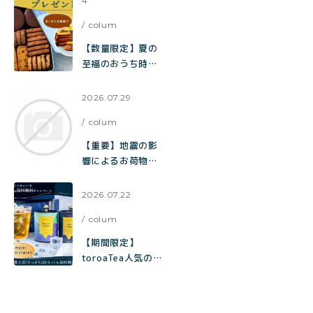
4
中！
colum
【数量限定】夏の
至福のおうち時間
をお届け。チョコ
だらけクッキー缶
2026.07.29
ご購入でとろ生チ
colum
ョコサブレをプレ
ゼント
【重要】地震の影
響によるお荷物の
お届け遅延に関す
るお知らせ
2026.07.22
（toroa）
colum
【期間限定】
toroaTea人気のギ
フトBOXが今だけ
「送料無料」でお
買い求めいただけ