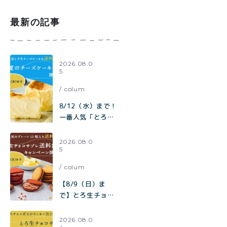
乳だけ「濃厚ホッ
トココアの作り方
最新の記事
2026.08.0
5
colum
8/12（水）まで！
一番人気「とろ生
チーズケーキ」も
【送料無料】
2026.08.0
5
toroa夏のチーズ
ケーキ祭り開催中
colum
【8/9（日）ま
で】とろ生チョコ
サブレ 送料無料キ
ャンペーン開催
2026.08.0