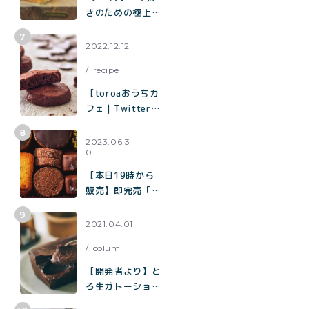
きのための極上チ
ーズケーキ“「と
ろ生チーズケー
2022.12.12
キ」が誕生
recipe
【toroaおうちカ
フェ｜Twitterで
2.9万いいねで話
題】混ぜて焼くだ
2023.06.3
0
けで作れる生チョ
コみたいなクッキ
【本日19時から
ー「濃厚チョコク
販売】即完売「チ
ッキー」の作り方
ョコまみれクッキ
ー缶」の再販売／
2021.04.01
北海道産100%
colum
「toroaのバター
が美味しいクッキ
【開発者より】と
ー缶」
ろ生ガトーショコ
ラについて