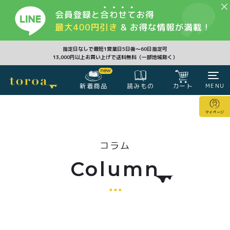
CLOSE
指定日なしで最短1営業日5日後〜60日指定可
13,000円以上お買い上げで送料無料（一部地域除く）
新着商品
カート
MENU
読みもの
カート
マイページ
マイページ
コラム
注文履歴
会員登録情報
ポイント
Column
商品一覧