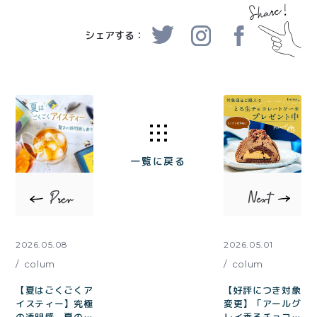
シェアする：
一覧に戻る
2026.05.08
2026.05.01
colum
colum
【夏はごくごくア
【好評につき対象
イスティー】究極
変更】「アールグ
の透明感。夏の喉
レイ香るチョコだ