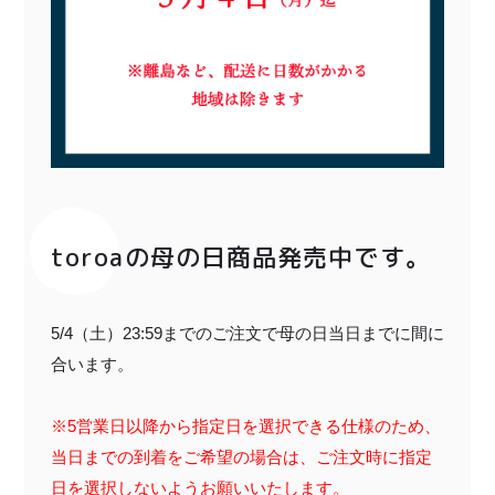
〜¥1,999
¥2,000〜¥3,999
¥4,000〜¥5,999
¥6,000〜
TOP
商品
読みもの
特集記事
会社概要
toroaの母の日商品発売中です。
メンバー特典
お問い合わせ
5/4（土）23:59までのご注文で母の日当日までに間に
ご利用ガイド
合います。
※5営業日以降から指定日を選択できる仕様のため、
当日までの到着をご希望の場合は、ご注文時に指定
プライバシーポリシー
日を選択しないようお願いいたします。