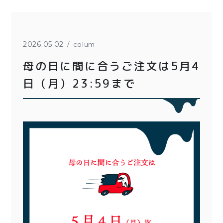
とろ生チーズケーキ
とろ生ガトーショコラ
濃抹茶とろ生ガトーシ
とろ生 まとめ買いお得
2026.05.02
colum
ョコラ
セット
母の日に間に合うご注文は5月4
とろ生シュー
紅茶toroaTea
日（月）23:59まで
クッキー缶
焼き菓子
紅茶toroaTeaギフト
メルマガ会員様限定
お誕生日セット
アウトレット商品
手さげ袋
季節限定
価格別