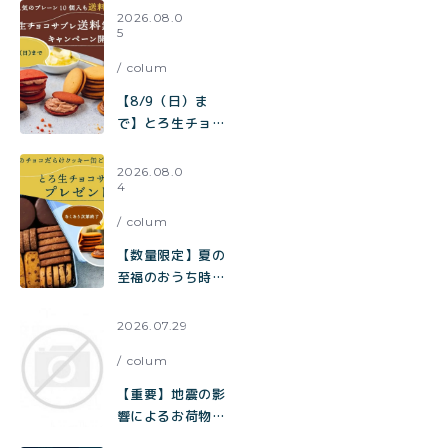
【送料無料】
2026.08.0
5
toroa夏のチーズ
ケーキ祭り開催中
colum
【8/9（日）ま
で】とろ生チョコ
サブレ 送料無料キ
ャンペーン開催
2026.08.0
4
中！
colum
【数量限定】夏の
至福のおうち時間
をお届け。チョコ
だらけクッキー缶
2026.07.29
ご購入でとろ生チ
colum
ョコサブレをプレ
ゼント
【重要】地震の影
響によるお荷物の
お届け遅延に関す