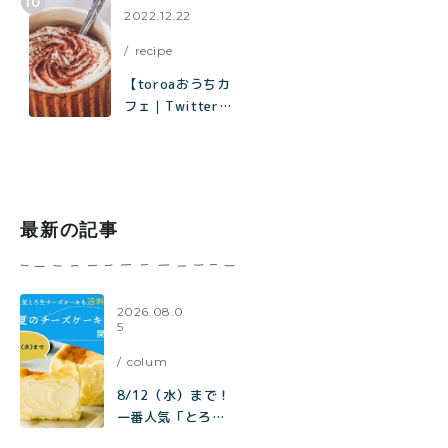
2022.12.22
recipe
【toroaおうちカ
フェ｜Twitterで
1.8万いいねで話
題】材料はココ
ア、砂糖、塩、牛
乳だけ「濃厚ホッ
トココアの作り方
最新の記事
2026.08.0
5
colum
8/12（水）まで！
一番人気「とろ生
チーズケーキ」も