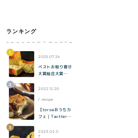
ランキング
2025.07.24
ベストお取り寄せ
大賞総合大賞
toroaが全国各地
の催事に出店中。
2022.12.20
催事限定企画も！
recipe
【toroaおうちカ
フェ｜Twitterで
1.2万いいねで話
題】混ぜて焼くだ
2023.02.0
7
けでお店の味「キ