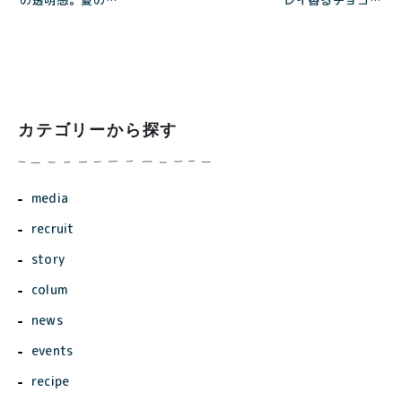
を潤す、香る水出
らけクッキー缶」
しtoroaTea＜
ご購入で、とろ生
5/9〜5/17 送料
チョコレートケー
無料or10%OFF
キをプレゼント！
キャンペーン＞
カテゴリーから探す
media
recruit
story
colum
news
events
recipe