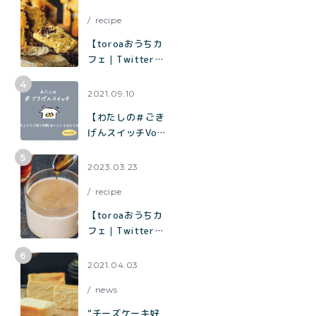
ャロットケーキ」
recipe
の作り方
【toroaおうちカ
フェ｜Twitterで
1.9万いいねで話
題】混ぜて焼くだ
2021.09.10
けでお店の味「チ
【わたしの＃ごき
ョコバナナマフィ
げんスイッチVol.
ン」の作り方
７】夫とふたり飲
む時間 おいしい
2023.03.23
を分かち合う時間
recipe
【toroaおうちカ
フェ｜Twitterで
3.3万いいねで話
題】烏龍茶がしっ
2021.04.03
かり香ってミルク
news
感たっぷり「烏龍
茶ラテ」
“チーズケーキ好