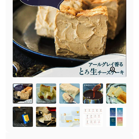
商品一覧
とろ生チーズケーキ
とろ生ガトーショコラ
濃抹茶とろ生ガトーシ
とろ生 まとめ買いお得
ョコラ
セット
とろ生シュー
お中元
クッキー缶
紅茶toroaTea
紅茶toroaTeaギフト
焼き菓子
お誕生日セット
メルマガ会員様限定
手さげ袋
toroa夏のアウトレッ
トセール
季節限定