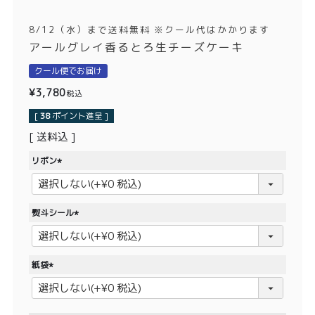
価格別
8/12（水）まで送料無料 ※クール代はかかります
〜¥1,999
¥2,000〜¥3,999
アールグレイ香るとろ生チーズケーキ
¥4,000〜¥5,999
¥6,000〜
クール便でお届け
¥
3,780
税込
TOP
[
38
ポイント進呈 ]
送料込
商品
読みもの
リボン
メンバー特典
会社概要
(
必
須
ご利用ガイド
お問い合わせ
熨斗シール
)
(
必
須
紙袋
)
(
プライバシーポリシー
必
須