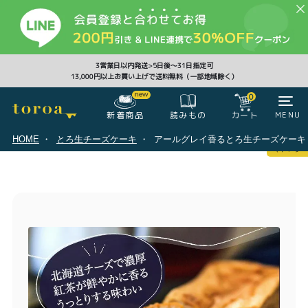
CLOSE
3営業日以内発送>5日後〜31日指定可
13,000円以上お買い上げで送料無料（一部地域除く）
0
0
新着商品
カート
MENU
読みもの
HOME
とろ生チーズケーキ
アールグレイ香るとろ生チーズケーキ
マイページ
ログイン
カート
注文履歴
会員登録情報
ポイント