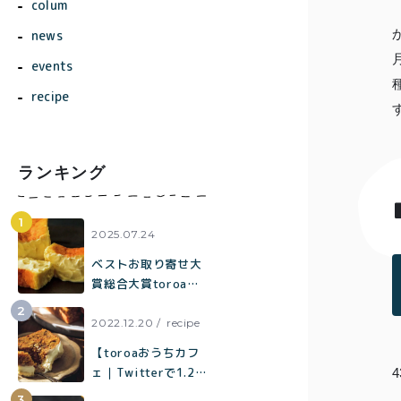
colum
news
events
recipe
ランキング
商品一覧
とろ生ガ
2025.07.24
トーショ
ベストお取り寄せ大
コラ
賞総合大賞toroaが
全国各地の催事に出
とろ生 ま
店中。催事限定企画
2022.12.20
recipe
とめ買い
も！
【toroaおうちカフ
価格別
お得セッ
ェ｜Twitterで1.2万
ト
いいねで話題】混ぜ