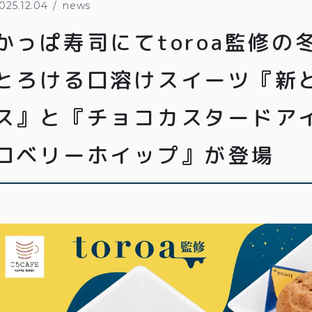
025.12.04
news
かっぱ寿司にてtoroa監修の
とろける口溶けスイーツ『新
ス』と『チョコカスタードア
ロベリーホイップ』が登場