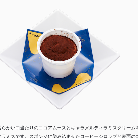
00〜
イド
特集記事
会社概要
99
メンバー
お問い合
00〜
特典
わせ
柔らかい口当たりのココアムースとキャラメルティラミスクリーム
特定商取引法に基づく表記
ィラミスです。スポンジに染み込ませたコーヒーシロップと表面の