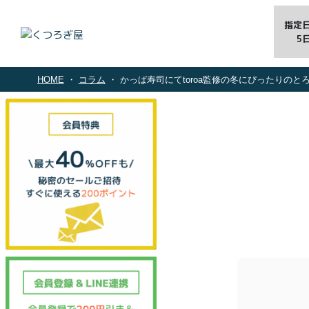
指定
5
HOME
コラム
かっぱ寿司にてtoroa監修の冬にぴったりのとろける口溶けスイーツ『新とろ生ティラミス』と『チョコカスタ