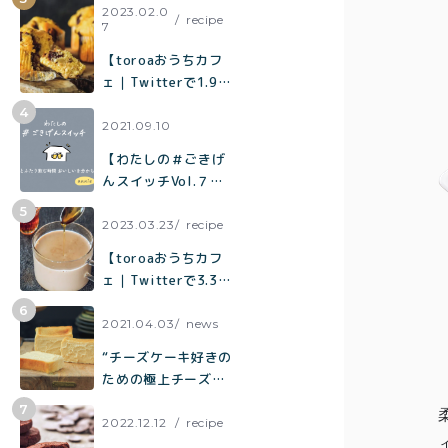
¥2,0
て焼くだけでお店の
2023.02.0
recipe
7
紅茶
¥3,9
味「キャロットケー
キ」の作り方
toroaTea
【toroaおうちカフ
¥6,0
ェ｜Twitterで1.9万
焼き菓子
いいねで話題】混ぜ
て焼くだけでお店の
2021.09.10
メルマガ
味「チョコバナナマ
【わたしの＃ごきげ
フィン」の作り方
会員様限
んスイッチVol.７】
定
夫とふたり飲む時間
おいしいを分かち合
2023.03.23
recipe
アウトレ
う時間
【toroaおうちカフ
ット商品
ェ｜Twitterで3.3万
いいねで話題】烏龍
茶がしっかり香って
2021.04.03
news
ミルク感たっぷり
“チーズケーキ好きの
「烏龍茶ラテ」
ための極上チーズケ
ーキ“「とろ生チーズ
プライバシーポリシー
ケーキ」が誕生
2022.12.12
recipe