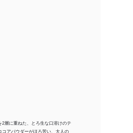
会員登録する
株式会社フードクリエイティブファクトリー
〒599-8237
堺市中区深井水池町3210-1
10:00〜17:00（平日）
を2層に重ねた、とろ生な口溶けのテ
ココアパウダーがほろ苦い、大人の