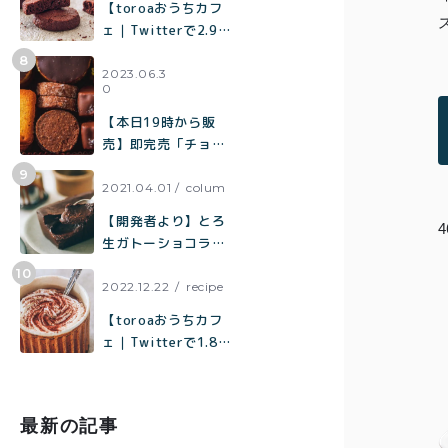
【toroaおうちカフ
ェ｜Twitterで2.9万
いいねで話題】混ぜ
て焼くだけで作れる
2023.06.3
0
生チョコみたいなク
ッキー「濃厚チョコ
【本日19時から販
クッキー」の作り方
売】即完売「チョコ
まみれクッキー缶」
の再販売／北海道産
2021.04.01
colum
100%「toroaのバタ
【開発者より】とろ
ーが美味しいクッキ
生ガトーショコラに
ー缶」
ついて
2022.12.22
recipe
【toroaおうちカフ
ェ｜Twitterで1.8万
いいねで話題】材料
はココア、砂糖、
塩、牛乳だけ「濃厚
最新の記事
ホットココアの作り