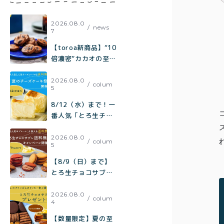
方
2026.08.0
news
7
【toroa新商品】“10
倍濃密”カカオの至
福。『ひとくちで、
コーヒーが欲しくな
2026.08.0
colum
5
る。極みカカオと焦
がしキャラメルのチ
8/12（水）まで！一
ャンククッキー』が
番人気「とろ生チー
新登場！
ズケーキ」も【送料
無料】toroa夏のチ
2026.08.0
colum
5
ーズケーキ祭り開催
中
【8/9（日）まで】
とろ生チョコサブレ
送料無料キャンペー
ン開催中！
2026.08.0
colum
4
【数量限定】夏の至