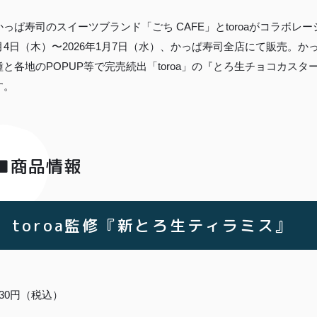
かっぱ寿司のスイーツブランド「ごち CAFE」とtoroaがコラボレー
月4日（木）〜2026年1月7日（水）、かっぱ寿司全店にて販売。か
種と各地のPOPUP等で完売続出「toroa」の『とろ生チョコカス
す。
■商品情報
toroa監修『新とろ生ティラミス』
TOP
430円（税込）
商品
読みもの
ご利用ガ