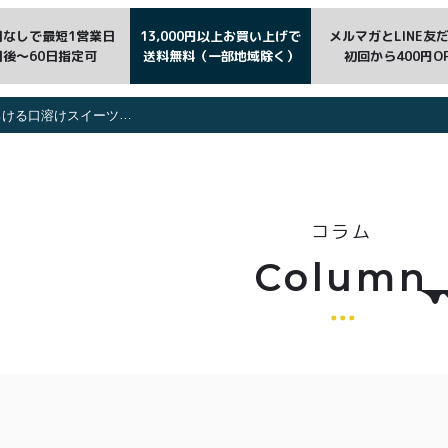
日なしで最短1営業日
13,000円以上お買い上げで
メルマガとLINE友
日後〜60日指定可
送料無料（一部地域除く）
初回から400円O
ードアイスシュー&ストロベリーホイップ』が登場
コラム
Column