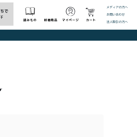
メディアの方へ
だちで
お問い合わせ
FF
読みもの
新着商品
マイページ
カート
法人取引の方へ
CLOSE