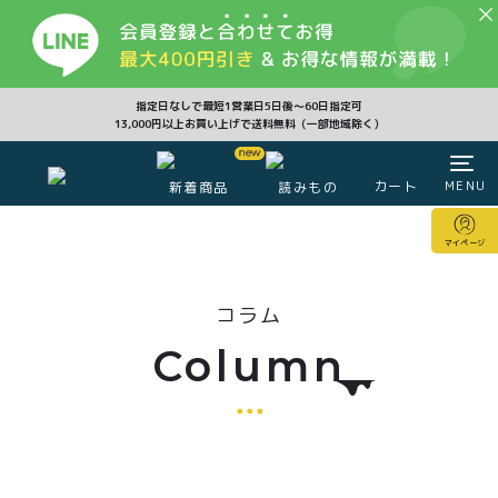
CLOSE
指定日なしで最短1営業日5日後〜60日指定可
13,000円以上お買い上げで送料無料（一部地域除く）
カート
MENU
新着商品
読みもの
カート
マイページ
マイページ
コラム
注文履歴
会員登録情報
ポイント
Column
商品一覧