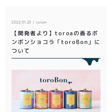
とろ生チーズケーキ
とろ生ガトーショコラ
濃抹茶とろ生ガトーシ
とろ生 まとめ買いお得
2022.01.23
colum
ョコラ
セット
【開発者より】toroaの香るボ
とろ生シュー
紅茶toroaTea
ンボンショコラ「toroBon」に
クッキー缶
焼き菓子
ついて
紅茶toroaTeaギフト
メルマガ会員様限定
お誕生日セット
アウトレット商品
手さげ袋
季節限定
価格別