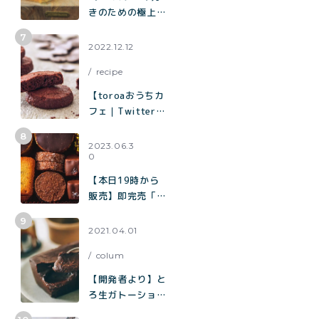
きのための極上チ
ーズケーキ“「と
ろ生チーズケー
2022.12.12
キ」が誕生
recipe
【toroaおうちカ
フェ｜Twitterで
2.9万いいねで話
題】混ぜて焼くだ
2023.06.3
0
けで作れる生チョ
コみたいなクッキ
【本日19時から
ー「濃厚チョコク
販売】即完売「チ
ッキー」の作り方
ョコまみれクッキ
ー缶」の再販売／
2021.04.01
北海道産100%
colum
「toroaのバター
が美味しいクッキ
【開発者より】と
ー缶」
ろ生ガトーショコ
ラについて