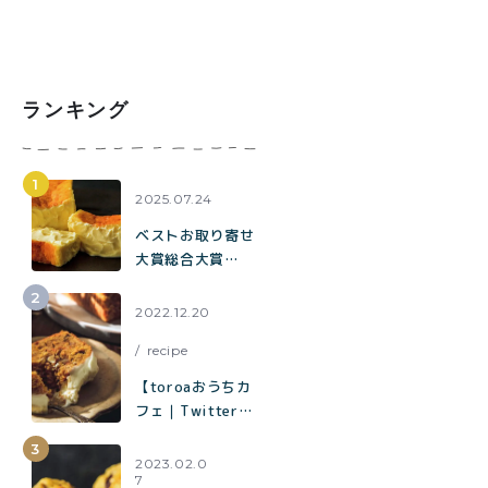
ランキング
2025.07.24
ベストお取り寄せ
大賞総合大賞
toroaが全国各地
の催事に出店中。
2022.12.20
催事限定企画も！
recipe
【toroaおうちカ
フェ｜Twitterで
1.2万いいねで話
題】混ぜて焼くだ
2023.02.0
7
けでお店の味「キ