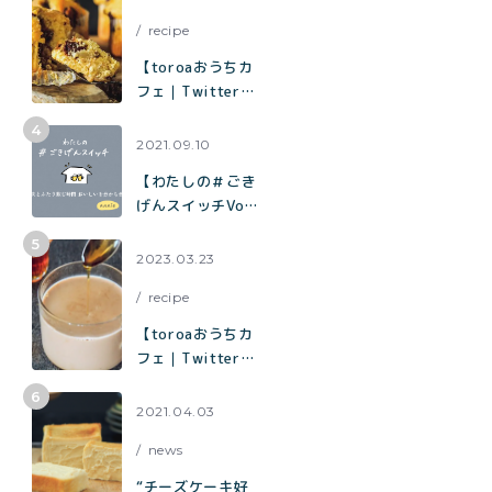
ャロットケーキ」
recipe
の作り方
【toroaおうちカ
フェ｜Twitterで
1.9万いいねで話
題】混ぜて焼くだ
2021.09.10
けでお店の味「チ
【わたしの＃ごき
ョコバナナマフィ
げんスイッチVol.
ン」の作り方
７】夫とふたり飲
む時間 おいしい
2023.03.23
を分かち合う時間
recipe
【toroaおうちカ
フェ｜Twitterで
3.3万いいねで話
題】烏龍茶がしっ
2021.04.03
かり香ってミルク
news
感たっぷり「烏龍
茶ラテ」
“チーズケーキ好