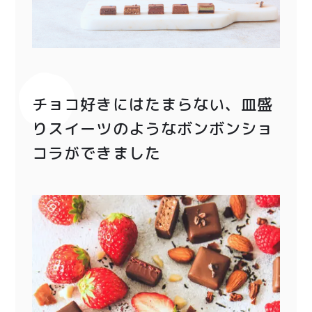
〜¥1,999
¥2,000〜¥3,999
¥4,000〜¥5,999
¥6,000〜
TOP
チョコ好きにはたまらない、皿盛
商品
読みもの
りスイーツのようなボンボンショ
コラができました
特集記事
会社概要
メンバー特典
お問い合わせ
ご利用ガイド
プライバシーポリシー