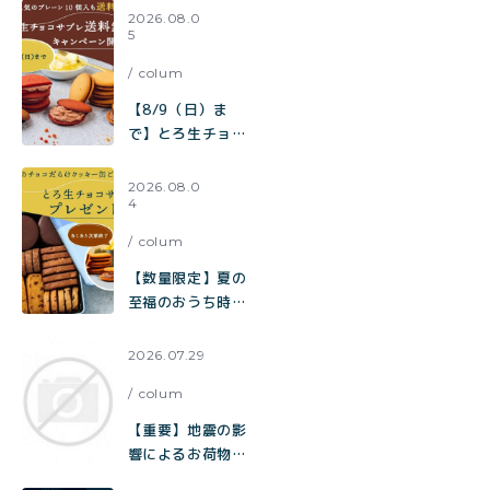
【送料無料】
2026.08.0
5
toroa夏のチーズ
ケーキ祭り開催中
colum
【8/9（日）ま
で】とろ生チョコ
サブレ 送料無料キ
ャンペーン開催
2026.08.0
4
中！
colum
【数量限定】夏の
至福のおうち時間
をお届け。チョコ
だらけクッキー缶
2026.07.29
ご購入でとろ生チ
colum
ョコサブレをプレ
ゼント
【重要】地震の影
響によるお荷物の
お届け遅延に関す