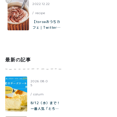
2022.12.22
recipe
【toroaおうちカ
フェ｜Twitterで
1.8万いいねで話
題】材料はココ
ア、砂糖、塩、牛
乳だけ「濃厚ホッ
トココアの作り方
最新の記事
2026.08.0
5
colum
8/12（水）まで！
一番人気「とろ生
チーズケーキ」も