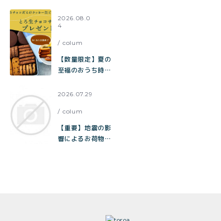
サブレ 送料無料キ
ャンペーン開催
2026.08.0
4
中！
colum
【数量限定】夏の
至福のおうち時間
をお届け。チョコ
だらけクッキー缶
2026.07.29
ご購入でとろ生チ
colum
ョコサブレをプレ
ゼント
【重要】地震の影
響によるお荷物の
お届け遅延に関す
るお知らせ
（toroa）