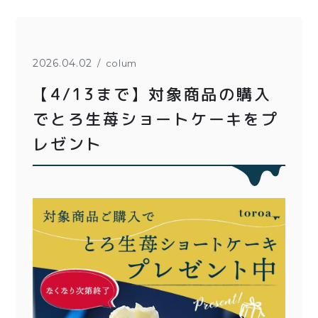
とろ生チーズケーキ
とろ生ガトーショコラ
濃抹茶とろ生ガトーシ
とろ生 まとめ買いお得
2026.04.02
colum
ョコラ
セット
【4/13まで】対象商品の購入
とろ生シュー
紅茶toroaTea
でとろ生苺ショートケーキをプ
クッキー缶
焼き菓子
レゼント
紅茶toroaTeaギフト
メルマガ会員様限定
お誕生日セット
アウトレット商品
手さげ袋
季節限定
価格別