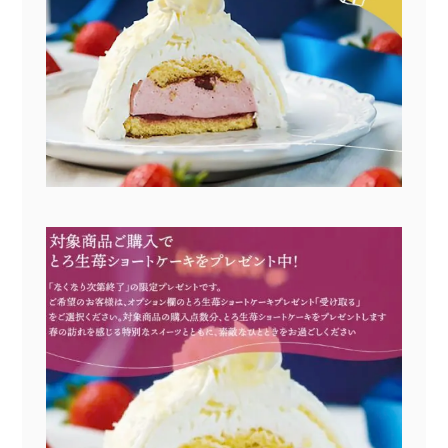
〜¥1,999
¥2,000〜¥3,999
¥4,000〜¥5,999
¥6,000〜
TOP
商品
読みもの
特集記事
会社概要
メンバー特典
お問い合わせ
ご利用ガイド
プライバシーポリシー