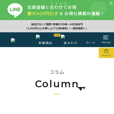
CLOSE
指定日なしで最短1営業日5日後〜60日指定可
13,000円以上お買い上げで送料無料（一部地域除く）
カート
MENU
新着商品
読みもの
カート
マイページ
マイページ
コラム
注文履歴
会員登録情報
ポイント
Column
商品一覧