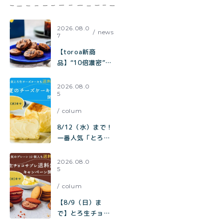
2026.08.0
news
7
【toroa新商
品】“10倍濃密”カ
カオの至福。『ひ
とくちで、コーヒ
2026.08.0
5
ーが欲しくなる。
極みカカオと焦が
colum
しキャラメルのチ
ャンククッキー』
8/12（水）まで！
が新登場！
一番人気「とろ生
チーズケーキ」も
【送料無料】
2026.08.0
5
toroa夏のチーズ
ケーキ祭り開催中
colum
【8/9（日）ま
で】とろ生チョコ