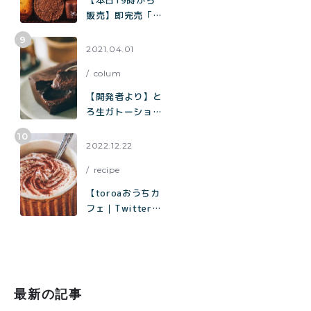
【本日19時から
ー「濃厚チョコク
販売】即完売「チ
ッキー」の作り方
ョコまみれクッキ
ー缶」の再販売／
2021.04.01
北海道産100%
colum
「toroaのバター
が美味しいクッキ
【開発者より】と
ー缶」
ろ生ガトーショコ
ラについて
2022.12.22
recipe
【toroaおうちカ
フェ｜Twitterで
1.8万いいねで話
題】材料はココ
ア、砂糖、塩、牛
乳だけ「濃厚ホッ
トココアの作り方
最新の記事