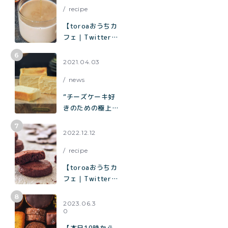
を分かち合う時間
recipe
【toroaおうちカ
フェ｜Twitterで
3.3万いいねで話
題】烏龍茶がしっ
2021.04.03
かり香ってミルク
news
感たっぷり「烏龍
茶ラテ」
“チーズケーキ好
きのための極上チ
ーズケーキ“「と
ろ生チーズケー
2022.12.12
キ」が誕生
recipe
【toroaおうちカ
フェ｜Twitterで
2.9万いいねで話
題】混ぜて焼くだ
2023.06.3
0
けで作れる生チョ
コみたいなクッキ