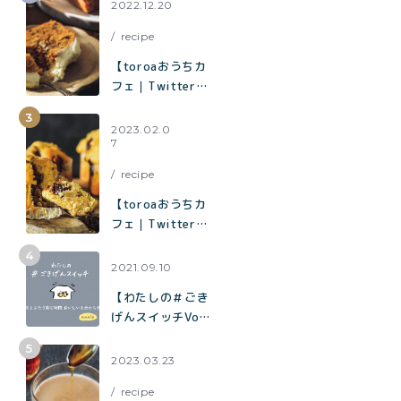
の催事に出店中。
2022.12.20
催事限定企画も！
recipe
【toroaおうちカ
フェ｜Twitterで
1.2万いいねで話
題】混ぜて焼くだ
2023.02.0
7
けでお店の味「キ
ャロットケーキ」
recipe
の作り方
【toroaおうちカ
フェ｜Twitterで
1.9万いいねで話
題】混ぜて焼くだ
2021.09.10
けでお店の味「チ
【わたしの＃ごき
ョコバナナマフィ
げんスイッチVol.
ン」の作り方
７】夫とふたり飲
む時間 おいしい
2023.03.23
を分かち合う時間
recipe