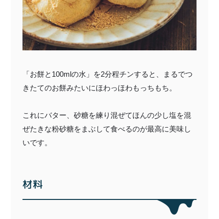
〜¥1,999
¥2,000〜¥3,999
¥4,000〜¥5,999
¥6,000〜
TOP
「お餅と100mlの水」を2分程チンすると、まるでつ
商品
読みもの
きたてのお餅みたいにほわっほわもっちもち。
特集記事
会社概要
これにバター、砂糖を練り混ぜてほんの少し塩を混
ぜたきな粉砂糖をまぶして食べるのが最高に美味し
メンバー特典
お問い合わせ
いです。
ご利用ガイド
材料
プライバシーポリシー