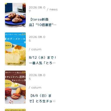
2026.08.0
news
7
【toroa新商
品】“10倍濃密”カ
カオの至福。『ひ
とくちで、コーヒ
2026.08.0
5
ーが欲しくなる。
極みカカオと焦が
colum
しキャラメルのチ
ャンククッキー』
8/12（水）まで！
が新登場！
一番人気「とろ生
チーズケーキ」も
【送料無料】
2026.08.0
5
toroa夏のチーズ
ケーキ祭り開催中
colum
【8/9（日）ま
で】とろ生チョコ
サブレ 送料無料キ