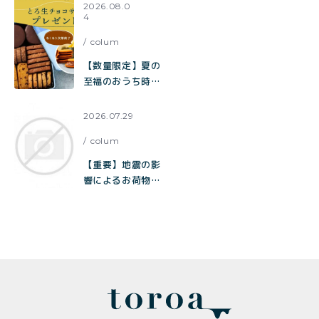
ャンペーン開催
2026.08.0
4
中！
colum
【数量限定】夏の
至福のおうち時間
をお届け。チョコ
だらけクッキー缶
2026.07.29
ご購入でとろ生チ
colum
ョコサブレをプレ
ゼント
【重要】地震の影
響によるお荷物の
お届け遅延に関す
るお知らせ
（toroa）