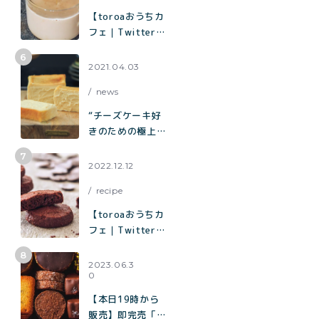
【toroaおうちカ
フェ｜Twitterで
3.3万いいねで話
題】烏龍茶がしっ
2021.04.03
かり香ってミルク
news
感たっぷり「烏龍
茶ラテ」
“チーズケーキ好
きのための極上チ
ーズケーキ“「と
ろ生チーズケー
2022.12.12
キ」が誕生
recipe
【toroaおうちカ
フェ｜Twitterで
2.9万いいねで話
題】混ぜて焼くだ
2023.06.3
0
けで作れる生チョ
コみたいなクッキ
【本日19時から
ー「濃厚チョコク
販売】即完売「チ