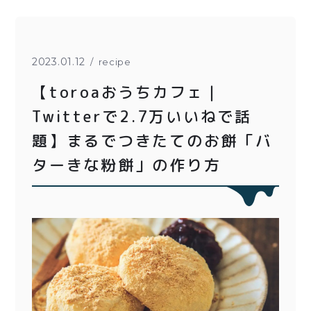
とろ生チーズケーキ
とろ生ガトーショコラ
濃抹茶とろ生ガトーシ
とろ生 まとめ買いお得
2023.01.12
recipe
ョコラ
セット
【toroaおうちカフェ｜
とろ生シュー
紅茶toroaTea
Twitterで2.7万いいねで話
クッキー缶
焼き菓子
題】まるでつきたてのお餅「バ
ターきな粉餅」の作り方
紅茶toroaTeaギフト
メルマガ会員様限定
お誕生日セット
アウトレット商品
手さげ袋
季節限定
価格別