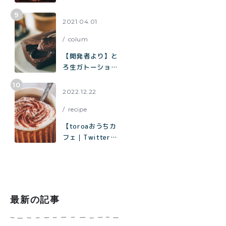
ッキー」の作り方
ョコまみれクッキ
ー缶」の再販売／
2021.04.01
北海道産100%
colum
「toroaのバター
が美味しいクッキ
【開発者より】と
ー缶」
ろ生ガトーショコ
ラについて
2022.12.22
recipe
【toroaおうちカ
フェ｜Twitterで
1.8万いいねで話
題】材料はココ
ア、砂糖、塩、牛
乳だけ「濃厚ホッ
トココアの作り方
最新の記事