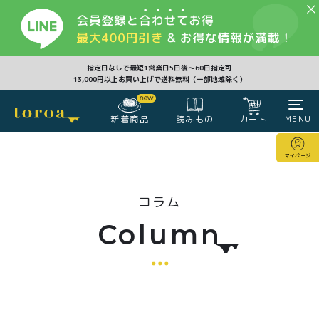
CLOSE
指定日なしで最短1営業日5日後〜60日指定可
13,000円以上お買い上げで送料無料（一部地域除く）
新着商品
カート
MENU
読みもの
カート
マイページ
マイページ
コラム
注文履歴
会員登録情報
ポイント
Column
商品一覧