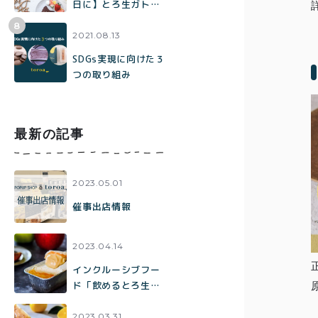
日に】とろ生ガトー
ショコラ・とろ生チ
ーズケーキを贈りま
2021.08.13
せんか
SDGs実現に向けた３
つの取り組み
最新の記事
2023.05.01
催事出店情報
2023.04.14
インクルーシブフー
ド「飲めるとろ生焦
がしキャラメルアッ
プルチーズケーキ」
2023.03.31