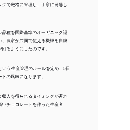
ックで厳格に管理し、丁寧に発酵し
会員登録する
ル品種を国際基準のオーガニック認
株式会社フードクリエイティブファクトリー
い、農家が共同で使える機械を自腹
が回るようにしたのです。
〒599-8237
堺市中区深井水池町3210-1
という生産管理のルールを定め、5日
10:00〜17:00（平日）
ートの風味になります。
金収入を得られるタイミングが遅れ
高いチョコレートを作った生産者