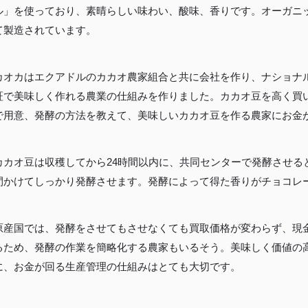
00〜
イド
ル」を使っており、素晴らしい味わい、酸味、香りです。オーガニ
特集記事
会社概要
99
て製造されています。
メンバー
お問い合
00〜
特典
わせ
カオカはエクアドルのカカオ農家組合と共に会社を作り、ナショナ
証で美味しく作れる農業の仕組みを作りました。カカオ豆を高く買
で用意、発酵の方法を教えて、美味しいカカオ豆を作る農家にお金
カカオ豆は収穫してから24時間以内に、共同センターで発酵させる
間かけてしっかり発酵させます。発酵によって得た香りがチョコレ
原産国では、発酵をさせてもさせなくても買取価格が変わらず、現
るため、発酵の作業を簡略化する農家もいるそう。美味しく価値の
に、お金が回る生産管理の仕組みはとても大切です。
特定商取引法に基づく表記