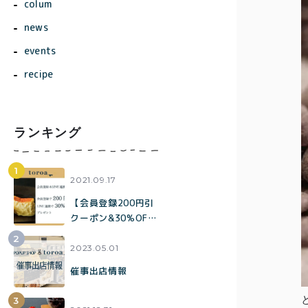
colum
news
events
recipe
ランキング
商品一覧
とろ生ガ
2021.09.17
トーショ
【会員登録200円引
コラ
クーポン&30%OFF
クーポンプレゼント
とろ生 ま
LINE連携で大変お
2023.05.01
とめ買い
得】会員登録および
催事出店情報
価格別
メンバー特典につい
お得セッ
て
ト