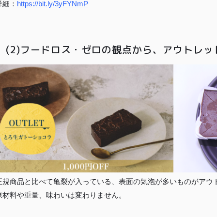
詳細：
https://bit.ly/3yFYNmP
(2)フードロス・ゼロの観点から、アウトレ
正規商品と比べて亀裂が入っている、表面の気泡が多いものがアウ
原材料や重量、味わいは変わりません。