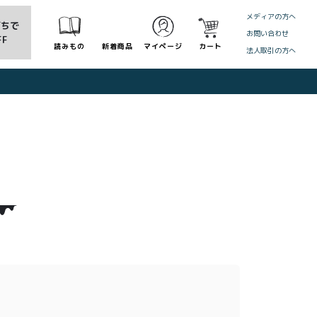
メディアの方へ
だちで
お問い合わせ
FF
読みもの
新着商品
マイページ
カート
法人取引の方へ
CLOSE