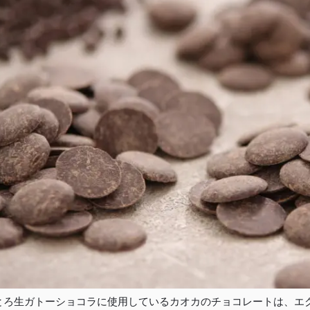
TOP
商品
読みもの
ご利用ガ
とろ生ガトーショコラに使用しているカオカのチョコレートは、エ