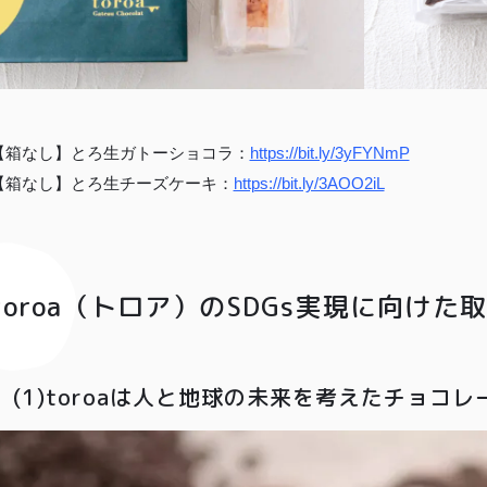
【箱なし】とろ生ガトーショコラ：
https://bit.ly/3yFYNmP
【箱なし】とろ生チーズケーキ：
https://bit.ly/3AOO2iL
toroa（トロア）のSDGs実現に向けた
(1)toroaは人と地球の未来を考えたチョコ