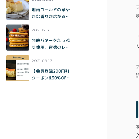
について
湘南ゴールドの華や
かな香りが広がる、
「とろ生チーズケー
キ【ジューシー湘南
2021.12.31
ゴールド】」が限定
発酵バターをたっぷ
復活！
り使用。背徳のレー
ズンバターサンド
「トロバタ」
2021.09.17
【会員登録200円引
クーポン&30%OFF
クーポンプレゼント
LINE連携で大変お
得】会員登録および
メンバー特典につい
て