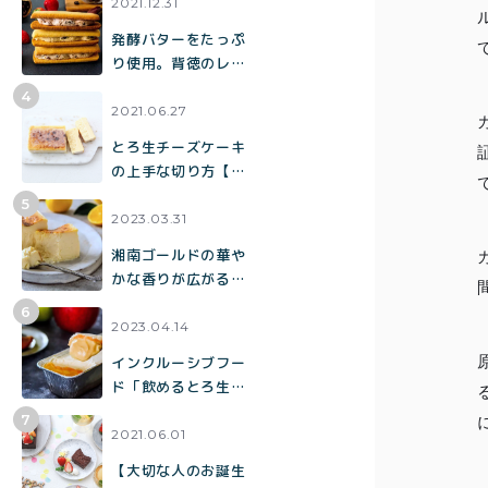
¥2,0
2021.12.31
紅茶
¥3,9
発酵バターをたっぷ
toroaTea
り使用。背徳のレー
¥6,0
ズンバターサンド
焼き菓子
「トロバタ」
2021.06.27
とろ生チーズケーキ
メルマガ
の上手な切り方【冷
会員様限
凍】【全解凍】
定
2023.03.31
湘南ゴールドの華や
アウトレ
かな香りが広がる、
ット商品
「とろ生チーズケー
キ【ジューシー湘南
2023.04.14
ゴールド】」が限定
インクルーシブフー
復活！
ド「飲めるとろ生焦
がしキャラメルアッ
プルチーズケーキ」
2021.06.01
プライバシーポリシー
について
【大切な人のお誕生