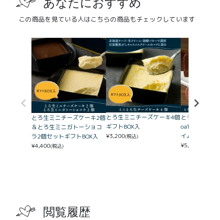
あなたにおすすめ
この商品を見ている人はこちらの商品もチェックしています
とろ生ガトーシ
とろ生ミニチーズケーキ4個
とろ生ミニチーズケーキ2個
oaTea個包装
ギフトBOX入
＆とろ生ミニガトーショコ
イムセット
¥
3,200
ラ2個セットギフトBOX入
(税込)
¥
5,300
¥
4,400
(税込)
(税込)
閲覧履歴