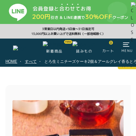
CLOSE
3営業日以内発送>5日後〜31日指定可
13,000円以上お買い上げで送料無料（一部地域除く）
0
0
カート
MENU
新着商品
読みもの
HOME
すべて
とろ生ミニチーズケーキ2個＆アールグレイ香るとろ
マイページ
ログイン
カート
注文履歴
会員登録情報
ポイント