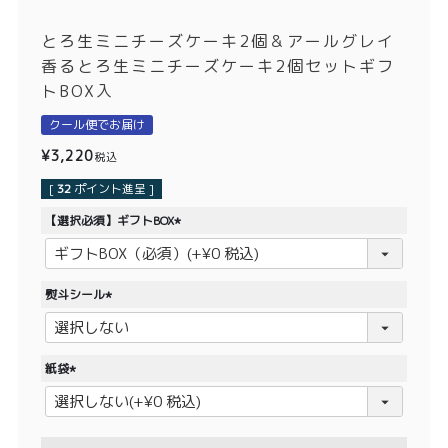
価格別
とろ生ミニチーズケーキ2個＆アールグレイ
〜¥1,999
¥2,000〜¥3,999
香るとろ生ミニチーズケーキ2個セットギフ
トBOX入
¥4,000〜¥5,999
¥6,000〜
クール便でお届け
¥
3,220
TOP
税込
[
32
ポイント進呈 ]
商品
読みもの
【選択必須】ギフトBOX
(
メンバー特典
会社概要
必
須
ご利用ガイド
お問い合わせ
熨斗シール
)
(
必
須
紙袋
)
(
プライバシーポリシー
必
須