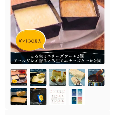
商品一覧
とろ生チーズケーキ
とろ生ガトーショコラ
濃抹茶とろ生ガトーシ
とろ生 まとめ買いお得
ョコラ
セット
とろ生シュー
お中元
クッキー缶
紅茶toroaTea
紅茶toroaTeaギフト
焼き菓子
お誕生日セット
メルマガ会員様限定
手さげ袋
toroa夏のアウトレッ
トセール
季節限定