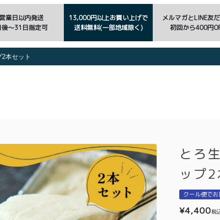
3営業日以内発送
13,000円以上お買い上げで
メルマガとLINE友
日後〜31日指定可
送料無料(一部地域除く)
初回から400円OF
プ2本セット
とろ生
ップ2
クール便でお
¥
4,400
税