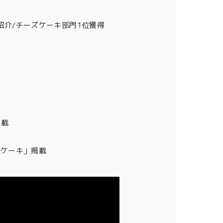
介/チーズケーキ部門1位獲得
掲載
チーズケーキ」掲載
0
ログイン
カート