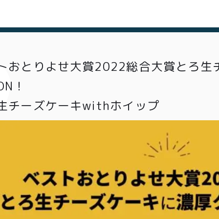
トおとりよせ大賞2022総合大賞とろ生
ON！
生チーズケーキwithホイップ