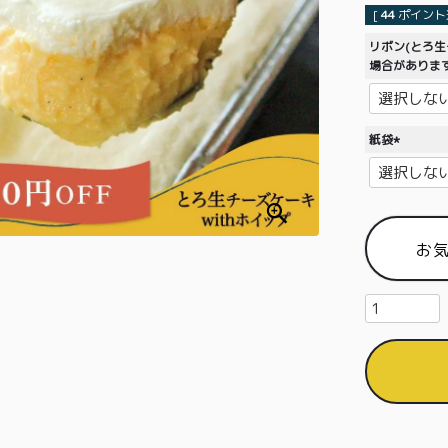
[
44
ポイント進
リボン(とろ
場合がありま
紙袋
(
必
須
)
お