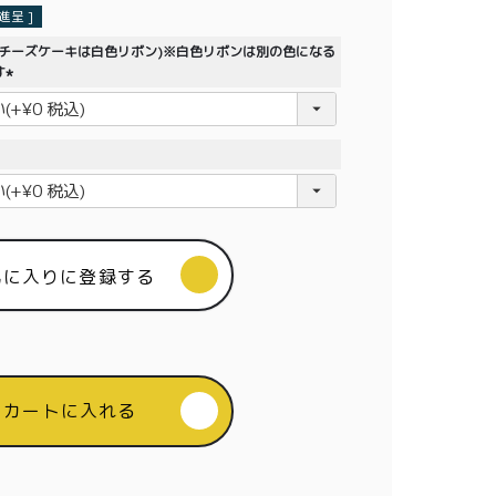
呈 ]
生チーズケーキは白色リボン)※白色リボンは別の色になる
す
(
必
須
)
気に入りに登録する
カートに入れる