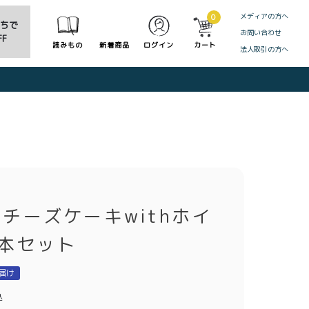
メディアの方へ
0
だちで
お問い合わせ
F
読みもの
新着商品
ログイン
カート
法人取引の方へ
CLOSE
チーズケーキwithホイ
本セット
届け
込