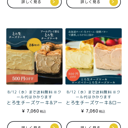
詳しく見る
詳しく見る
プライバシーポリシー
特定商取引法に基づく表記
8/12（水）まで送料無料 ※ク
8/12（水）まで送料無料 ※ク
ール代はかかります
ール代はかかります
とろ生チーズケーキ&アー
とろ生チーズケーキ&ロー
ルグレイ香るとろ生チー
ズベリーとろ生チーズケ
¥
7,060
¥
7,060
税込
税込
ズケーキ
ーキ
詳しく見る
詳しく見る