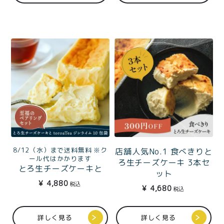
8/12（水）まで送料無料 ※ク
店舗人気No.1 食べきりと
ール代はかかります
ろ生チーズケーキ 3本セ
とろ生チーズケーキと
ット
toroaTea個包装5種のテ
¥
4,880
税込
¥
4,680
ィータイムセット
税込
詳しく見る
詳しく見る