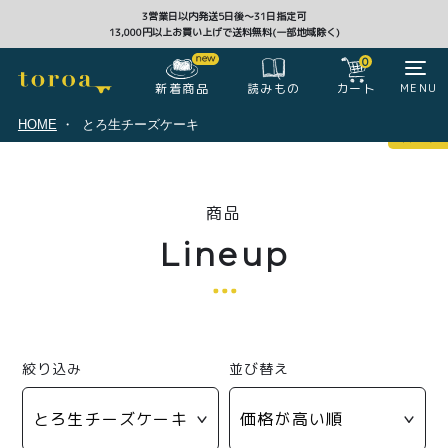
3営業日以内発送5日後〜31日指定可
13,000円以上お買い上げで送料無料(一部地域除く)
CLOSE
0
新着商品
カート
MENU
読みもの
HOME
とろ生チーズケーキ
マイページ
0
商品
ログイン
カート
Lineup
注文履歴
会員登録情報
ポイント
絞り込み
並び替え