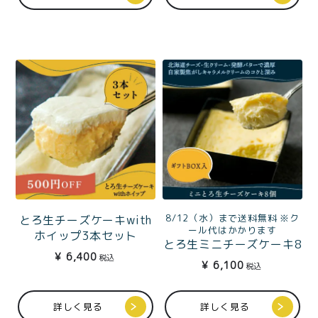
8/12（水）まで送料無料 ※ク
とろ生チーズケーキwith
ール代はかかります
ホイップ3本セット
とろ生ミニチーズケーキ8
¥
6,400
税込
個ギフトBOX入 ベストお
¥
6,100
税込
取り寄せ大賞2022総合大
賞とろ生チーズケーキの
一人分サイズ
詳しく見る
詳しく見る