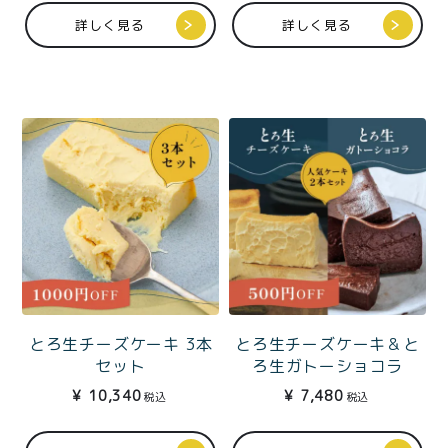
価格別
トー）ギフトBOX入
詳しく見る
詳しく見る
〜¥1,999
¥2,000〜¥3,999
¥4,000〜¥5,999
¥6,000〜
TOP
商品
読みもの
特集記事
会社概要
メンバー特典
お問い合わせ
ご利用ガイド
とろ生チーズケーキ 3本
とろ生チーズケーキ＆と
セット
ろ生ガトーショコラ
¥
10,340
¥
7,480
税込
税込