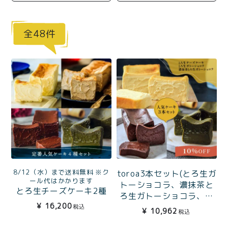
商品一覧
とろ生チーズケーキ
とろ生ガトーショコラ
48
濃抹茶とろ生ガトーシ
とろ生 まとめ買いお得
ョコラ
セット
とろ生シュー
お中元
クッキー缶
紅茶toroaTea
紅茶toroaTeaギフト
焼き菓子
お誕生日セット
メルマガ会員様限定
8/12（水）まで送料無料 ※ク
toroa3本セット(とろ生ガ
手さげ袋
toroa夏のアウトレッ
ール代はかかります
トーショコラ、濃抹茶と
とろ生チーズケーキ2種
トセール
ろ生ガトーショコラ、と
（チーズ・アールグレ
季節限定
¥
16,200
ろ生チーズケーキ)
税込
¥
10,962
イ）＆とろ生ガトーショ
税込
コラ2種（ガトー・抹茶ガ