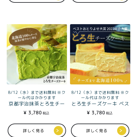
8/12（水）まで送料無料 ※ク
8/12（水）まで送料無料 ※ク
ール代はかかります
ール代はかかります
京都宇治抹茶とろ生チー
とろ生チーズケーキ ベス
ズケーキ
トお取り寄せ大賞2024洋
¥
3,780
¥
3,780
税込
税込
菓子・スイーツ 部門金賞
&3年連続受賞殿堂入り
詳しく見る
詳しく見る