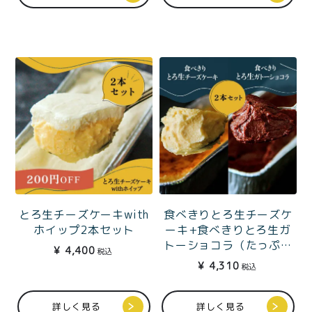
食べきりとろ生チーズケ
とろ生チーズケーキwith
ーキ+食べきりとろ生ガ
ホイップ2本セット
トーショコラ（たっぷり
¥
4,400
税込
1〜2人分）
¥
4,310
税込
詳しく見る
詳しく見る