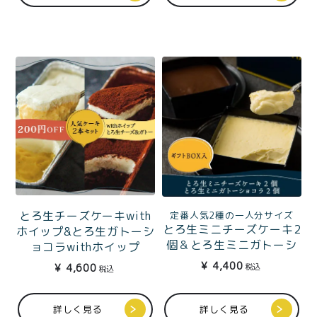
とろ生チーズケーキwith
定番人気2種の一人分サイズ
とろ生ミニチーズケーキ2
ホイップ&とろ生ガトーシ
個＆とろ生ミニガトーシ
ョコラwithホイップ
ョコラ2個セットギフト
¥
4,400
税込
¥
4,600
税込
BOX入
詳しく見る
詳しく見る