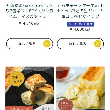
とろ生チーズケーキwith
紅茶緑茶toroaTeaすっき
ホイップ&とろ生ガトーシ
り3缶ギフトBOX（ジンラ
ョコラwithホイップ
イム、マスカットライ
チ、白桃フランボワー
¥
4,510
クール便でお届け
税込
ズ）
¥
4,600
税込
詳しく見る
詳しく見る