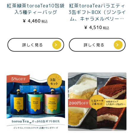
紅茶緑茶toroaTea10包袋
紅茶toroaTeaバラエティ
入5種ティーバッグ
3缶ギフトBOX（ジンライ
ム、キャラメルベリー、
¥
4,460
税込
カカオバニラ）
¥
4,510
税込
詳しく見る
詳しく見る