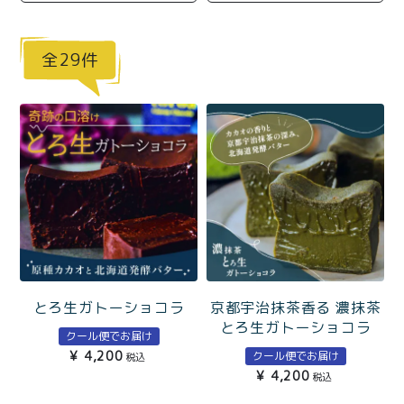
商品一覧
とろ生チーズケーキ
とろ生ガトーショコラ
29
濃抹茶とろ生ガトーシ
とろ生 まとめ買いお得
ョコラ
セット
とろ生シュー
お中元
クッキー缶
紅茶toroaTea
紅茶toroaTeaギフト
焼き菓子
お誕生日セット
メルマガ会員様限定
とろ生ガトーショコラ
京都宇治抹茶香る 濃抹茶
手さげ袋
toroa夏のアウトレッ
とろ生ガトーショコラ
クール便でお届け
トセール
¥
4,200
クール便でお届け
税込
季節限定
¥
4,200
税込