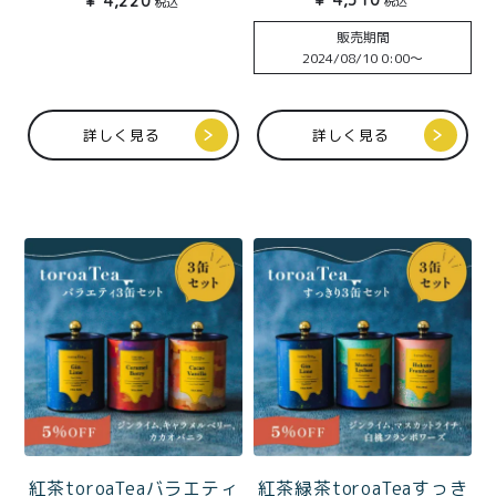
¥
4,220
税込
税込
販売期間
2024/08/10 0:00
〜
詳しく見る
詳しく見る
紅茶toroaTeaバラエティ
紅茶緑茶toroaTeaすっき