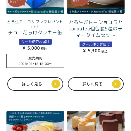
とろ生チョコサブレプレゼント
とろ生ガトーショコラと
中！
toroaTea個包装5種のテ
チョコだらけクッキー缶
ィータイムセット
とtoroaTea個包装5種の
クール便でお届け
クール便でお届け
ティータイムセット 北海
¥
5,080
税込
¥
5,300
道発酵バターとチョコレ
税込
ートたっぷり
販売期間
2026/04/18 18:00
〜
詳しく見る
詳しく見る