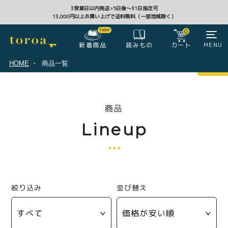
3営業日以内発送>5日後〜31日指定可
13,000円以上お買い上げで送料無料（一部地域除く）
CLOSE
0
新着商品
カート
MENU
読みもの
HOME
商品一覧
マイページ
0
商品
ログイン
カート
Lineup
注文履歴
会員登録情報
ポイント
絞り込み
並び替え