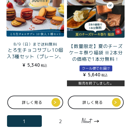
8/9（日）まで送料無料
【数量限定】夏のチーズ
とろ生チョコサブレ10個
ケーキ祭り福袋 ※2本分
入3種セット（プレーン、
の価格で1本分無料！
ストロベリー、プレミア
¥
5,340
税込
クール便でお届け
ムココア）
¥
5,640
税込
販売を終了しました。
詳しく見る
詳しく見る
1
2