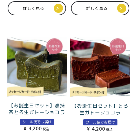
価格別
詳しく見る
詳しく見る
〜¥1,999
¥2,000〜¥3,999
¥4,000〜¥5,999
¥6,000〜
TOP
商品
読みもの
メンバー特典
会社概要
ご利用ガイド
お問い合わせ
【お誕生日セット】濃抹
【お誕生日セット】とろ
茶とろ生ガトーショコラ
生ガトーショコラ
クール便でお届け
クール便でお届け
プライバシーポリシー
¥
4,200
¥
4,200
税込
税込