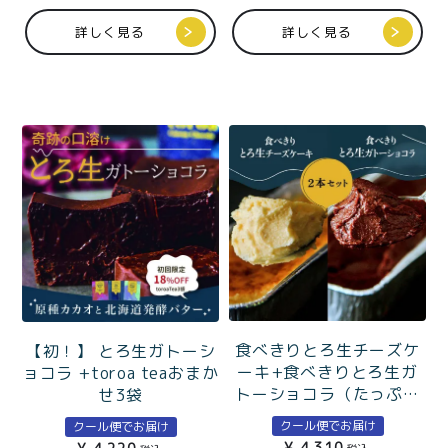
特定商取引法に基づく表記
詳しく見る
詳しく見る
食べきりとろ生チーズケ
【初！】 とろ生ガトーシ
ーキ+食べきりとろ生ガ
ョコラ +toroa teaおまか
トーショコラ（たっぷり
せ3袋
1〜2人分）
クール便でお届け
クール便でお届け
¥
4,310