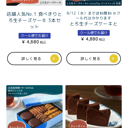
8/12（水）まで送料無料 ※ク
店舗人気No.1 食べきりと
ール代はかかります
ろ生チーズケーキ 3本セ
とろ生チーズケーキと
ット
toroaTea個包装5種のテ
クール便でお届け
クール便でお届け
ィータイムセット
¥
4,880
税込
¥
4,680
税込
詳しく見る
詳しく見る