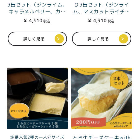
3缶セット（ジンライム、
り3缶セット（ジンライ
キャラメルベリー、カカ
ム、マスカットライチ、
オバニラ）
白桃フランボワーズ）
¥
4,310
¥
4,310
税込
税込
詳しく見る
詳しく見る
定番人気2種の一人分サイズ
とろ生チーズケーキwith