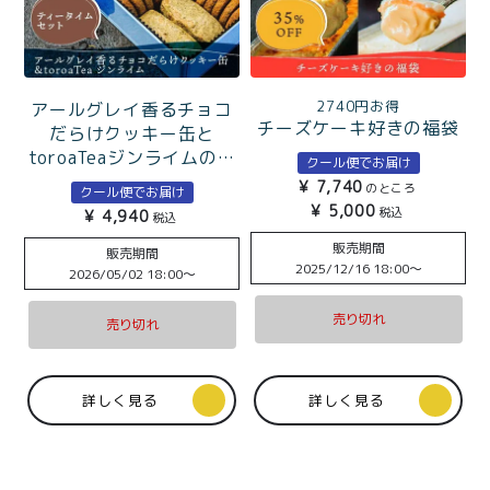
2740円お得
アールグレイ香るチョコ
チーズケーキ好きの福袋
だらけクッキー缶と
toroaTeaジンライムのテ
クール便でお届け
ィータイムセット
¥
7,740
のところ
クール便でお届け
¥
5,000
税込
¥
4,940
税込
販売期間
販売期間
2025/12/16 18:00
〜
2026/05/02 18:00
〜
売り切れ
売り切れ
詳しく見る
詳しく見る