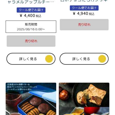
特定商取引法に基づく表記
ャラメルアップルチーズ
ー缶とtoroaTeaジンライ
ケーキ
クール便でお届け
クール便でお届け
ムのティータイムセット
¥
4,940
税込
¥
4,400
税込
販売期間
売り切れ
2025/08/16 0:00
〜
売り切れ
詳しく見る
詳しく見る