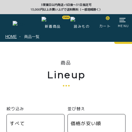
3営業日以内発送>5日後〜31日指定可
13,000円以上お買い上げで送料無料（一部地域除く）
CLOSE
0
カート
MENU
新着商品
読みもの
HOME
商品一覧
マイページ
0
商品
ログイン
カート
Lineup
注文履歴
会員登録情報
ポイント
絞り込み
並び替え