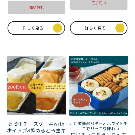
価格別
売り切れ
売り切れ
〜¥1,999
¥2,000〜¥3,999
詳しく見る
詳しく見る
¥4,000〜¥5,999
¥6,000〜
TOP
商品
読みもの
メンバー特典
会社概要
ご利用ガイド
お問い合わせ
とろ生チーズケーキwith
北海道発酵バターとホワイトチ
プライバシーポリシー
ョコでリッチな味わい
ホイップ&飲めるとろ生キ
白いチョコだらけクッキ