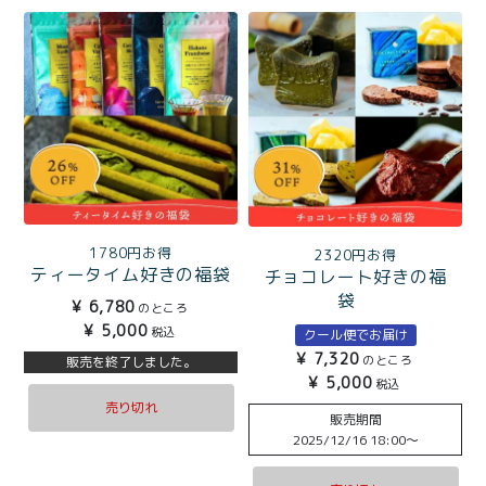
1780円お得
2320円お得
ティータイム好きの福袋
チョコレート好きの福
袋
¥
6,780
のところ
¥
5,000
税込
クール便でお届け
¥
7,320
のところ
販売を終了しました。
¥
5,000
税込
売り切れ
販売期間
2025/12/16 18:00
〜