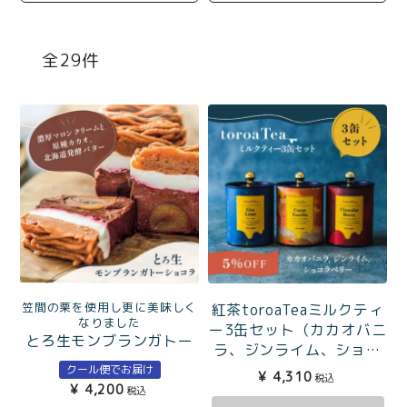
商品一覧
とろ生チーズケーキ
とろ生ガトーショコラ
29
濃抹茶とろ生ガトーシ
とろ生 まとめ買いお得
ョコラ
セット
とろ生シュー
お中元
クッキー缶
紅茶toroaTea
紅茶toroaTeaギフト
焼き菓子
お誕生日セット
メルマガ会員様限定
笠間の栗を使用し更に美味しく
紅茶toroaTeaミルクティ
手さげ袋
toroa夏のアウトレッ
なりました
ー3缶セット（カカオバニ
とろ生モンブランガトー
トセール
ラ、ジンライム、ショコ
ショコラ
季節限定
ラベリー）
クール便でお届け
¥
4,310
税込
¥
4,200
税込