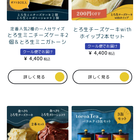
定番人気2種の一人分サイズ
とろ生チーズケーキwith
とろ生ミニチーズケーキ2
ホイップ2本セット
個＆とろ生ミニガトーシ
クール便でお届け
ョコラ2個セットギフト
クール便でお届け
¥
4,400
税込
BOX入
¥
4,400
税込
詳しく見る
詳しく見る