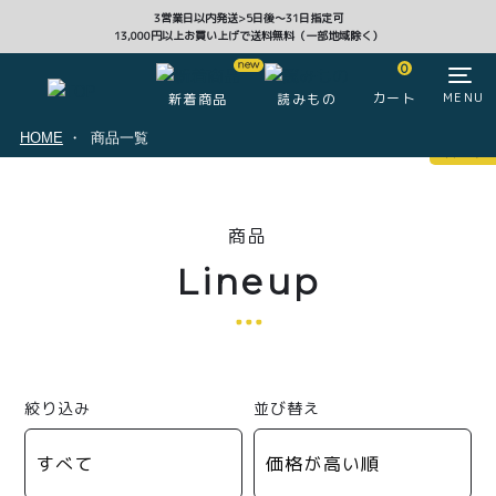
3営業日以内発送>5日後〜31日指定可
13,000円以上お買い上げで送料無料（一部地域除く）
CLOSE
0
カート
MENU
新着商品
読みもの
HOME
商品一覧
マイページ
0
商品
ログイン
カート
Lineup
注文履歴
会員登録情報
ポイント
絞り込み
並び替え