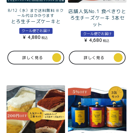
8/12（水）まで送料無料 ※ク
店舗人気No.1 食べきりと
ール代はかかります
ろ生チーズケーキ 3本セ
とろ生チーズケーキと
ット
toroaTea個包装5種のテ
クール便でお届け
ィータイムセット
クール便でお届け
¥
4,880
税込
¥
4,680
税込
詳しく見る
詳しく見る