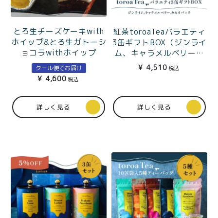
とろ生チーズケーキwith
紅茶toroaTeaバラエティ
ホイップ&とろ生ガトーシ
3缶ギフトBOX（ジンライ
ョコラwithホイップ
ム、キャラメルベリー、
カカオバニラ）
¥
4,510
クール便でお届け
税込
¥
4,600
税込
詳しく見る
詳しく見る