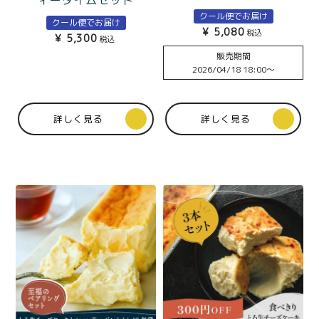
特定商取引法に基づく表記
とtoroaTea個包装5種の
クール便でお届け
クール便でお届け
ティータイムセット 北海
¥
5,080
税込
¥
5,300
道発酵バターとチョコレ
税込
ートたっぷり
販売期間
2026/04/18 18:00
〜
詳しく見る
詳しく見る