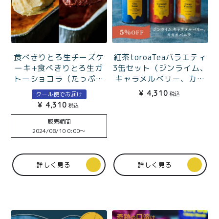
食べきりとろ生チーズケ
紅茶toroaTeaバラエティ
ーキ+食べきりとろ生ガ
3缶セット（ジンライム、
トーショコラ（たっぷり
キャラメルベリー、カカ
1〜2人分）
オバニラ）
¥
4,310
クール便でお届け
税込
¥
4,310
税込
販売期間
2024/08/10 0:00
〜
詳しく見る
詳しく見る