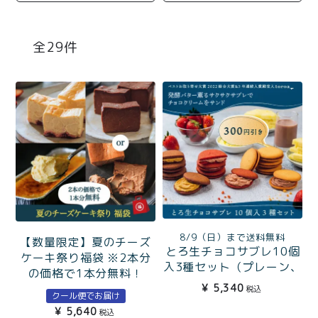
商品一覧
とろ生チーズケーキ
とろ生ガトーショコラ
29
濃抹茶とろ生ガトーシ
とろ生 まとめ買いお得
ョコラ
セット
とろ生シュー
お中元
クッキー缶
紅茶toroaTea
紅茶toroaTeaギフト
焼き菓子
お誕生日セット
メルマガ会員様限定
8/9（日）まで送料無料
【数量限定】夏のチーズ
とろ生チョコサブレ10個
手さげ袋
toroa夏のアウトレッ
ケーキ祭り福袋 ※2本分
入3種セット（プレーン、
トセール
の価格で1本分無料！
ストロベリー、プレミア
季節限定
¥
5,340
税込
クール便でお届け
ムココア）
¥
5,640
税込