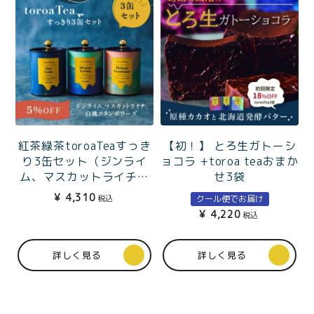
紅茶緑茶toroaTeaすっき
【初！】 とろ生ガトーシ
り3缶セット（ジンライ
ョコラ +toroa teaおまか
ム、マスカットライチ、
せ3袋
白桃フランボワーズ）
¥
4,310
税込
クール便でお届け
¥
4,220
税込
詳しく見る
詳しく見る