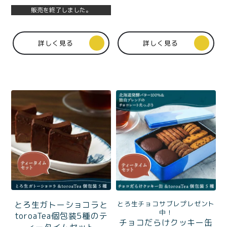
価格別
販売を終了しました。
〜¥1,999
¥2,000〜¥3,999
詳しく見る
詳しく見る
¥4,000〜¥5,999
¥6,000〜
TOP
商品
読みもの
メンバー特典
会社概要
ご利用ガイド
お問い合わせ
とろ生チョコサブレプレゼント
とろ生ガトーショコラと
プライバシーポリシー
中！
toroaTea個包装5種のテ
チョコだらけクッキー缶
ィータイムセット