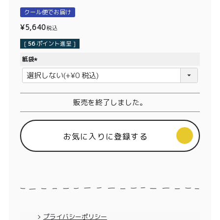
価格別
クール便でお届け
〜¥1,999
¥2,000〜¥3,999
¥
5,640
税込
[
56
ポイント進呈 ]
¥4,000〜¥5,999
¥6,000〜
紙袋
(
TOP
必
須
商品
読みもの
)
販売を終了しました。
メンバー特典
会社概要
お気に入りに登録する
ご利用ガイド
お問い合わせ
プライバシーポリシー
プライバシーポリシー