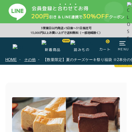
CLOSE
3営業日以内発送>5日後〜31日指定可
13,000円以上お買い上げで送料無料（一部地域除く）
0
0
カート
MENU
新着商品
読みもの
HOME
その他
【数量限定】夏のチーズケーキ祭り福袋 ※2本分の
マイページ
ログイン
カート
注文履歴
会員登録情報
ポイント