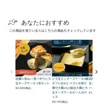
あなたにおすすめ
この商品を見ている人はこちらの商品もチェックしています
店舗人気No.1 食べきりとろ
とろ生ミニチーズケーキ8個
店舗人気No.1
生チーズケーキ 3本セット
ギフトBOX入 ベストお取り
生チーズケー
¥
4,680
寄せ大賞2022総合大賞とろ
1〜2人分）
(税込)
生チーズケーキの一人分サ
¥
1,660
(税込)
イズ
¥
6,100
(税込)