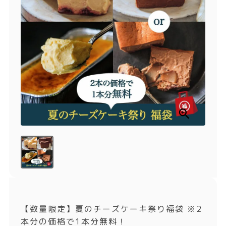
商品一覧
とろ生チーズケーキ
とろ生ガトーショコラ
濃抹茶とろ生ガトーシ
とろ生 まとめ買いお得
ョコラ
セット
とろ生シュー
お中元
クッキー缶
紅茶toroaTea
紅茶toroaTeaギフト
焼き菓子
お誕生日セット
メルマガ会員様限定
手さげ袋
toroa夏のアウトレッ
トセール
季節限定
【数量限定】夏のチーズケーキ祭り福袋 ※2
本分の価格で1本分無料！