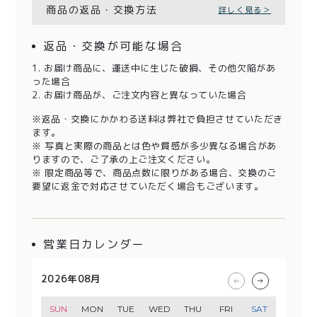
商品の返品・交換方法
詳しく見る＞
返品・交換が可能な場合
1. お届け商品に、運送中に生じた破損、その他欠陥があ
った場合
2. お届け商品が、ご注文内容と異なっていた場合
※返品・交換にかかわる送料は弊社で負担させていただき
ます。
※ 写真と実際の商品とは色や質感が多少異なる場合があ
りますので、ご了承の上ご注文ください。
※ 限定商品等で、商品点数に限りがある場合、交換のご
要望に返金で対応させていただく場合もございます。
営業日カレンダー
2026年08月
2026年09月
2026年10月
2026年11月
SUN
SUN
SUN
SUN
MON
MON
MON
MON
TUE
TUE
TUE
TUE
WED
WED
WED
WED
THU
THU
THU
THU
FRI
FRI
FRI
FRI
SAT
SAT
SAT
SAT