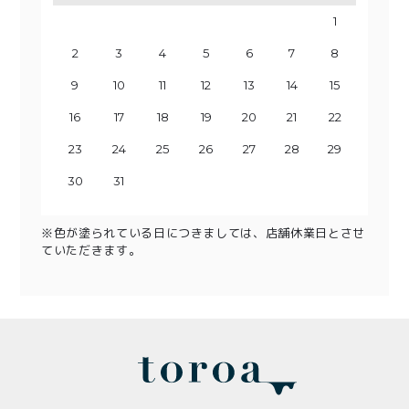
1
2
3
1
4
2
3
5
1
4
6
2
3
5
7
1
8
6
4
2
3
9
7
5
10
8
4
6
9
11
5
7
10
12
8
6
13
11
9
7
10
14
12
8
13
15
9
11
10
14
16
12
13
15
17
11
18
16
14
12
13
19
17
15
20
18
14
16
19
15
17
21
20
22
18
16
23
19
17
21
20
24
22
18
23
25
19
21
20
24
26
22
23
25
27
21
28
26
24
22
23
29
27
25
30
28
24
26
29
25
27
30
28
26
29
27
30
28
29
31
30
31
※色が塗られている日につきましては、店舗休業日とさせ
ていただきます。