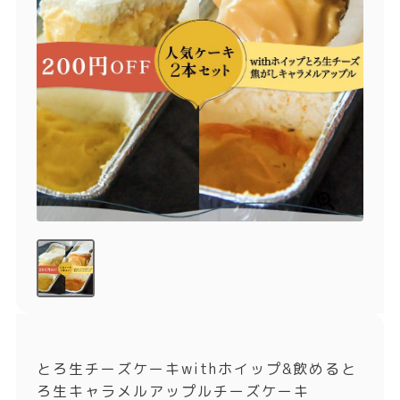
商品一覧
とろ生チーズケーキ
とろ生ガトーショコラ
濃抹茶とろ生ガトーシ
とろ生 まとめ買いお得
ョコラ
セット
とろ生シュー
お中元
クッキー缶
紅茶toroaTea
紅茶toroaTeaギフト
焼き菓子
お誕生日セット
メルマガ会員様限定
手さげ袋
toroa夏のアウトレッ
トセール
季節限定
とろ生チーズケーキwithホイップ&飲めると
ろ生キャラメルアップルチーズケーキ