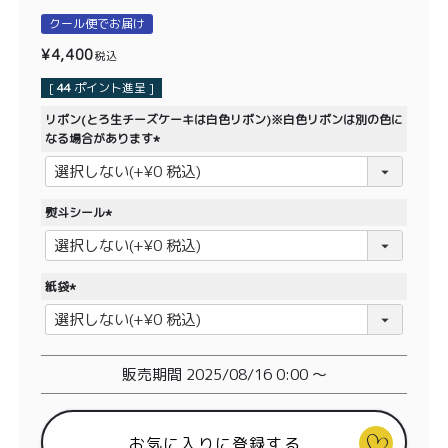
価格別
クール便でお届け
〜¥1,999
¥2,000〜¥3,999
¥
4,400
税込
[
44
ポイント進呈 ]
¥4,000〜¥5,999
¥6,000〜
リボン(とろ生チーズケーキは白色リボン)※白色リボンは別の色に
なる場合があります
TOP
(
必
商品
読みもの
須
熨斗シール
)
(
メンバー特典
会社概要
必
須
紙袋
ご利用ガイド
お問い合わせ
)
(
必
須
)
販売期間
2025/08/16 0:00
〜
プライバシーポリシー
お気に入りに登録する