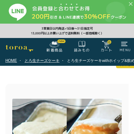
CLOSE
3営業日以内発送>5日後〜31日指定可
13,000円以上お買い上げで送料無料（一部地域除く）
0
0
新着商品
カート
MENU
読みもの
HOME
とろ生チーズケーキ
とろ生チーズケーキwithホイップ&
マイページ
ログイン
カート
注文履歴
会員登録情報
ポイント