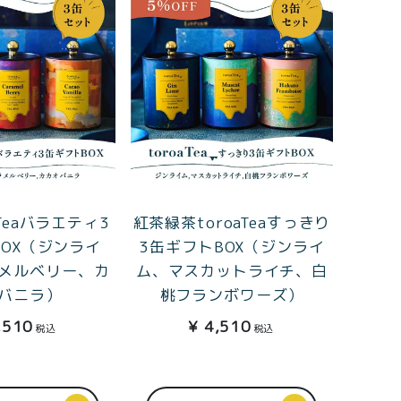
aTeaバラエティ3
紅茶緑茶toroaTeaすっきり
OX（ジンライ
3缶ギフトBOX（ジンライ
メルベリー、カ
ム、マスカットライチ、白
バニラ）
桃フランボワーズ）
0
,510
¥
4,510
税込
税込
ログイン
カート