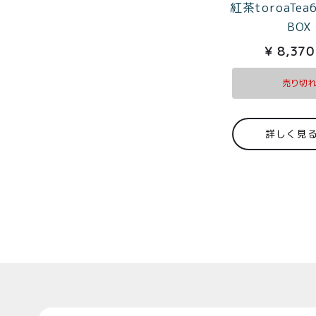
紅茶toroaTe
BOX
¥
8,370
売り切
詳しく見
Top