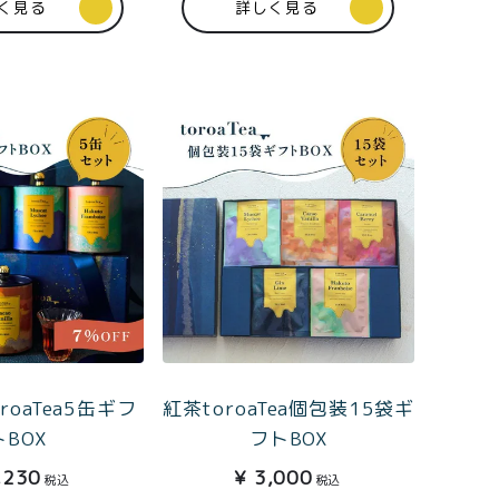
く見る
詳しく見る
会員登録
株式会社フードクリエイティブファクトリー
〒599-8237
堺市中区深井水池町3210-1
10:00〜17:00（平日）
roaTea5缶ギフ
紅茶toroaTea個包装15袋ギ
トBOX
フトBOX
,230
¥
3,000
税込
税込