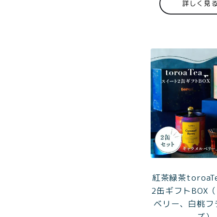
詳しく見
紅茶
¥3,9
toroaTea
¥6,0
焼き菓子
メルマガ
会員様限
定
toroa夏
のアウト
レットセ
ール
紅茶緑茶toroa
2缶ギフトBOX
ベリー、白桃フ
ズ）