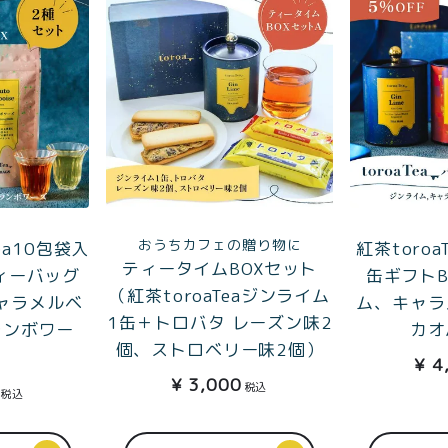
おうちカフェの贈り物に
ea10包袋入
紅茶toro
ティータイムBOXセット
ィーバッグ
缶ギフトB
（紅茶toroaTeaジンライム
キャラメルベ
ム、キャラ
1缶＋トロバタ レーズン味2
ランボワー
カオ
個、ストロベリー味2個）
¥
4
TOP
¥
3,000
税込
税込
商品
読みもの
ご利用ガ
00〜
イド