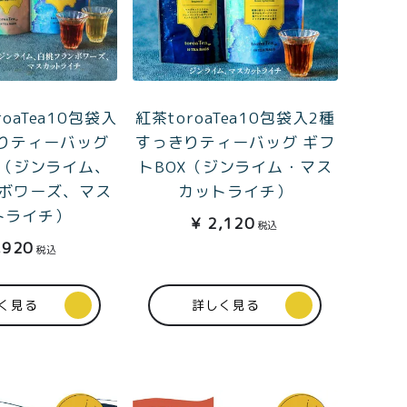
oaTea10包袋入
紅茶toroaTea10包袋入2種
りティーバッグ
すっきりティーバッグ ギフ
X（ジンライム、
トBOX（ジンライム・マス
ボワーズ、マス
カットライチ）
トライチ）
¥
2,120
税込
,920
税込
く見る
詳しく見る