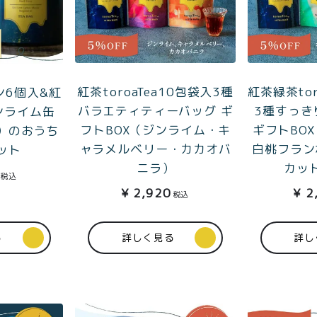
紅茶toroaTea10包袋入3種
紅茶緑茶tor
ン6個入&紅
バラエティティーバッグ ギ
3種すっき
ジンライム缶
フトBOX（ジンライム・キ
ギフトBO
）のおうち
ャラメルベリー・カカオバ
白桃フラン
ット
ニラ）
カッ
税込
¥
2,920
¥
2
税込
る
詳しく見る
詳し