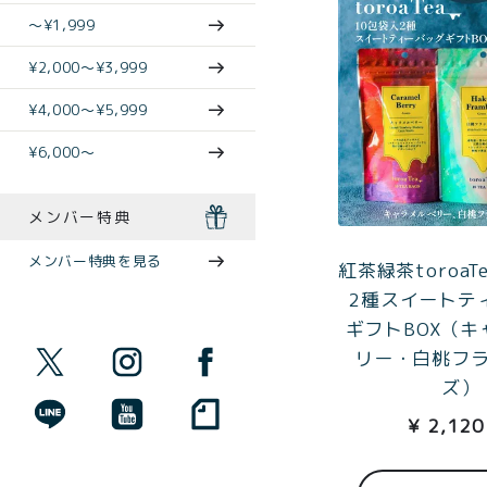
〜¥1,999
¥2,000〜¥3,999
¥4,000〜¥5,999
¥6,000〜
商品一覧
とろ生ガ
メンバー特典
トーショ
メンバー特典を見る
紅茶緑茶toroaT
コラ
2種スイートテ
とろ生 ま
ギフトBOX（
とめ買い
リー・白桃フ
お得セッ
ズ）
ト
価格別
¥
2,120
お中元
¥2,0