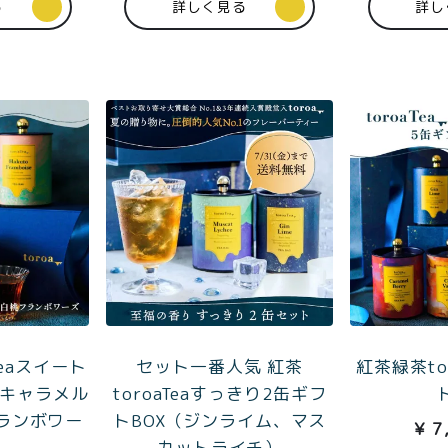
る
詳しく見る
詳し
特集記事
会社概要
99
メンバー
お問い合
00〜
特典
わせ
Teaスイート
セット一番人気 紅茶
紅茶緑茶to
（キャラメル
toroaTeaすっきり2缶ギフ
ランボワー
トBOX（ジンライム、マス
¥
7
カットライチ）