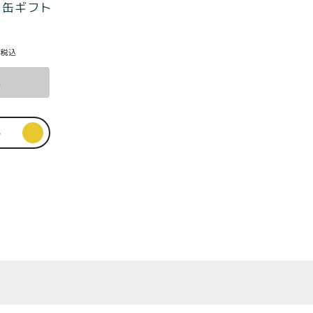
a6缶ギフト
税込
れ
る