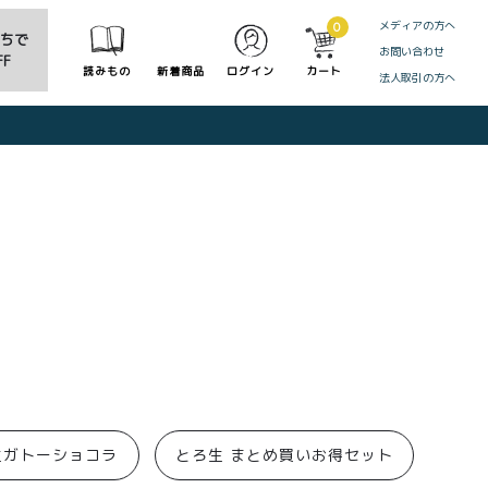
メディアの方へ
0
だちで
お問い合わせ
F
読みもの
新着商品
ログイン
カート
法人取引の方へ
CLOSE
生ガトーショコラ
とろ生 まとめ買いお得セット