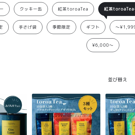
ー
クッキー缶
紅茶toroaTea
紅茶toroaTe
定
手さげ袋
季節限定
ギフト
〜¥1,99
¥6,000〜
並び替え