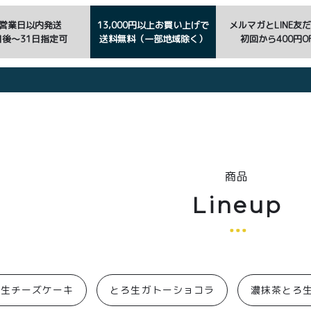
3営業日以内発送
13,000円以上お買い上げで
メルマガとLINE友
日後〜31日指定可
送料無料（一部地域除く）
初回から400円OF
商品
Lineup
ろ生チーズケーキ
とろ生ガトーショコラ
濃抹茶とろ