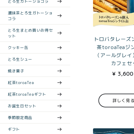
とろ生ガトーショコラ
濃抹茶とろ生ガトーショ
コラ
とろ生まとめ買いお得セ
ット
トロバタレーズ
茶toroaTea
クッキー缶
（アールグレイ
とろ生シュー
カフェセ
焼き菓子
¥
3,600
紅茶toroaTea
紅茶toroaTeaギフト
詳しく見
お誕生日セット
季節限定商品
ギフト