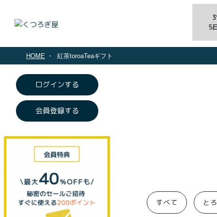
5
HOME
紅茶toroaTeaギフト
ログインする
会員登録する
すべて
と