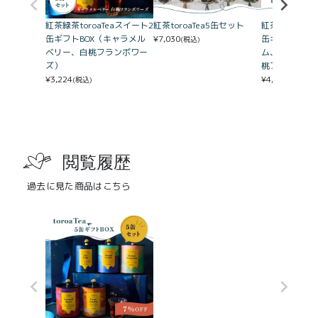
紅茶緑茶toroaTeaスイート2
紅茶toroaTea5缶セット
紅茶緑茶toro
缶ギフトBOX（キャラメル
¥
7,030
缶ギフトBOX
(税込)
ベリー、白桃フランボワー
ム、マスカッ
ズ）
桃フランボワ
¥
3,224
¥
4,510
(税込)
(税込)
閲覧履歴
過去に見た商品はこちら