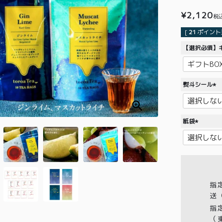
¥
2,120
税
[
21
ポイント進
【選択必須】ギ
熨斗シール
(
必
須
紙袋
)
(
必
須
)
指
送
指
（