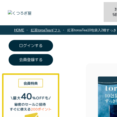
5
HOME
紅茶toroaTeaギフト
紅茶toroaTea10包袋入2種
ログインする
会員登録する