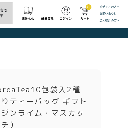
メディアの方へ
0
だちで
お問い合わせ
F
読みもの
新着商品
ログイン
カート
法人取引の方へ
CLOSE
oroaTea10包袋入2種
きりティーバッグ ギフト
（ジンライム・マスカッ
イチ）