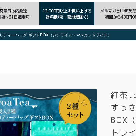
3営業日以内発送
13,000円以上お買い上げで
メルマガとLINE友
日後〜31日指定可
送料無料(一部地域除く)
初回から400円OF
すっきりティーバッグ ギフトBOX（ジンライム・マスカットライチ）
紅茶t
すっ
BOX
トラ