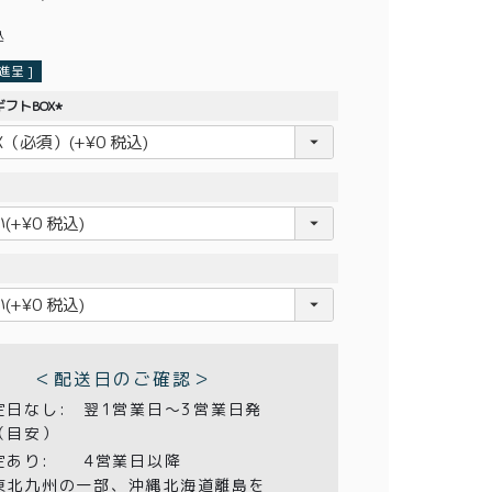
込
呈 ]
フトBOX
(
必
須
)
＜配送日のご確認＞
定日なし:
翌1営業日〜3営業日発
（目安）
定あり:
4営業日以降
東北九州の一部、沖縄北海道離島を