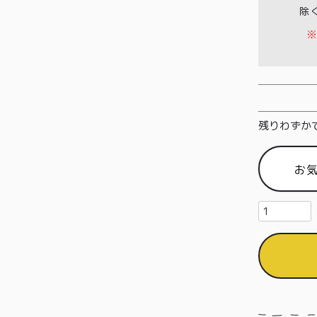
除
※
残りわずか
お