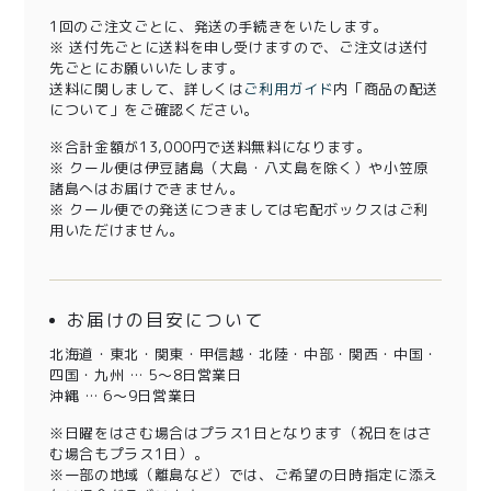
1回のご注文ごとに、発送の手続きをいたします。
※ 送付先ごとに送料を申し受けますので、ご注文は送付
先ごとにお願いいたします。
送料に関しまして、詳しくは
ご利用ガイド
内「商品の配送
について」をご確認ください。
※合計金額が13,000円で送料無料になります。
※ クール便は伊豆諸島（大島・八丈島を除く）や小笠原
諸島へはお届けできません。
※ クール便での発送につきましては宅配ボックスはご利
用いただけません。
お届けの目安について
北海道・東北・関東・甲信越・北陸・中部・関西・中国・
四国・九州 … 5～8日営業日
沖縄 … 6～9日営業日
※日曜をはさむ場合はプラス1日となります（祝日をはさ
む場合もプラス1日）。
※一部の地域（離島など）では、ご希望の日時指定に添え