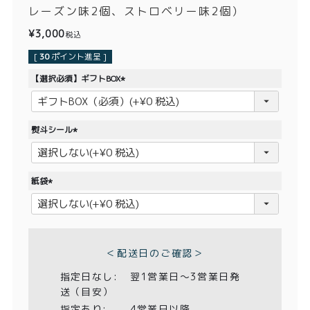
価格別
レーズン味2個、ストロベリー味2個）
¥
3,000
税込
〜¥1,999
¥2,000〜¥3,999
[
30
ポイント進呈 ]
¥4,000〜¥5,999
¥6,000〜
【選択必須】ギフトBOX
(
TOP
必
須
熨斗シール
)
商品
読みもの
(
必
メンバー特典
会社概要
須
紙袋
)
(
ご利用ガイド
お問い合わせ
必
須
)
＜配送日のご確認＞
指定日なし:
翌1営業日〜3営業日発
プライバシーポリシー
送（目安）
指定あり:
4営業日以降