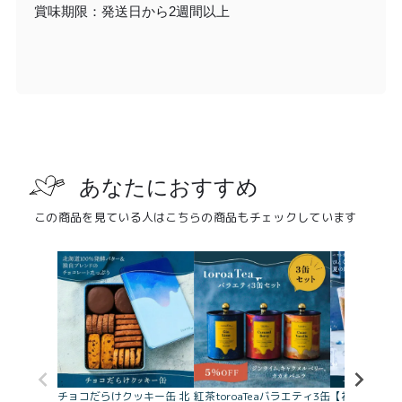
賞味期限：発送日から2週間以上
あなたにおすすめ
この商品を見ている人はこちらの商品もチェックしています
チョコだらけクッキー缶 北
紅茶toroaTeaバラエティ3缶
【初！】toro