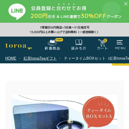
CLOSE
3営業日以内発送>5日後〜31日指定可
13,000円以上お買い上げで送料無料（一部地域除く）
0
0
新着商品
カート
MENU
読みもの
HOME
紅茶toroaTeaギフト
ティータイムBOXセット（紅茶toroa
マイページ
ログイン
カート
注文履歴
会員登録情報
ポイント