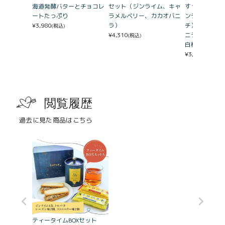
海道発酵バターとチョコレ
セット（ジンライム、キャ
すっきり2缶B
ートたっぷり
ラメルベリー、カカオバニ
ンライム・マ
¥
3,980
ラ）
チ）&個包装3
(税込)
¥
4,310
ニラ・キャラ
(税込)
白桃フランボ
¥
3,086
(税込)
閲覧履歴
過去に見た商品はこちら
ティータイムBOXセット