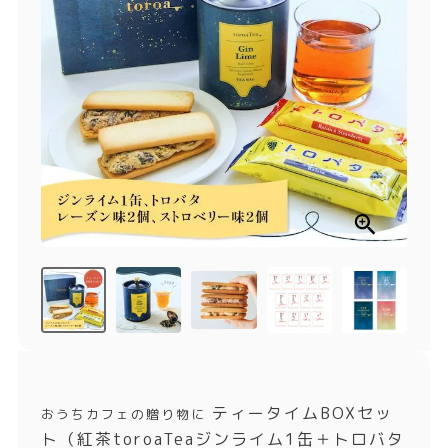
商品一覧
とろ生チーズケーキ
とろ生ガトーショコラ
濃抹茶とろ生ガトーシ
とろ生 まとめ買いお得
ョコラ
セット
とろ生シュー
お中元
クッキー缶
紅茶toroaTea
紅茶toroaTeaギフト
焼き菓子
お誕生日セット
メルマガ会員様限定
手さげ袋
toroa夏のアウトレッ
トセール
季節限定
ティータイムBOXセッ
おうちカフェの贈り物に
ト（紅茶toroaTeaジンライム1缶＋トロバタ