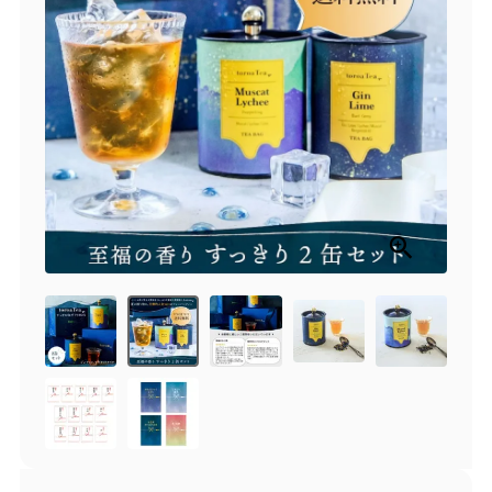
商品一覧
とろ生チーズケーキ
とろ生ガトーショコラ
濃抹茶とろ生ガトーシ
とろ生 まとめ買いお得
ョコラ
セット
とろ生シュー
お中元
クッキー缶
紅茶toroaTea
紅茶toroaTeaギフト
焼き菓子
お誕生日セット
メルマガ会員様限定
手さげ袋
toroa夏のアウトレッ
トセール
季節限定