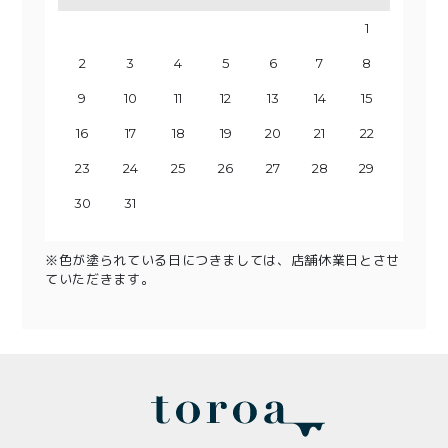
1
2
3
1
4
2
3
5
1
4
6
2
3
5
7
1
8
6
4
2
3
9
7
5
10
8
4
6
9
11
5
7
10
12
8
6
13
11
9
7
10
14
12
8
13
15
9
11
10
14
16
12
13
15
17
11
18
16
14
12
13
19
17
15
20
18
14
16
19
15
17
21
20
22
18
16
23
19
17
21
20
24
22
18
23
25
19
21
20
24
26
22
23
25
27
21
28
26
24
22
23
29
27
25
30
28
24
26
29
25
27
30
28
26
29
27
30
28
29
31
30
31
※色が塗られている日につきましては、店舗休業日とさせ
ていただきます。