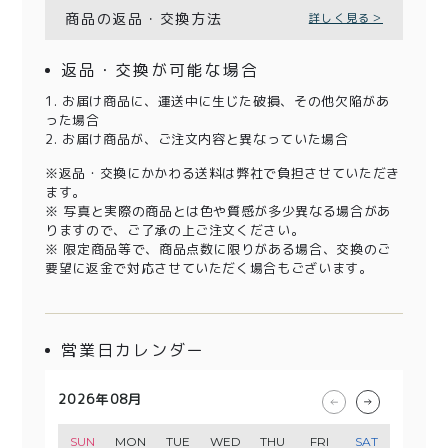
商品の返品・交換方法
詳しく見る＞
返品・交換が可能な場合
1. お届け商品に、運送中に生じた破損、その他欠陥があ
った場合
2. お届け商品が、ご注文内容と異なっていた場合
※返品・交換にかかわる送料は弊社で負担させていただき
ます。
※ 写真と実際の商品とは色や質感が多少異なる場合があ
りますので、ご了承の上ご注文ください。
※ 限定商品等で、商品点数に限りがある場合、交換のご
要望に返金で対応させていただく場合もございます。
営業日カレンダー
2026年08月
2026年09月
2026年10月
2026年11月
SUN
SUN
SUN
SUN
MON
MON
MON
MON
TUE
TUE
TUE
TUE
WED
WED
WED
WED
THU
THU
THU
THU
FRI
FRI
FRI
FRI
SAT
SAT
SAT
SAT