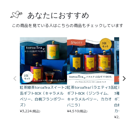
あなたにおすすめ
この商品を見ている人はこちらの商品もチェックしています
紅茶緑茶toroaTeaスイート2
紅茶toroaTeaバラエティ3缶
紅茶緑茶toroa
缶ギフトBOX（キャラメル
ギフトBOX（ジンライム、
3種すっきり
ベリー、白桃フランボワー
キャラメルベリー、カカオ
ギフトBOX（
ズ）
バニラ）
白桃フランボ
¥
3,224
¥
4,510
カットライチ
(税込)
(税込)
¥
2,920
(税込)