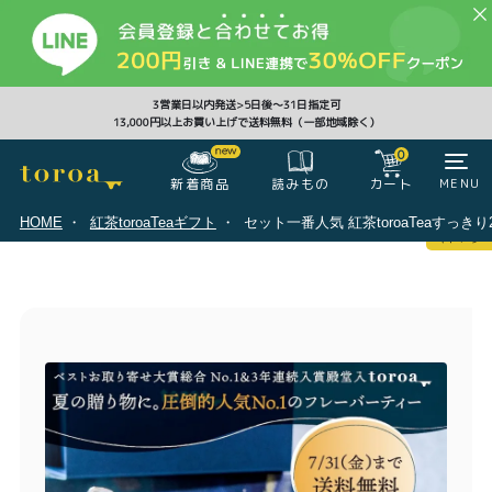
CLOSE
3営業日以内発送>5日後〜31日指定可
13,000円以上お買い上げで送料無料（一部地域除く）
0
0
新着商品
カート
MENU
読みもの
HOME
紅茶toroaTeaギフト
セット一番人気 紅茶toroaTeaすっ
マイページ
ログイン
カート
注文履歴
会員登録情報
ポイント