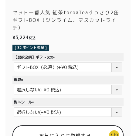
価格別
セット一番人気 紅茶toroaTeaすっきり2缶
〜¥1,999
¥2,000〜¥3,999
ギフトBOX（ジンライム、マスカットライ
チ）
¥4,000〜¥5,999
¥6,000〜
¥
3,224
税込
TOP
[
32
ポイント進呈 ]
【選択必須】ギフトBOX
商品
読みもの
(
必
メンバー特典
会社概要
須
紙袋
)
(
ご利用ガイド
お問い合わせ
必
須
熨斗シール
)
(
必
須
プライバシーポリシー
)
お気に入りに登録する