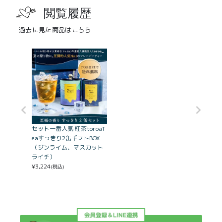
閲覧履歴
過去に見た商品はこちら
セット一番人気 紅茶toroaT
eaすっきり2缶ギフトBOX
（ジンライム、マスカット
ライチ）
¥
3,224
(税込)