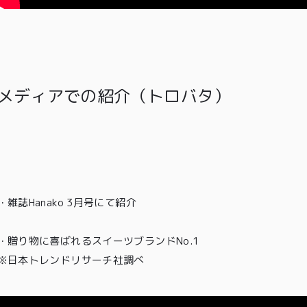
00〜
イド
メンバー
会社概要
99
特典
お問い合
00〜
わせ
メディアでの紹介（トロバタ）
・雑誌Hanako 3月号
にて紹介
・贈り物に喜ばれるスイーツブランドNo.1
※日本トレンドリサーチ社調べ