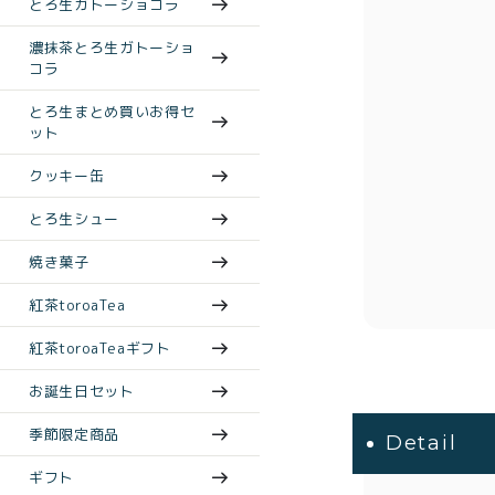
とろ生ガトーショコラ
濃抹茶とろ生ガトーショ
コラ
とろ生まとめ買いお得セ
ット
クッキー缶
とろ生シュー
焼き菓子
紅茶toroaTea
紅茶toroaTeaギフト
お誕生日セット
季節限定商品
Detail
ギフト