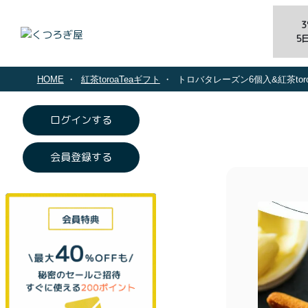
5
HOME
紅茶toroaTeaギフト
トロバタレーズン6個入&紅茶to
ログインする
会員登録する