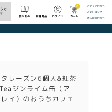
メディアの方へ
0
だちで
お問い合わせ
F
読みもの
新着商品
ログイン
カート
法人取引の方へ
CLOSE
バタレーズン6個入&紅茶
oaTeaジンライム缶（ア
グレイ）のおうちカフェ
ト