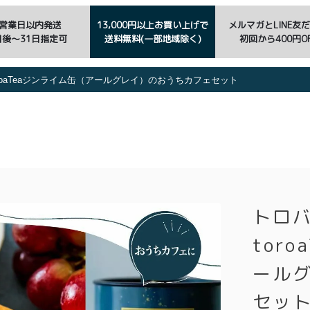
3営業日以内発送
13,000円以上お買い上げで
メルマガとLINE友
日後〜31日指定可
送料無料(一部地域除く)
初回から400円OF
roaTeaジンライム缶（アールグレイ）のおうちカフェセット
トロ
tor
ール
セッ