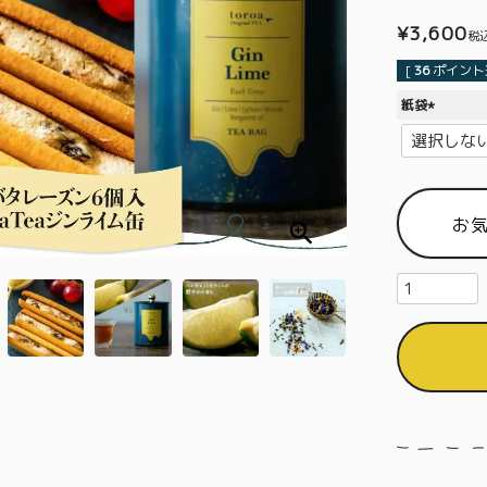
¥
3,600
税
[
36
ポイント進
紙袋
(
必
須
)
お