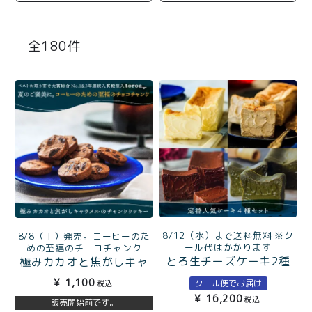
商品一覧
とろ生チーズケーキ
とろ生ガトーショコラ
180
濃抹茶とろ生ガトーシ
とろ生 まとめ買いお得
ョコラ
セット
とろ生シュー
お中元
クッキー缶
紅茶toroaTea
紅茶toroaTeaギフト
焼き菓子
お誕生日セット
メルマガ会員様限定
8/12（水）まで送料無料 ※ク
8/8（土）発売。コーヒーのた
手さげ袋
toroa夏のアウトレッ
ール代はかかります
めの至福のチョコチャンク
とろ生チーズケーキ2種
極みカカオと焦がしキャ
トセール
（チーズ・アールグレ
ラメルのチャンククッキ
季節限定
¥
1,100
クール便でお届け
税込
イ）＆とろ生ガトーショ
ー
¥
16,200
税込
販売開始前です。
コラ2種（ガトー・抹茶ガ