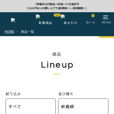
3営業日以内発送>5日後〜31日指定可
13,000円以上お買い上げで送料無料（一部地域除く）
CLOSE
0
カート
MENU
新着商品
読みもの
HOME
商品一覧
マイページ
0
商品
ログイン
カート
Lineup
注文履歴
会員登録情報
ポイント
絞り込み
並び替え