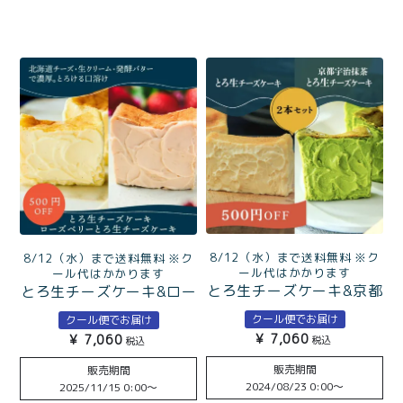
8/12（水）まで送料無料 ※ク
8/12（水）まで送料無料 ※ク
ール代はかかります
ール代はかかります
とろ生チーズケーキ&京都
とろ生チーズケーキ&ロー
宇治抹茶とろ生チーズケ
ズベリーとろ生チーズケ
クール便でお届け
クール便でお届け
ーキ
ーキ
¥
7,060
¥
7,060
税込
税込
販売期間
販売期間
2024/08/23 0:00
〜
2025/11/15 0:00
〜