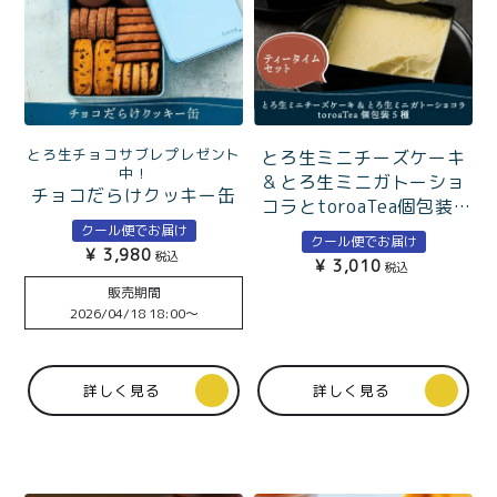
とろ生チョコサブレプレゼント
とろ生ミニチーズケーキ
中！
＆とろ生ミニガトーショ
チョコだらけクッキー缶
コラとtoroaTea個包装5
北海道発酵バターとチョ
種のティータイムセット
クール便でお届け
コレートたっぷり
クール便でお届け
¥
3,980
税込
¥
3,010
税込
販売期間
2026/04/18 18:00
〜
詳しく見る
詳しく見る