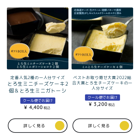
ベストお取り寄せ大賞2022総
定番人気2種の一人分サイズ
合大賞とろ生チーズケーキの一
とろ生ミニチーズケーキ2
人分サイズ
個＆とろ生ミニガトーシ
とろ生ミニチーズケーキ4
ョコラ2個セットギフト
クール便でお届け
個ギフトBOX入
クール便でお届け
BOX入
¥
3,200
税込
¥
4,400
税込
詳しく見る
詳しく見る