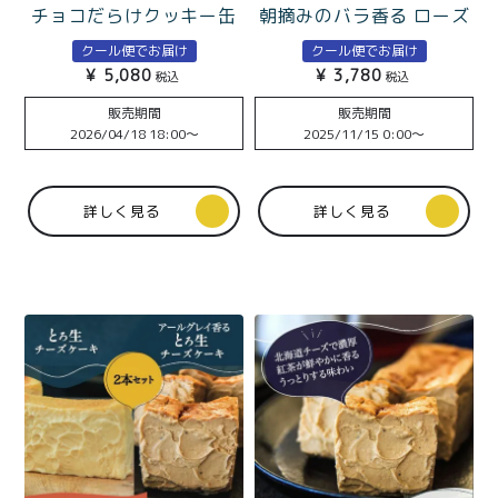
特定商取引法に基づく表記
チョコだらけクッキー缶
朝摘みのバラ香る ローズ
とtoroaTea個包装5種の
ベリーとろ生チーズケー
クール便でお届け
クール便でお届け
ティータイムセット 北海
キ
¥
5,080
¥
3,780
税込
税込
道発酵バターとチョコレ
ートたっぷり
販売期間
販売期間
2026/04/18 18:00
〜
2025/11/15 0:00
〜
詳しく見る
詳しく見る