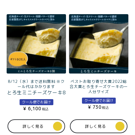
ベストお取り寄せ大賞2022総
8/12（水）まで送料無料 ※ク
合大賞とろ生チーズケーキの一
ール代はかかります
人分サイズ
とろ生ミニチーズケーキ8
とろ生ミニチーズケーキ
個ギフトBOX入 ベストお
クール便でお届け
クール便でお届け
取り寄せ大賞2022総合大
¥
730
税込
¥
6,100
税込
賞とろ生チーズケーキの
一人分サイズ
詳しく見る
詳しく見る