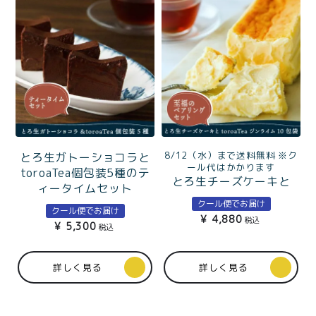
8/12（水）まで送料無料 ※ク
とろ生ガトーショコラと
ール代はかかります
toroaTea個包装5種のテ
とろ生チーズケーキと
ィータイムセット
toroaTea個包装5種のテ
クール便でお届け
クール便でお届け
ィータイムセット
¥
4,880
税込
¥
5,300
税込
詳しく見る
詳しく見る