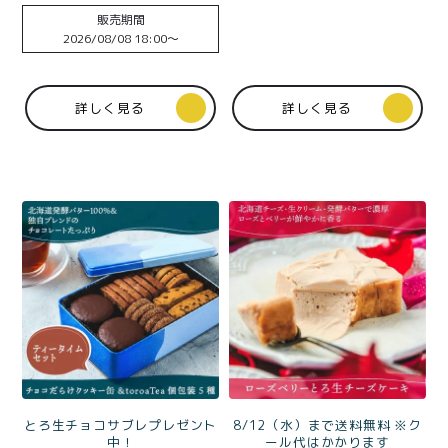
価格別
トー）ギフトBOX入
販売期間
2026/08/08 18:00
〜
〜¥1,999
¥2,000〜¥3,999
¥4,000〜¥5,999
¥6,000〜
詳しく見る
詳しく見る
TOP
商品
読みもの
メンバー特典
会社概要
ご利用ガイド
お問い合わせ
プライバシーポリシー
とろ生チョコサブレプレゼント
8/12（水）まで送料無料 ※ク
中！
ール代はかかります