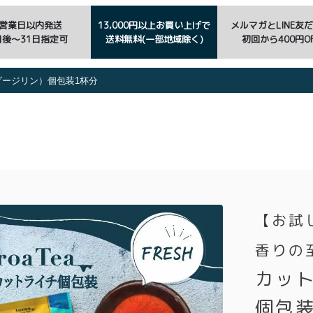
3営業日以内発送
13,000円以上お買い上げで
メルマガとLINE友
日後〜31日指定可
送料無料(一部地域除く)
初回から400円OF
（ダージリン）個包装1杯分
【お試
香りの
カッ
個包装