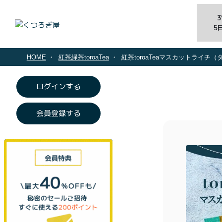
5
HOME
紅茶緑茶toroaTea
紅茶toroaTeaマスカットライチ
ログインする
会員登録する