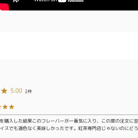
00〜
イド
メンバー
会社概要
99
特典
お問い合
00〜
わせ
5.00
2
を購入した結果このフレーバーが一番気に入り、この度の注文に至
イスでも遜色なく美味しかったです。紅茶専門店じゃないのにど