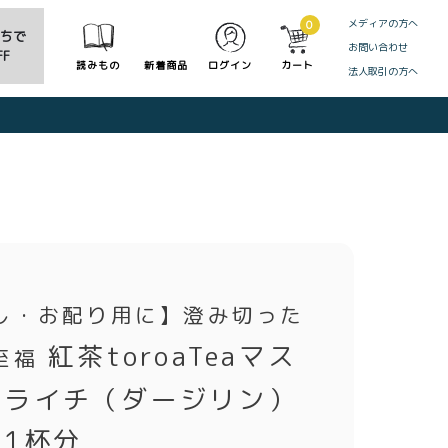
メディアの方へ
0
だちで
お問い合わせ
F
読みもの
新着商品
ログイン
カート
法人取引の方へ
CLOSE
し・お配り用に】澄み切った
紅茶toroaTeaマス
至福
トライチ（ダージリン）
1杯分