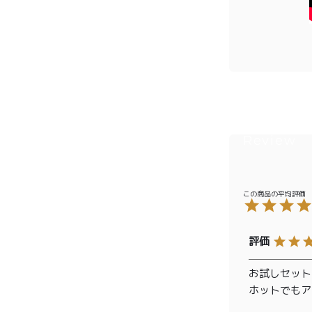
¥2,0
紅茶
¥3,9
toroaTea
¥6,0
焼き菓子
メルマガ
会員様限
定
toroa夏
のアウト
レットセ
ール
お試しセット
ホットでもア