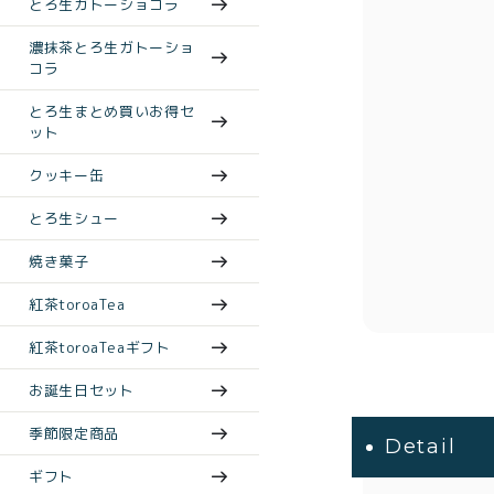
とろ生ガトーショコラ
濃抹茶とろ生ガトーショ
コラ
とろ生まとめ買いお得セ
ット
クッキー缶
とろ生シュー
焼き菓子
紅茶toroaTea
紅茶toroaTeaギフト
お誕生日セット
季節限定商品
Detail
ギフト