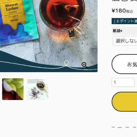
¥
180
税込
[
2
ポイント進
紙袋
(
必
須
)
お