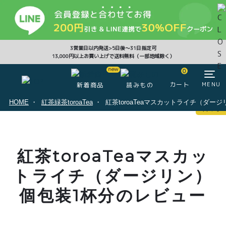
CLOSE
3営業日以内発送>5日後〜31日指定可
13,000円以上お買い上げで送料無料（一部地域除く）
0
0
カート
MENU
新着商品
読みもの
HOME
紅茶緑茶toroaTea
紅茶toroaTeaマスカットライチ（ダー
マイページ
ログイン
カート
紅茶toroaTeaマスカッ
注文履歴
会員登録情報
ポイント
トライチ（ダージリン）
個包装1杯分のレビュー