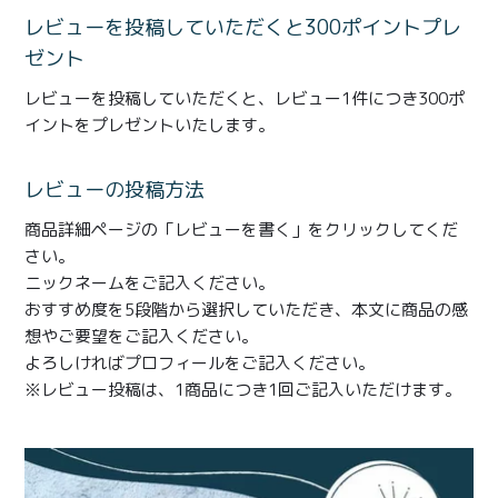
商品一覧
レビューを投稿していただくと300ポイントプレ
とろ生チーズケーキ
とろ生ガトーショコラ
ゼント
レビューを投稿していただくと、レビュー1件につき300ポ
濃抹茶とろ生ガトーシ
とろ生 まとめ買いお得
イントをプレゼントいたします。
ョコラ
セット
レビューの投稿方法
とろ生シュー
お中元
商品詳細ページの「レビューを書く」をクリックしてくだ
クッキー缶
紅茶toroaTea
さい。
ニックネームをご記入ください。
紅茶toroaTeaギフト
焼き菓子
おすすめ度を5段階から選択していただき、本文に商品の感
想やご要望をご記入ください。
お誕生日セット
メルマガ会員様限定
よろしければプロフィールをご記入ください。
※レビュー投稿は、1商品につき1回ご記入いただけます。
手さげ袋
toroa夏のアウトレッ
トセール
季節限定