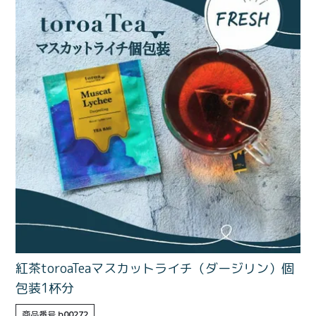
価格別
〜¥1,999
¥2,000〜¥3,999
¥4,000〜¥5,999
¥6,000〜
TOP
商品
読みもの
メンバー特典
会社概要
ご利用ガイド
お問い合わせ
紅茶toroaTeaマスカットライチ（ダージリン）個
包装1杯分
プライバシーポリシー
商品番号
b00272