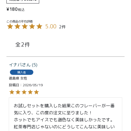
特定商取引法に基づく表記
¥
180
税込
5.00
2
2
イナバ
5
購入者
徳島県
女性
投稿日
2026/05/19
お試しセットを購入した結果このフレーバーが一番
気に入り、この度の注文に至りました！

ホットでもアイスでも遜色なく美味しかったです。
紅茶専門店じゃないのにどうしてこんなに美味しい