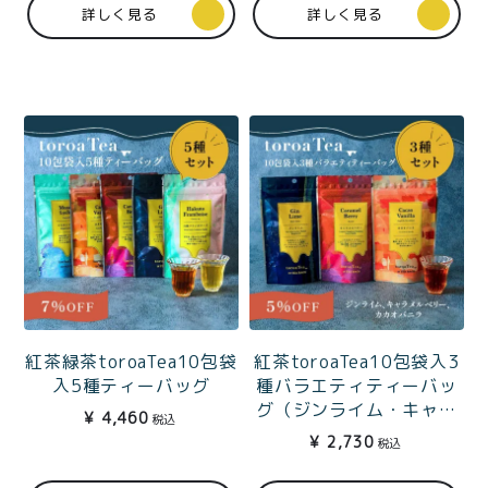
詳しく見る
詳しく見る
紅茶緑茶toroaTea10包袋
紅茶toroaTea10包袋入3
入5種ティーバッグ
種バラエティティーバッ
グ（ジンライム・キャラ
¥
4,460
税込
メルベリー・カカオバニ
¥
2,730
税込
ラ）