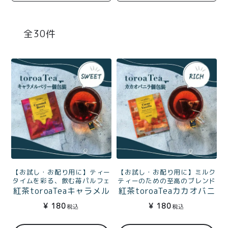
商品一覧
とろ生チーズケーキ
とろ生ガトーショコラ
30
濃抹茶とろ生ガトーシ
とろ生 まとめ買いお得
ョコラ
セット
とろ生シュー
お中元
クッキー缶
紅茶toroaTea
紅茶toroaTeaギフト
焼き菓子
お誕生日セット
メルマガ会員様限定
【お試し・お配り用に】ティー
【お試し・お配り用に】ミルク
手さげ袋
toroa夏のアウトレッ
タイムを彩る、飲む苺パルフェ
ティーのための至高のブレンド
紅茶toroaTeaキャラメル
紅茶toroaTeaカカオバニ
トセール
ベリー（アッサム）個包
ラ（イングリッシュ・ブ
季節限定
¥
180
¥
180
税込
税込
装1杯分
レックファースト）個包
装1杯分