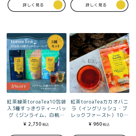
詳しく見る
詳しく見る
紅茶緑茶toroaTea10包袋
紅茶toroaTeaカカオバニ
入3種すっきりティーバッ
ラ（イングリッシュ・ブ
グ（ジンライム、白桃フ
レックファースト）10包
ランボワーズ、マスカッ
袋入 ミルクティーのため
¥
2,730
¥
960
税込
税込
トライチ）
の至高のブレンド