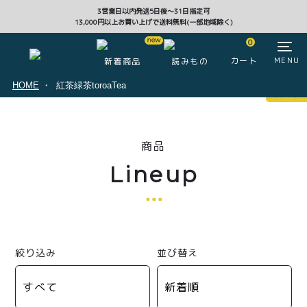
3営業日以内発送5日後〜31日指定可
13,000円以上お買い上げで送料無料(一部地域除く)
CLOSE
0
カート
MENU
新着商品
読みもの
HOME
紅茶緑茶toroaTea
マイページ
0
商品
ログイン
カート
Lineup
注文履歴
会員登録情報
ポイント
絞り込み
並び替え