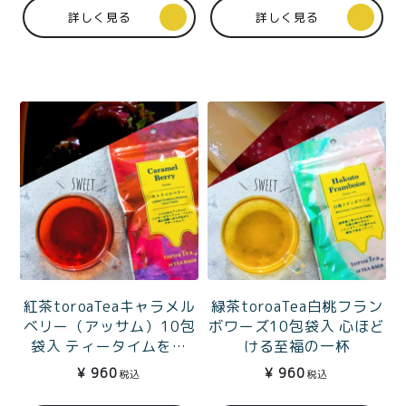
詳しく見る
詳しく見る
紅茶toroaTeaキャラメル
緑茶toroaTea白桃フラン
ベリー（アッサム）10包
ボワーズ10包袋入 心ほど
袋入 ティータイムを彩
ける至福の一杯
る、飲む苺パルフェ
¥
960
¥
960
税込
税込