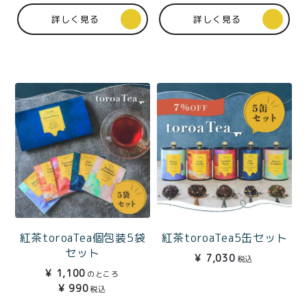
詳しく見る
詳しく見る
紅茶toroaTea個包装5袋
紅茶toroaTea5缶セット
セット
¥
7,030
税込
¥
1,100
のところ
¥
990
税込