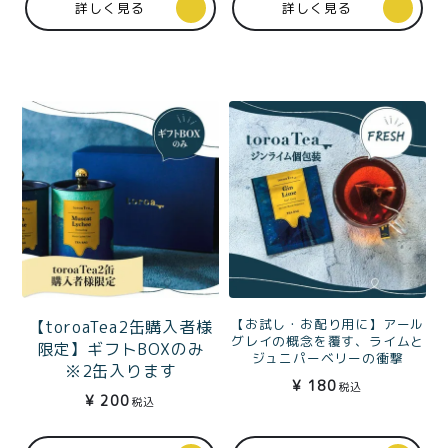
詳しく見る
詳しく見る
プライバシーポリシー
特定商取引法に基づく表記
【お試し・お配り用に】アール
【toroaTea2缶購入者様
グレイの概念を覆す、ライムと
限定】ギフトBOXのみ
ジュニパーベリーの衝撃
※2缶入ります
紅茶toroaTeaジンライム
¥
180
税込
（アールグレイ）個包装1
¥
200
税込
杯分