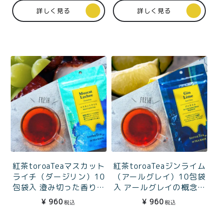
詳しく見る
詳しく見る
紅茶toroaTeaマスカット
紅茶toroaTeaジンライム
ライチ（ダージリン）10
（アールグレイ）10包袋
包袋入 澄み切った香りの
入 アールグレイの概念を
至福
覆す、ライムとジュニパ
¥
960
¥
960
税込
税込
ーベリーの衝撃