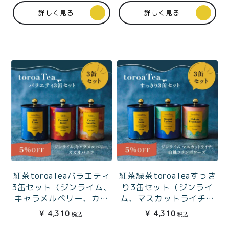
詳しく見る
詳しく見る
紅茶toroaTeaバラエティ
紅茶緑茶toroaTeaすっき
3缶セット（ジンライム、
り3缶セット（ジンライ
キャラメルベリー、カカ
ム、マスカットライチ、
オバニラ）
白桃フランボワーズ）
¥
4,310
¥
4,310
税込
税込