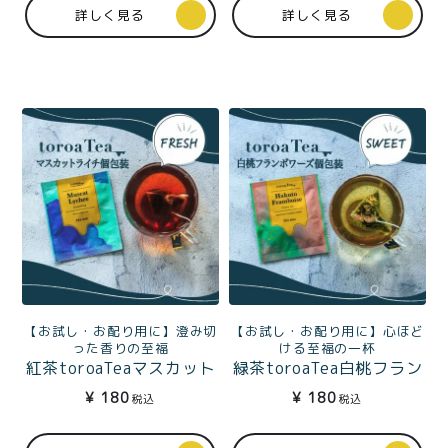
価格別
詳しく見る
詳しく見る
〜¥1,999
¥2,000〜¥3,999
¥4,000〜¥5,999
¥6,000〜
TOP
商品
読みもの
特集記事
会社概要
メンバー特典
お問い合わせ
【お試し・お配り用に】澄み切
【お試し・お配り用に】心ほど
ご利用ガイド
った香りの至福
ける至福の一杯
紅茶toroaTeaマスカット
緑茶toroaTea白桃フラン
ライチ（ダージリン）個
ボワーズ個包装1杯分
¥
180
¥
180
税込
税込
包装1杯分