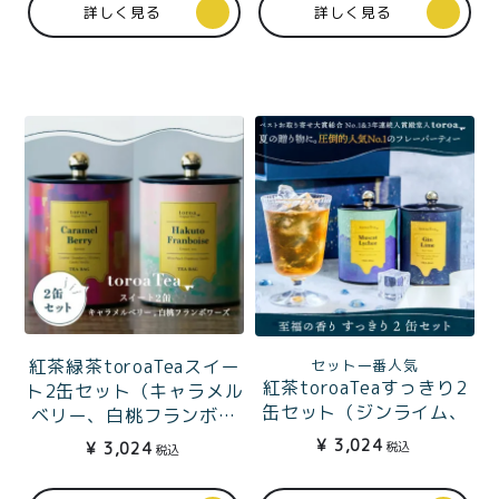
詳しく見る
詳しく見る
紅茶緑茶toroaTeaスイー
セット一番人気
紅茶toroaTeaすっきり2
ト2缶セット（キャラメル
缶セット（ジンライム、
ベリー、白桃フランボワ
マスカットライチ）
ーズ）
¥
3,024
税込
¥
3,024
税込