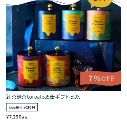
価格別
〜¥1,999
¥2,000〜¥3,999
¥4,000〜¥5,999
¥6,000〜
TOP
商品
読みもの
メンバー特典
会社概要
ご利用ガイド
お問い合わせ
紅茶緑茶toroaTea5缶ギフトBOX
商品番号
a02014
プライバシーポリシー
¥
7,230
税込