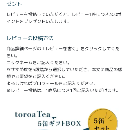
商品一覧
ゼント
レビューを投稿していただくと、レビュー1件につき300ポ
とろ生チーズケーキ
とろ生ガトーショコラ
イントをプレゼントいたします。
濃抹茶とろ生ガトーシ
とろ生 まとめ買いお得
ョコラ
セット
レビューの投稿方法
商品詳細ページの「レビューを書く」をクリックしてくだ
とろ生シュー
お中元
さい。
クッキー缶
紅茶toroaTea
ニックネームをご記入ください。
おすすめ度を5段階から選択していただき、本文に商品の感
紅茶toroaTeaギフト
焼き菓子
想やご要望をご記入ください。
よろしければプロフィールをご記入ください。
お誕生日セット
メルマガ会員様限定
※レビュー投稿は、1商品につき1回ご記入いただけます。
手さげ袋
toroa夏のアウトレッ
トセール
季節限定