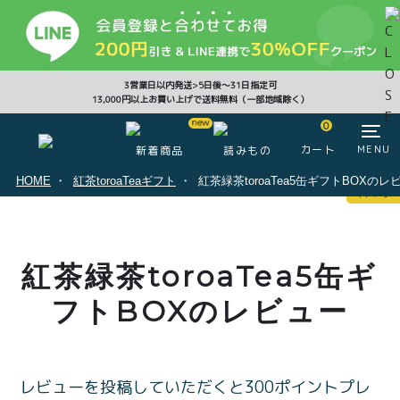
CLOSE
3営業日以内発送>5日後〜31日指定可
13,000円以上お買い上げで送料無料（一部地域除く）
0
0
カート
MENU
新着商品
読みもの
HOME
紅茶toroaTeaギフト
紅茶緑茶toroaTea5缶ギフトBOXのレ
マイページ
ログイン
カート
紅茶緑茶toroaTea5缶ギ
注文履歴
会員登録情報
ポイント
フトBOXのレビュー
レビューを投稿していただくと300ポイントプレ