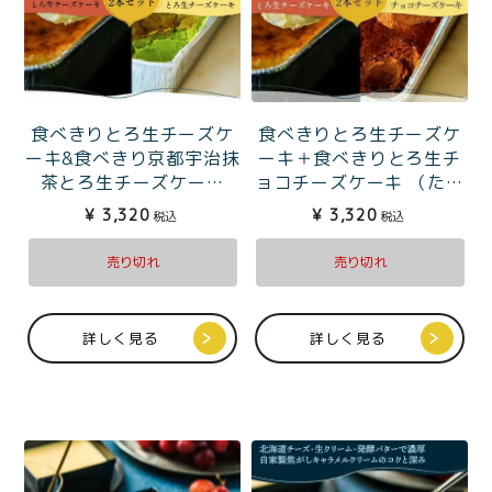
食べきりとろ生チーズケ
食べきりとろ生チーズケ
ーキ＋食べきりとろ生チ
ーキ&食べきり京都宇治抹
ョコチーズケーキ （たっ
茶とろ生チーズケーキ
ぷり1〜2人分）
（たっぷり1〜2人分）
¥
3,320
¥
3,320
税込
税込
売り切れ
売り切れ
詳しく見る
詳しく見る