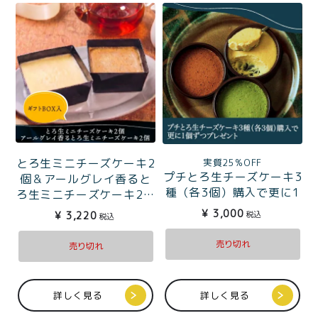
とろ生ミニチーズケーキ2
実質25%OFF
プチとろ生チーズケーキ3
個＆アールグレイ香ると
種（各3個）購入で更に1
ろ生ミニチーズケーキ2個
個ずつプレゼント
セットギフトBOX入
¥
3,000
税込
¥
3,220
税込
売り切れ
売り切れ
詳しく見る
詳しく見る