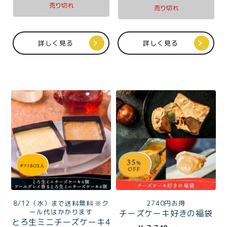
ラン）ギフトBOX入
売り切れ
売り切れ
詳しく見る
詳しく見る
8/12（水）まで送料無料 ※ク
2740円お得
ール代はかかります
チーズケーキ好きの福袋
とろ生ミニチーズケーキ4