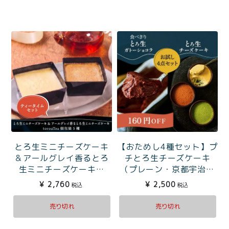
とろ生ミニチーズケーキ
【おためし4種セット】プ
＆アールグレイ香るとろ
チとろ生チーズケーキ
生ミニチーズケーキと
（プレーン・京都宇治抹
toroaTea個包装5種のテ
茶・4種チョコ）と食べき
¥
2,760
¥
2,500
税込
税込
ィータイムセット
りとろ生ガトーショコラ
売り切れ
売り切れ