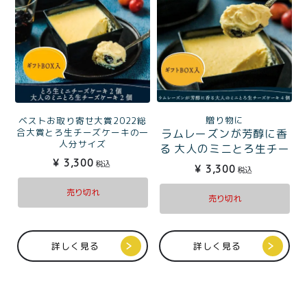
贈り物に
ベストお取り寄せ大賞2022総
合大賞とろ生チーズケーキの一
ラムレーズンが芳醇に香
人分サイズ
る 大人のミニとろ生チー
とろ生ミニチーズケーキ2
¥
3,300
ズケーキ4個ギフトBOX入
税込
¥
3,300
税込
個＆ラムレーズンが芳醇
に香る 大人のミニとろ生
売り切れ
売り切れ
チーズケーキ2個ギフト
BOX入
詳しく見る
詳しく見る