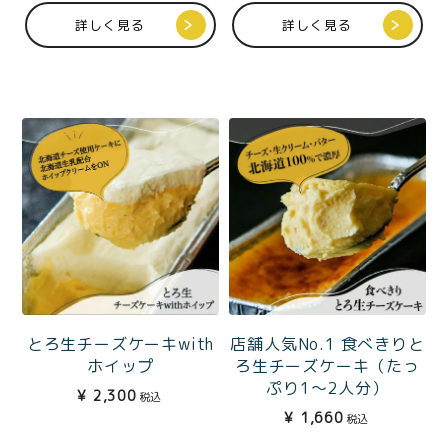
価格別
詳しく見る
詳しく見る
〜¥1,999
¥2,000〜¥3,999
¥4,000〜¥5,999
¥6,000〜
TOP
商品
読みもの
特集記事
会社概要
メンバー特典
お問い合わせ
ご利用ガイド
店舗人気No.1 食べきりと
とろ生チーズケーキwith
ろ生チーズケーキ（たっ
ホイップ
ぷり1〜2人分）
¥
2,300
税込
¥
1,660
税込