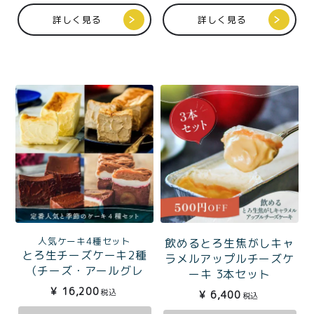
プライバシーポリシー
詳しく見る
詳しく見る
特定商取引法に基づく表記
人気ケーキ4種セット
飲めるとろ生焦がしキャ
とろ生チーズケーキ2種
ラメルアップルチーズケ
（チーズ・アールグレ
ーキ 3本セット
イ）ととろ生ガトーショ
¥
16,200
税込
¥
6,400
税込
コラ2種（ガトー・モンブ