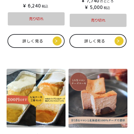
¥
7,740
のところ
個＆アールグレイ香ると
¥
6,240
税込
¥
5,000
税込
ろ生ミニチーズケーキ4個
セットギフトBOX入
売り切れ
売り切れ
詳しく見る
詳しく見る