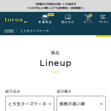
3営業日以内発送5日後〜31日指定可
13,000円以上お買い上げで送料無料(一部地域除く)
CLOSE
0
新着商品
カート
MENU
読みもの
HOME
とろ生チーズケーキ
マイページ
0
商品
ログイン
カート
Lineup
注文履歴
会員登録情報
ポイント
絞り込み
並び替え