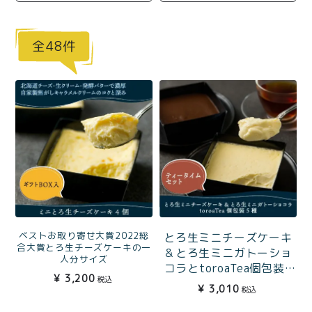
商品一覧
とろ生チーズケーキ
とろ生ガトーショコラ
48
濃抹茶とろ生ガトーシ
とろ生 まとめ買いお得
ョコラ
セット
とろ生シュー
お中元
クッキー缶
紅茶toroaTea
紅茶toroaTeaギフト
焼き菓子
お誕生日セット
メルマガ会員様限定
ベストお取り寄せ大賞2022総
とろ生ミニチーズケーキ
手さげ袋
toroa夏のアウトレッ
合大賞とろ生チーズケーキの一
＆とろ生ミニガトーショ
人分サイズ
トセール
コラとtoroaTea個包装5
とろ生ミニチーズケーキ4
季節限定
¥
3,200
税込
種のティータイムセット
個ギフトBOX入
¥
3,010
税込