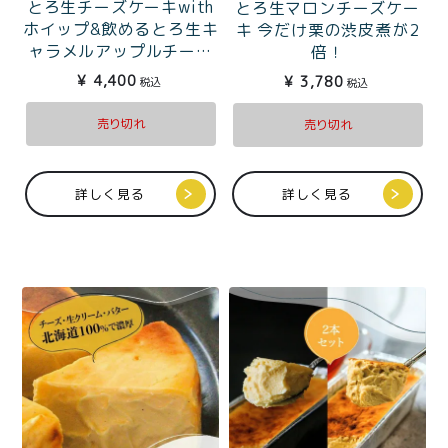
とろ生チーズケーキwith
とろ生マロンチーズケー
ホイップ&飲めるとろ生キ
キ 今だけ栗の渋皮煮が2
ャラメルアップルチーズ
倍！
ケーキ
¥
4,400
¥
3,780
税込
税込
売り切れ
売り切れ
詳しく見る
詳しく見る