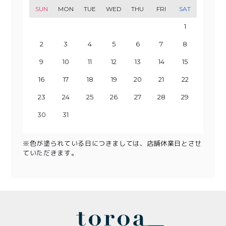
SUN
SUN
SUN
SUN
MON
MON
MON
MON
TUE
TUE
TUE
TUE
WED
WED
WED
WED
THU
THU
THU
THU
FRI
FRI
FRI
FRI
SAT
SAT
SAT
SAT
1
2
3
1
4
2
3
5
1
4
6
2
3
5
7
1
8
6
4
2
3
9
7
5
10
8
4
6
9
11
5
7
10
12
8
6
13
11
9
7
10
14
12
8
13
15
9
11
10
14
16
12
13
15
17
11
18
16
14
12
13
19
17
15
20
18
14
16
19
15
17
21
20
22
18
16
23
19
17
21
20
24
22
18
23
25
19
21
20
24
26
22
23
25
27
21
28
26
24
22
23
29
27
25
30
28
24
26
29
25
27
30
28
26
29
27
30
28
29
31
30
31
※色が塗られている日につきましては、店舗休業日とさせ
ていただきます。