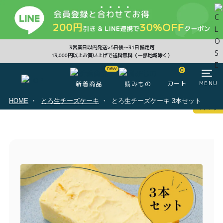
CLOSE
3営業日以内発送>5日後〜31日指定可
13,000円以上お買い上げで送料無料（一部地域除く）
0
0
カート
MENU
新着商品
読みもの
HOME
とろ生チーズケーキ
とろ生チーズケーキ 3本セット
マイページ
ログイン
カート
注文履歴
会員登録情報
ポイント