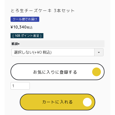
価格別
とろ生チーズケーキ 3本セット
〜¥1,999
¥2,000〜¥3,999
クール便でお届け
¥4,000〜¥5,999
¥6,000〜
¥
10,340
税込
[
103
ポイント進呈 ]
TOP
紙袋
(
商品
読みもの
必
須
メンバー特典
会社概要
)
お気に入りに登録する
ご利用ガイド
お問い合わせ
カートに入れる
プライバシーポリシー