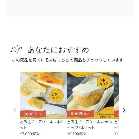
あなたにおすすめ
この商品を見ている人はこちらの商品もチェックしています
とろ生チーズケーキ 2本セ
とろ生チーズケーキwithホ
とろ生チーズケ
ット
イップ3本セット
イップ2本セッ
¥
7,060
¥
6,400
¥
4,400
(税込)
(税込)
(税込)