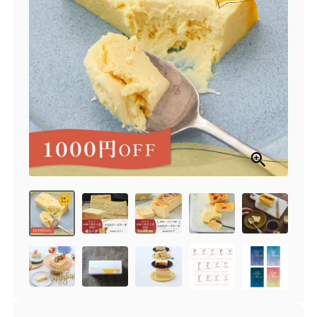
商品一覧
とろ生チーズケーキ
とろ生ガトーショコラ
濃抹茶とろ生ガトーシ
とろ生 まとめ買いお得
ョコラ
セット
とろ生シュー
お中元
クッキー缶
紅茶toroaTea
紅茶toroaTeaギフト
焼き菓子
お誕生日セット
メルマガ会員様限定
手さげ袋
toroa夏のアウトレッ
トセール
季節限定