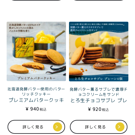
北海道発酵バター使用のバター
発酵バター薫るサブレで濃厚チ
リッチクッキー
ョコクリームをサンド
プレミアムバタークッキ
とろ生チョコサブレ プレ
ー5枚入
ーン4個入
¥
940
¥
920
税込
税込
詳しく見る
詳しく見る