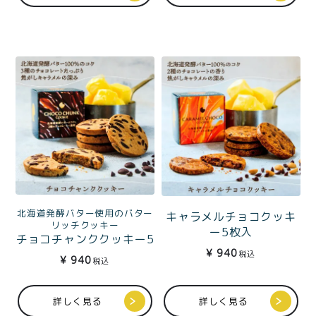
北海道発酵バター使用のバター
キャラメルチョコクッキ
リッチクッキー
ー5枚入
チョコチャンククッキー5
¥
940
枚入
税込
¥
940
税込
詳しく見る
詳しく見る