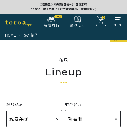
3営業日以内発送5日後〜31日指定可
13,000円以上お買い上げで送料無料(一部地域除く)
CLOSE
0
新着商品
カート
MENU
読みもの
HOME
焼き菓子
マイページ
0
商品
ログイン
カート
Lineup
注文履歴
会員登録情報
ポイント
絞り込み
並び替え