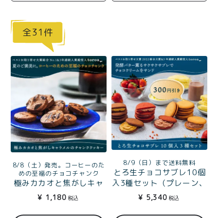
商品一覧
とろ生チーズケーキ
とろ生ガトーショコラ
31
濃抹茶とろ生ガトーシ
とろ生 まとめ買いお得
ョコラ
セット
とろ生シュー
お中元
クッキー缶
紅茶toroaTea
紅茶toroaTeaギフト
焼き菓子
お誕生日セット
メルマガ会員様限定
8/9（日）まで送料無料
8/8（土）発売。コーヒーのた
とろ生チョコサブレ10個
手さげ袋
toroa夏のアウトレッ
めの至福のチョコチャンク
入3種セット（プレーン、
極みカカオと焦がしキャ
トセール
ストロベリー、プレミア
ラメルのチャンククッキ
季節限定
¥
5,340
¥
1,180
税込
税込
ムココア）
ー