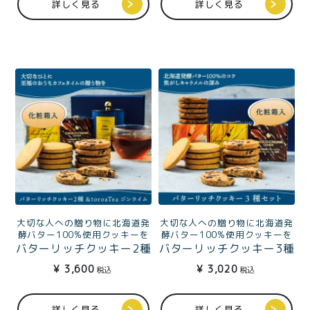
ット
詳しく見る
詳しく見る
プライバシーポリシー
特定商取引法に基づく表記
大切な人への贈り物に北海道発
大切な人への贈り物に北海道発
酵バター100%使用クッキーを
酵バター100%使用クッキーを
バターリッチクッキー2種
バターリッチクッキー3種
（プレミアムバター、チ
（プレミアムバター、チ
¥
3,600
¥
3,020
税込
税込
ョコチャンク）
ョコチャンク、キャラメ
&toroaTeaジンライム缶
ルチョコ）ギフトBOX入
ギフトBOX入
詳しく見る
詳しく見る