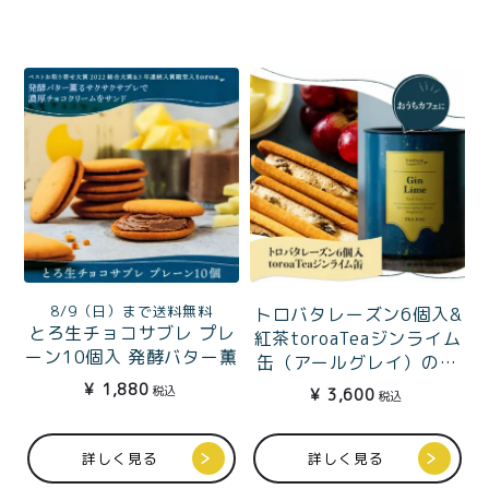
8/9（日）まで送料無料
トロバタレーズン6個入&
とろ生チョコサブレ プレ
紅茶toroaTeaジンライム
ーン10個入 発酵バター薫
缶（アールグレイ）のお
るサブレで濃厚チョコク
うちカフェセット
¥
1,880
税込
¥
3,600
税込
リームをサンド
詳しく見る
詳しく見る