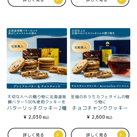
至福のおうちカフェタイムの贈
大切な人への贈り物に北海道発
り物に
酵バター100%使用クッキーを
チョコチャンククッキー
バターリッチクッキー2種
&toroaTeaジンライム缶
（プレミアムバター、チ
¥
2,600
¥
2,030
税込
税込
ギフトBOX入
ョコチャンク）ギフト
BOX入
詳しく見る
詳しく見る