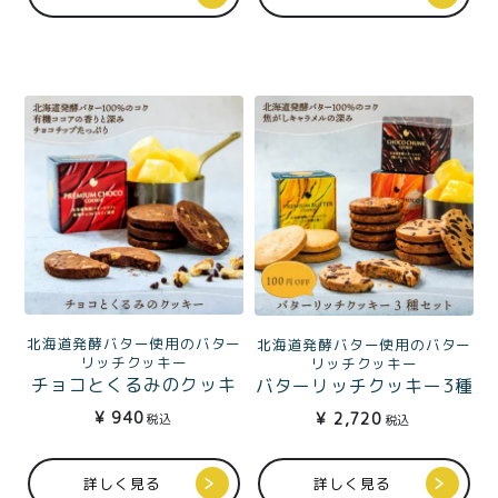
北海道発酵バター使用のバター
北海道発酵バター使用のバター
リッチクッキー
リッチクッキー
チョコとくるみのクッキ
バターリッチクッキー3種
ー5枚入
（プレミアムバター、チ
¥
940
¥
2,720
税込
税込
ョコチャンク、キャラメ
ルチョコ）各5枚入
詳しく見る
詳しく見る