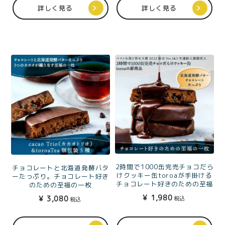
価格別
詳しく見る
詳しく見る
〜¥1,999
¥2,000〜¥3,999
¥4,000〜¥5,999
¥6,000〜
TOP
商品
読みもの
特集記事
会社概要
メンバー特典
お問い合わせ
2時間で1000缶完売チョコだら
チョコレートと北海道発酵バタ
ご利用ガイド
けクッキー缶toroaが手掛ける
ーたっぷり。チョコレート好き
チョコレート好きのための至福
のための至福の一枚
の一枚
cacaoTrio（カカオトリ
¥
1,980
¥
3,080
税込
税込
cacaoTrio（カカオトリ
オ）4個入とtoroaTea個
オ）4個入
包装5種のティータイムセ