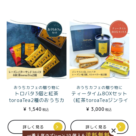
おうちカフェの贈り物に
おうちカフェの贈り物に
トロバタ3個と紅茶
ティータイムBOXセット
toroaTea2種のおうちカ
（紅茶toroaTeaジンライ
フェセット
ム1缶＋トロバタ レーズ
¥
1,540
¥
3,000
税込
税込
ン味2個、ストロベリー味
2個）
詳しく見る
詳しく見る