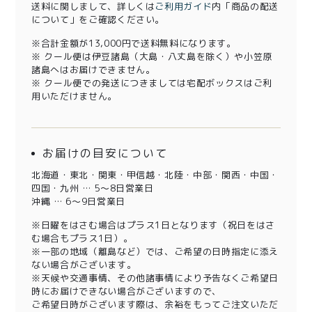
送料に関しまして、詳しくは
ご利用ガイド
内「商品の配送
について」をご確認ください。
※合計金額が13,000円で送料無料になります。
※ クール便は伊豆諸島（大島・八丈島を除く）や小笠原
諸島へはお届けできません。
※ クール便での発送につきましては宅配ボックスはご利
用いただけません。
お届けの目安について
北海道・東北・関東・甲信越・北陸・中部・関西・中国・
四国・九州 … 5～8日営業日
沖縄 … 6～9日営業日
※日曜をはさむ場合はプラス1日となります（祝日をはさ
む場合もプラス1日）。
※一部の地域（離島など）では、ご希望の日時指定に添え
ない場合がございます。
※天候や交通事情、その他諸事情により予告なくご希望日
時にお届けできない場合がございますので、
ご希望日時がございます際は、余裕をもってご注文いただ