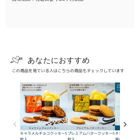
あなたにおすすめ
この商品を見ている人はこちらの商品もチェックしています
プレミアムバタークッキー5
チョコだらけク
キャラメルチョコクッキー5
枚入
海道発酵バタ
枚入