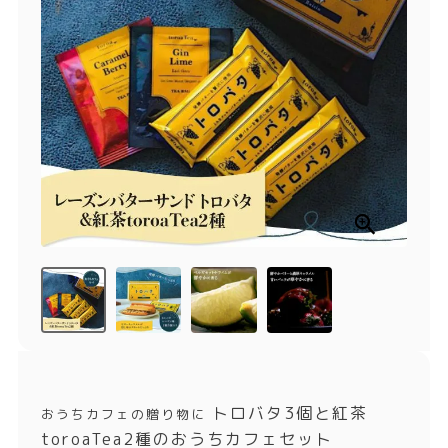
商品一覧
とろ生チーズケーキ
とろ生ガトーショコラ
濃抹茶とろ生ガトーシ
とろ生 まとめ買いお得
ョコラ
セット
とろ生シュー
お中元
クッキー缶
紅茶toroaTea
紅茶toroaTeaギフト
焼き菓子
お誕生日セット
メルマガ会員様限定
手さげ袋
toroa夏のアウトレッ
トセール
季節限定
トロバタ3個と紅茶
おうちカフェの贈り物に
toroaTea2種のおうちカフェセット