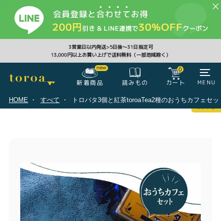
CLOSE
3営業日以内発送>5日後〜31日指定可
13,000円以上お買い上げで送料無料（一部地域除く）
0
0
新着商品
カート
MENU
読みもの
HOME
すべて
トロバタ3個と紅茶toroaTea2種のおうちカフェセッ
マイページ
ログイン
カート
注文履歴
会員登録情報
ポイント