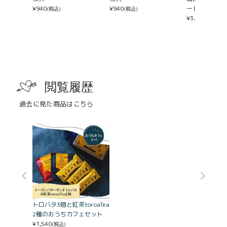
¥
940
ートたっぷり
¥
940
(税込)
(税込)
¥
3,980
(税込)
閲覧履歴
過去に見た商品はこちら
トロバタ3個と紅茶toroaTea
2種のおうちカフェセット
¥
1,540
(税込)