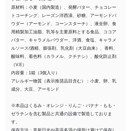
原材料：小麦（国内製造）、発酵バター、チョコレー
トコーチング、レーズン洋西漬、砂糖、アーモンドパ
ウダー（アーモンド、コーンスターチ）、液全卵、食
用精製加工油脂、乳等を主要原料とする食品、ココア
バター、キャラメルパウダー、洋酒、食塩、キャラメ
ルソース/酒精、膨張剤、乳化剤（大豆由来）、香料、
酸味料、着色料（カラメル、クチナシ）、酸化防止剤
（V.E）
内容量：1箱（3個入り）
アレルギー物質（表示推奨品目含む）：小麦、卵、乳
成分、大豆、アーモンド
※本品はくるみ・オレンジ・りんご・バナナ・もも・
ゼラチンを含む製品と共通の設備で製造しておりま
す。
保存方法：直射日光や高温多湿の場所は避けて保存し