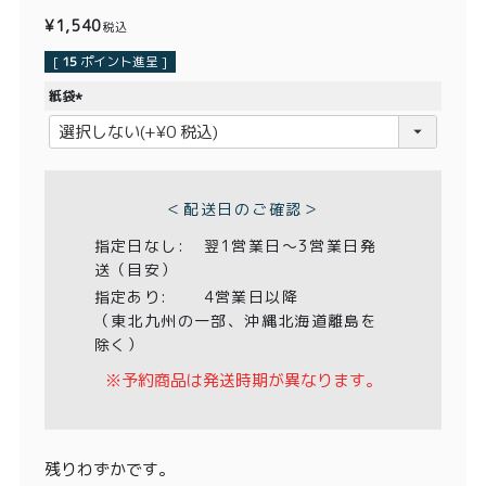
価格別
¥
1,540
税込
〜¥1,999
¥2,000〜¥3,999
[
15
ポイント進呈 ]
紙袋
¥4,000〜¥5,999
¥6,000〜
(
必
須
TOP
)
＜配送日のご確認＞
商品
読みもの
指定日なし:
翌1営業日〜3営業日発
送（目安）
メンバー特典
会社概要
指定あり:
4営業日以降
ご利用ガイド
お問い合わせ
（東北九州の一部、沖縄北海道離島を
除く）
※予約商品は発送時期が異なります。
プライバシーポリシー
残りわずかです。