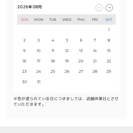
2026年08月
2026年09月
2026年10月
2026年11月
SUN
SUN
SUN
SUN
MON
MON
MON
MON
TUE
TUE
TUE
TUE
WED
WED
WED
WED
THU
THU
THU
THU
FRI
FRI
FRI
FRI
SAT
SAT
SAT
SAT
1
2
3
1
4
2
3
5
1
4
6
2
3
5
7
1
8
6
4
2
3
9
7
5
10
8
4
6
9
11
5
7
10
12
8
6
13
11
9
7
10
14
12
8
13
15
9
11
10
14
16
12
13
15
17
11
18
16
14
12
13
19
17
15
20
18
14
16
19
15
17
21
20
22
18
16
23
19
17
21
20
24
22
18
23
25
19
21
20
24
26
22
23
25
27
21
28
26
24
22
23
29
27
25
30
28
24
26
29
25
27
30
28
26
29
27
30
28
29
31
30
31
※色が塗られている日につきましては、店舗休業日とさせ
ていただきます。