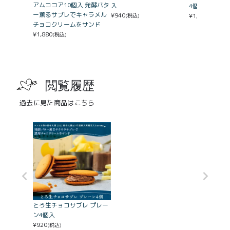
アムココア10個入 発酵バタ
入
4個入
ー薫るサブレでキャラメル
¥
940
¥
1,980
(税込)
(税込)
チョコクリームをサンド
¥
1,880
(税込)
閲覧履歴
過去に見た商品はこちら
とろ生チョコサブレ プレー
ン4個入
¥
920
(税込)