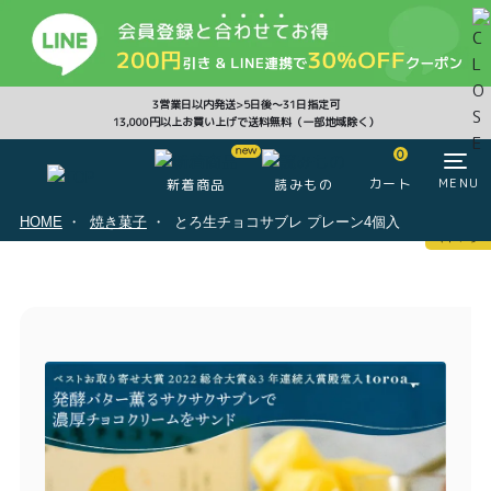
CLOSE
3営業日以内発送>5日後〜31日指定可
13,000円以上お買い上げで送料無料（一部地域除く）
0
0
カート
MENU
新着商品
読みもの
HOME
焼き菓子
とろ生チョコサブレ プレーン4個入
マイページ
ログイン
カート
注文履歴
会員登録情報
ポイント