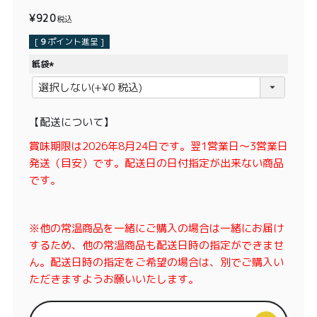
価格別
¥
920
税込
〜¥1,999
¥2,000〜¥3,999
[
9
ポイント進呈 ]
紙袋
¥4,000〜¥5,999
¥6,000〜
(
必
須
TOP
【配送について】
)
商品
読みもの
賞味期限は2026年8月24日です。翌1営業日〜3営業日
発送（目安）です。配送日の日付指定が出来ない商品
メンバー特典
会社概要
です。
ご利用ガイド
お問い合わせ
※他の常温商品を一緒にご購入の場合は一緒にお届け
するため、他の常温商品も配送日時の指定ができませ
ん。配送日時の指定をご希望の場合は、別でご購入い
ただきますようお願いいたします。
プライバシーポリシー