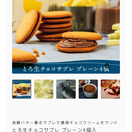
商品一覧
とろ生チーズケーキ
とろ生ガトーショコラ
濃抹茶とろ生ガトーシ
とろ生 まとめ買いお得
ョコラ
セット
とろ生シュー
お中元
クッキー缶
紅茶toroaTea
紅茶toroaTeaギフト
焼き菓子
お誕生日セット
メルマガ会員様限定
手さげ袋
toroa夏のアウトレッ
トセール
季節限定
発酵バター薫るサブレで濃厚チョコクリームをサンド
とろ生チョコサブレ プレーン4個入