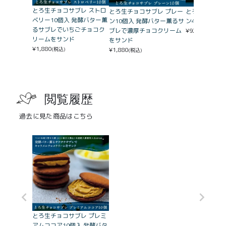
とろ生チョコサブレ ストロ
とろ生チョコサブレ プレー
とろ生チョコサ
ベリー10個入 発酵バター薫
ン10個入 発酵バター薫るサ
ン4個入
るサブレでいちごチョコク
ブレで濃厚チョコクリーム
¥
920
(税込)
リームをサンド
をサンド
¥
1,880
¥
1,880
(税込)
(税込)
閲覧履歴
過去に見た商品はこちら
とろ生チョコサブレ プレミ
アムココア10個入 発酵バタ