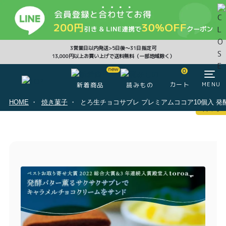
CLOSE
3営業日以内発送>5日後〜31日指定可
13,000円以上お買い上げで送料無料（一部地域除く）
0
0
カート
MENU
新着商品
読みもの
HOME
焼き菓子
とろ生チョコサブレ プレミアムココア10個入 
マイページ
ログイン
カート
注文履歴
会員登録情報
ポイント