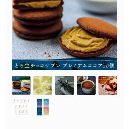
商品一覧
とろ生チーズケーキ
とろ生ガトーショコラ
濃抹茶とろ生ガトーシ
とろ生 まとめ買いお得
ョコラ
セット
とろ生シュー
お中元
クッキー缶
紅茶toroaTea
紅茶toroaTeaギフト
焼き菓子
お誕生日セット
メルマガ会員様限定
手さげ袋
toroa夏のアウトレッ
トセール
季節限定