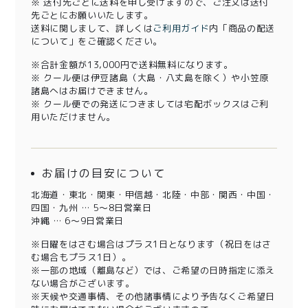
※ 送付先ごとに送料を申し受けますので、ご注文は送付
先ごとにお願いいたします。
送料に関しまして、詳しくは
ご利用ガイド
内「商品の配送
について」をご確認ください。
※合計金額が13,000円で送料無料になります。
※ クール便は伊豆諸島（大島・八丈島を除く）や小笠原
諸島へはお届けできません。
※ クール便での発送につきましては宅配ボックスはご利
用いただけません。
お届けの目安について
北海道・東北・関東・甲信越・北陸・中部・関西・中国・
四国・九州 … 5～8日営業日
沖縄 … 6～9日営業日
※日曜をはさむ場合はプラス1日となります（祝日をはさ
む場合もプラス1日）。
※一部の地域（離島など）では、ご希望の日時指定に添え
ない場合がございます。
※天候や交通事情、その他諸事情により予告なくご希望日