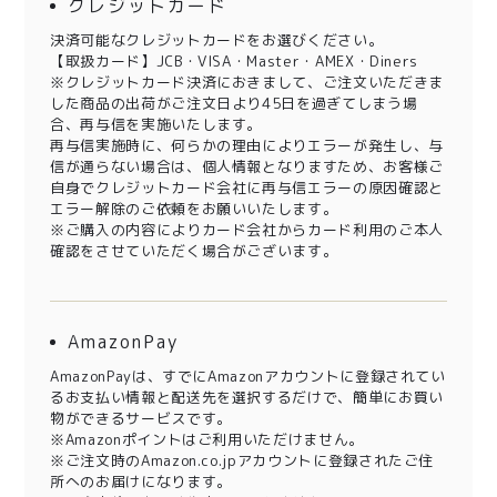
クレジットカード
決済可能なクレジットカードをお選びください。
【取扱カード】JCB・VISA・Master・AMEX・Diners
※クレジットカード決済におきまして、ご注文いただきま
した商品の出荷がご注文日より45日を過ぎてしまう場
合、再与信を実施いたします。
再与信実施時に、何らかの理由によりエラーが発生し、与
信が通らない場合は、個人情報となりますため、お客様ご
自身でクレジットカード会社に再与信エラーの原因確認と
エラー解除のご依頼をお願いいたします。
※ご購入の内容によりカード会社からカード利用のご本人
確認をさせていただく場合がございます。
AmazonPay
AmazonPayは、すでにAmazonアカウントに登録されてい
るお支払い情報と配送先を選択するだけで、簡単にお買い
物ができるサービスです。
※Amazonポイントはご利用いただけません。
※ご注文時のAmazon.co.jpアカウントに登録されたご住
所へのお届けになります。