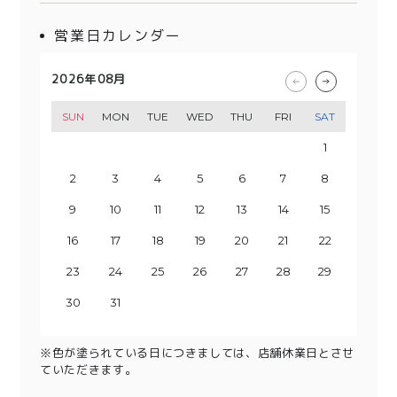
営業日カレンダー
2026年08月
2026年09月
2026年10月
2026年11月
SUN
SUN
SUN
SUN
MON
MON
MON
MON
TUE
TUE
TUE
TUE
WED
WED
WED
WED
THU
THU
THU
THU
FRI
FRI
FRI
FRI
SAT
SAT
SAT
SAT
1
2
3
1
4
2
3
5
1
4
6
2
3
5
7
1
8
6
4
2
3
9
7
5
10
8
4
6
9
11
5
7
10
12
8
6
13
11
9
7
10
14
12
8
13
15
9
11
10
14
16
12
13
15
17
11
18
16
14
12
13
19
17
15
20
18
14
16
19
15
17
21
20
22
18
16
23
19
17
21
20
24
22
18
23
25
19
21
20
24
26
22
23
25
27
21
28
26
24
22
23
29
27
25
30
28
24
26
29
25
27
30
28
26
29
27
30
28
29
31
30
31
※色が塗られている日につきましては、店舗休業日とさせ
ていただきます。