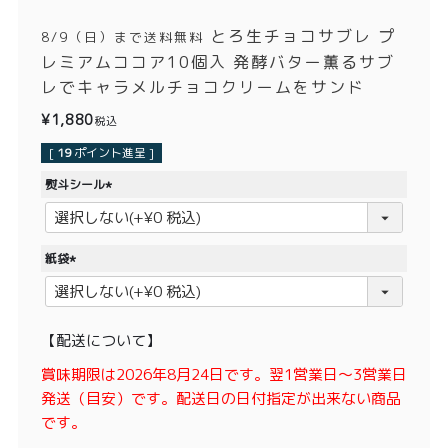
価格別
とろ生チョコサブレ プ
8/9（日）まで送料無料
〜¥1,999
¥2,000〜¥3,999
レミアムココア10個入 発酵バター薫るサブ
レでキャラメルチョコクリームをサンド
¥4,000〜¥5,999
¥6,000〜
¥
1,880
税込
[
19
ポイント進呈 ]
TOP
熨斗シール
商品
読みもの
(
必
メンバー特典
会社概要
須
紙袋
)
(
ご利用ガイド
お問い合わせ
必
須
【配送について】
)
賞味期限は2026年8月24日です。翌1営業日〜3営業日
発送（目安）です。配送日の日付指定が出来ない商品
プライバシーポリシー
です。