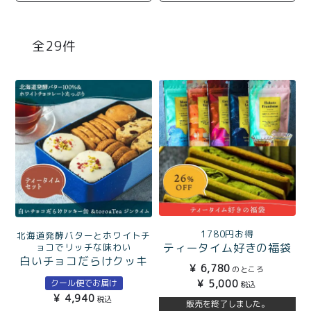
商品一覧
とろ生チーズケーキ
とろ生ガトーショコラ
29
濃抹茶とろ生ガトーシ
とろ生 まとめ買いお得
ョコラ
セット
とろ生シュー
お中元
クッキー缶
紅茶toroaTea
紅茶toroaTeaギフト
焼き菓子
お誕生日セット
メルマガ会員様限定
1780円お得
北海道発酵バターとホワイトチ
手さげ袋
toroa夏のアウトレッ
ティータイム好きの福袋
ョコでリッチな味わい
白いチョコだらけクッキ
トセール
¥
6,780
のところ
ー缶とtoroaTeaジンライ
季節限定
クール便でお届け
¥
5,000
税込
ムのティータイムセット
¥
4,940
税込
販売を終了しました。