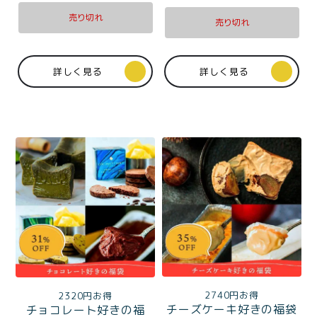
価格別
売り切れ
売り切れ
〜¥1,999
¥2,000〜¥3,999
¥4,000〜¥5,999
¥6,000〜
詳しく見る
詳しく見る
TOP
商品
読みもの
メンバー特典
会社概要
ご利用ガイド
お問い合わせ
プライバシーポリシー
2740円お得
2320円お得
チーズケーキ好きの福袋
チョコレート好きの福