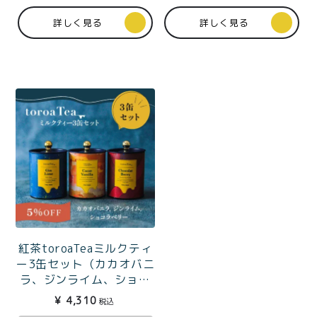
詳しく見る
詳しく見る
紅茶toroaTeaミルクティ
ー3缶セット（カカオバニ
ラ、ジンライム、ショコ
ラベリー）
¥
4,310
税込