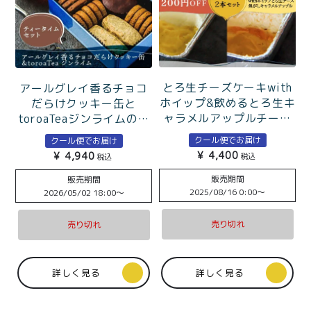
とろ生チーズケーキwith
アールグレイ香るチョコ
ホイップ&飲めるとろ生キ
だらけクッキー缶と
ャラメルアップルチーズ
toroaTeaジンライムのテ
ケーキ
ィータイムセット
クール便でお届け
クール便でお届け
¥
4,400
¥
4,940
税込
税込
販売期間
販売期間
2025/08/16 0:00
〜
2026/05/02 18:00
〜
売り切れ
売り切れ
詳しく見る
詳しく見る