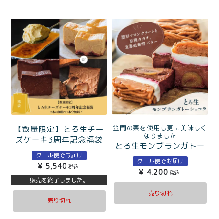
笠間の栗を使用し更に美味しく
【数量限定】とろ生チー
なりました
ズケーキ3周年記念福袋
とろ生モンブランガトー
クール便でお届け
ショコラ
クール便でお届け
¥
5,540
税込
¥
4,200
税込
販売を終了しました。
売り切れ
売り切れ