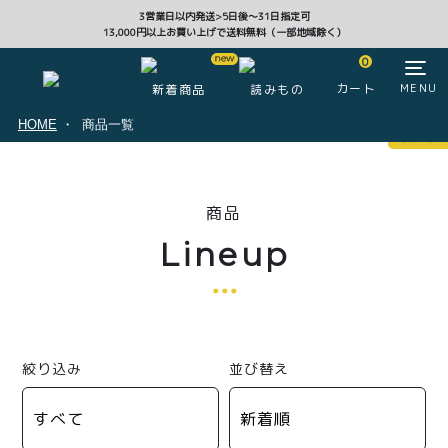
3営業日以内発送>5日後〜31日指定可
13,000円以上お買い上げで送料無料（一部地域除く）
CLOSE
0
カート
MENU
新着商品
読みもの
HOME
商品一覧
マイページ
0
商品
ログイン
カート
Lineup
注文履歴
会員登録情報
ポイント
絞り込み
並び替え