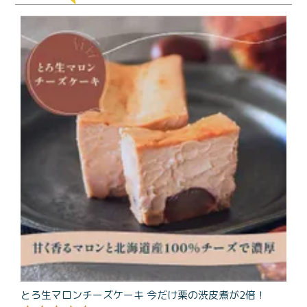
商品一覧
とろ生チーズケーキ
とろ生ガトーショコラ
濃抹茶とろ生ガトーシ
とろ生 まとめ買いお得
ョコラ
セット
とろ生シュー
お中元
クッキー缶
紅茶toroaTea
紅茶toroaTeaギフト
焼き菓子
お誕生日セット
メルマガ会員様限定
手さげ袋
toroa夏のアウトレッ
トセール
季節限定
とろ生マロンチーズケーキ 今だけ栗の渋皮煮が2倍！