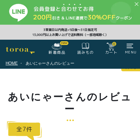
CLOSE
3営業日以内発送>5日後〜31日指定可
13,000円以上お買い上げで送料無料（一部地域除く）
0
0
新着商品
カート
MENU
読みもの
HOME
あいにゃーさんのレビュー
マイページ
ログイン
カート
あいにゃーさんのレビュ
注文履歴
会員登録情報
ポイント
ー
7