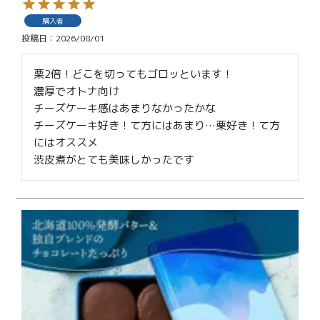
価格別
購入者
〜¥1,999
¥2,000〜¥3,999
投稿日
2026/08/01
¥4,000〜¥5,999
¥6,000〜
栗2倍！どこを切ってもゴロッといます！

濃厚でオトナ向け

チーズケーキ感はあまりなかったかな

TOP
チーズケーキ好き！て方にはあまり…栗好き！て方
にはオススメ

商品
読みもの
渋皮煮がとても美味しかったです
メンバー特典
会社概要
ご利用ガイド
お問い合わせ
プライバシーポリシー