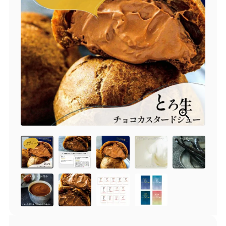
商品一覧
とろ生チーズケーキ
とろ生ガトーショコラ
濃抹茶とろ生ガトーシ
とろ生 まとめ買いお得
ョコラ
セット
とろ生シュー
お中元
クッキー缶
紅茶toroaTea
紅茶toroaTeaギフト
焼き菓子
お誕生日セット
メルマガ会員様限定
手さげ袋
toroa夏のアウトレッ
トセール
季節限定