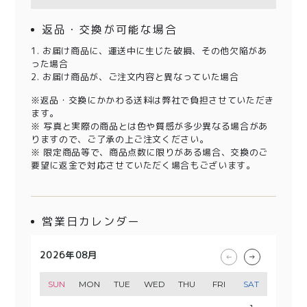
返品・交換が可能な場合
1. お届け商品に、運送中に生じた破損、その他欠陥があ
った場合
2. お届け商品が、ご注文内容と異なっていた場合
※返品・交換にかかわる送料は弊社で負担させていただき
ます。
※ 写真と実際の商品とは色や質感が多少異なる場合があ
りますので、ご了承の上ご注文ください。
※ 限定商品等で、商品点数に限りがある場合、交換のご
要望に返金で対応させていただく場合もございます。
営業日カレンダー
2026年08月
2026年09月
2026年10月
2026年11月
SUN
SUN
SUN
SUN
MON
MON
MON
MON
TUE
TUE
TUE
TUE
WED
WED
WED
WED
THU
THU
THU
THU
FRI
FRI
FRI
FRI
SAT
SAT
SAT
SAT