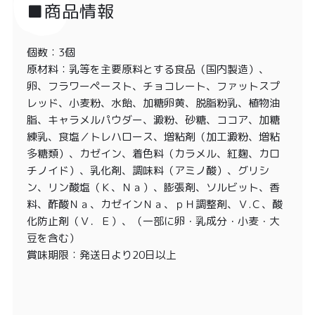
■商品情報
個数：3個
原材料：乳等を主要原料とする食品（国内製造）、
卵、フラワーペースト、チョコレート、ファットスプ
レッド、小麦粉、水飴、加糖卵黄、脱脂粉乳、植物油
脂、キャラメルパウダー、澱粉、砂糖、ココア、加糖
練乳、食塩／トレハロース、増粘剤（加工澱粉、増粘
多糖類）、カゼイン、着色料（カラメル、紅麹、カロ
チノイド）、乳化剤、調味料（アミノ酸）、グリシ
ン、リン酸塩（Ｋ、Ｎａ）、膨張剤、ソルビット、香
料、酢酸Ｎａ、カゼインＮａ、ｐＨ調整剤、Ｖ.Ｃ、酸
化防止剤（Ｖ．Ｅ）、（一部に卵・乳成分・小麦・大
豆を含む）
賞味期限：発送日より20日以上