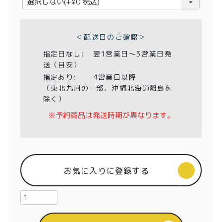
特定商取引法に基づく表記
必
須
)
＜配送日のご確認＞
指定日なし:
翌1営業日〜3営業日発
送（目安）
指定あり:
4営業日以降
（東北九州の一部、沖縄北海道離島を
除く）
※予約商品は発送時期が異なります。
お気に入りに登録する