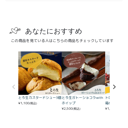
あなたにおすすめ
この商品を見ている人はこちらの商品もチェックしています
とろ生ガトーショコラwith
とろ生カスタードシュー3個
トロバタ ＜マ
ホイップ
¥
1,100
箱6個入り）
(税込)
¥
2,500
¥
1,980
(税込)
(税込)