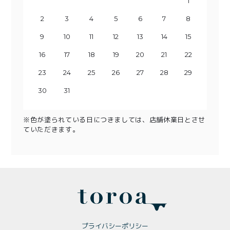
1
2
3
1
4
2
3
5
1
4
6
2
3
5
7
1
8
6
4
2
3
9
7
5
10
8
4
6
9
11
5
7
10
12
8
6
13
11
9
7
10
14
12
8
13
15
9
11
10
14
16
12
13
15
17
11
18
16
14
12
13
19
17
15
20
18
14
16
19
15
17
21
20
22
18
16
23
19
17
21
20
24
22
18
23
25
19
21
20
24
26
22
23
25
27
21
28
26
24
22
23
29
27
25
30
28
24
26
29
25
27
30
28
26
29
27
30
28
29
31
30
31
※色が塗られている日につきましては、店舗休業日とさせ
ていただきます。
プライバシーポリシー