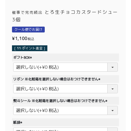
価格別
とろ生チョコカスタードシュー
催事で完売続出
〜¥1,999
¥2,000〜¥3,999
3個
¥4,000〜¥5,999
¥6,000〜
クール便でお届け
¥
1,100
税込
TOP
[
11
ポイント進呈 ]
ギフトBOX
商品
読みもの
(
必
メンバー特典
会社概要
須
リボン ※化粧箱を選択しない場合はおつけできません
)
ご利用ガイド
お問い合わせ
(
必
須
熨斗シール ※化粧箱を選択しない場合はおつけできません
)
(
必
須
プライバシーポリシー
紙袋
)
(