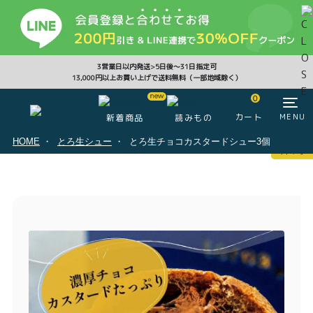
CLOSE
3営業日以内発送>5日後〜31日指定可
13,000円以上お買い上げで送料無料（一部地域除く）
0
0
カート
MENU
新着商品
読みもの
HOME
とろ生シュー
とろ生チョコカスタードシュー3個
マイページ
ログイン
カート
注文履歴
会員登録情報
ポイント