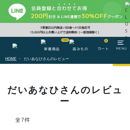
CLOSE
3営業日以内発送>5日後〜31日指定可
13,000円以上お買い上げで送料無料（一部地域除く）
0
0
カート
MENU
新着商品
読みもの
HOME
だいあなひさんのレビュー
マイページ
ログイン
カート
だいあなひさんのレビュ
注文履歴
会員登録情報
ポイント
ー
7