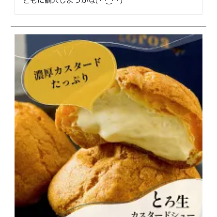
ともに購入しようかな( ◠‿◠ )