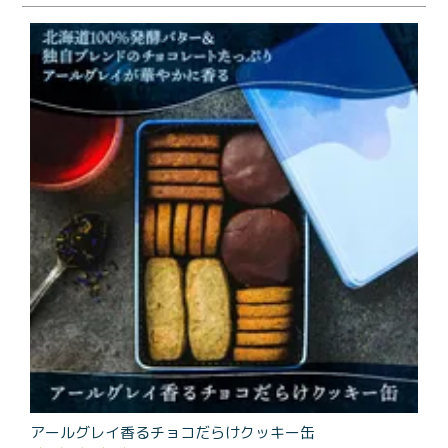
商品一覧
とろ生チーズケーキ
とろ生ガトーショコラ
濃抹茶とろ生ガトーシ
とろ生 まとめ買いお得
ョコラ
セット
とろ生シュー
お中元
クッキー缶
紅茶toroaTea
紅茶toroaTeaギフト
焼き菓子
お誕生日セット
メルマガ会員様限定
手さげ袋
toroa夏のアウトレッ
トセール
季節限定
アールグレイ香るチョコだらけクッキー缶