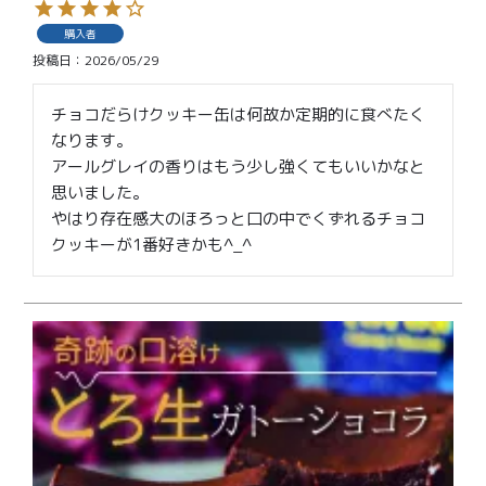
価格別
購入者
〜¥1,999
¥2,000〜¥3,999
投稿日
2026/05/29
¥4,000〜¥5,999
¥6,000〜
チョコだらけクッキー缶は何故か定期的に食べたく
なります。

アールグレイの香りはもう少し強くてもいいかなと
TOP
思いました。

やはり存在感大のほろっと口の中でくずれるチョコ
商品
読みもの
クッキーが1番好きかも^_^
メンバー特典
会社概要
ご利用ガイド
お問い合わせ
プライバシーポリシー