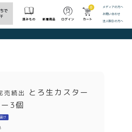
メディアの方へ
0
だちで
お問い合わせ
F
読みもの
新着商品
ログイン
カート
法人取引の方へ
CLOSE
とろ生カスター
完売続出
ー3個
届け
込