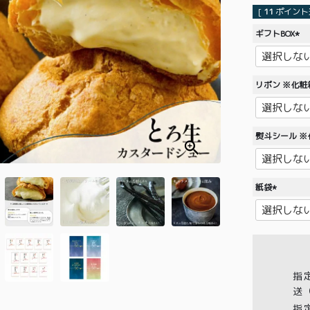
[
11
ポイント進
ギフトBOX
(
必
須
リボン ※化
)
熨斗シール 
紙袋
(
必
須
)
指
送
指