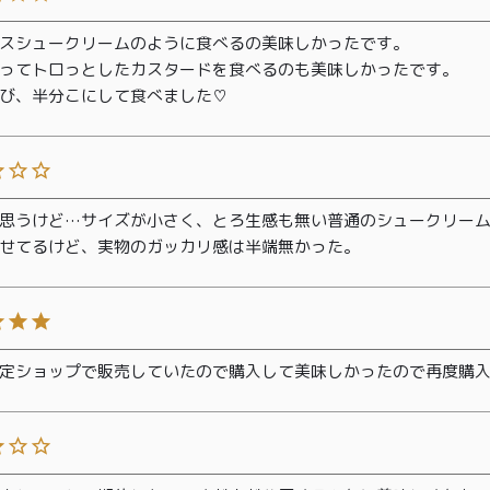
00〜
イド
メンバー
会社概要
99
スシュークリームのように食べるの美味しかったです。

特典
ってトロっとしたカスタードを食べるのも美味しかったです。

お問い合
00〜
び、半分こにして食べました♡
わせ
思うけど…サイズが小さく、とろ生感も無い普通のシュークリー
せてるけど、実物のガッカリ感は半端無かった。
定ショップで販売していたので購入して美味しかったので再度購