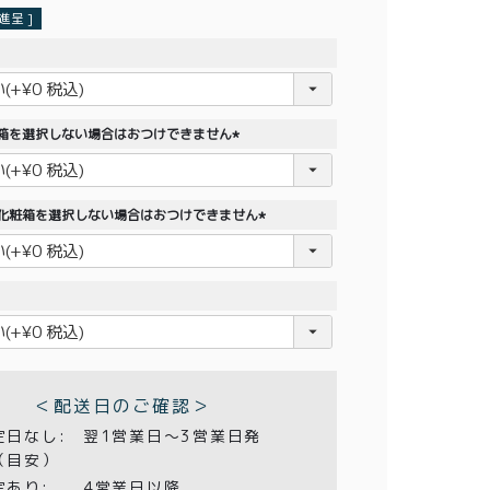
呈 ]
粧箱を選択しない場合はおつけできません
(
必
須
※化粧箱を選択しない場合はおつけできません
)
(
必
須
)
＜配送日のご確認＞
定日なし:
翌1営業日〜3営業日発
（目安）
定あり:
4営業日以降