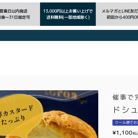
3営業日以内発送
13,000円以上お買い上げで
メルマガとLINE友
日後〜31日指定可
送料無料(一部地域除く)
初回から400円OF
催事で
ドシュ
クール便でお
¥
1,100
税