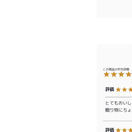
商品一覧
とろ生ガ
トーショ
コラ
とろ生 ま
とめ買い
とてもおいし
お得セッ
贈り物にちょ
ト
価格別
お中元