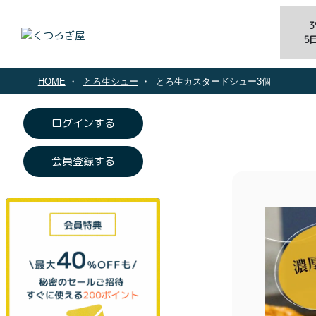
5
HOME
とろ生シュー
とろ生カスタードシュー3個
ログインする
会員登録する