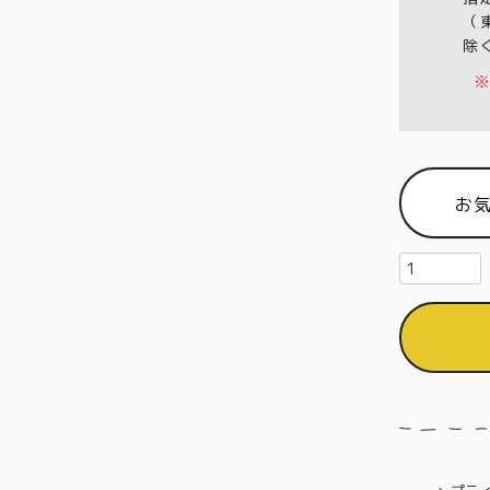
（
除
※
お