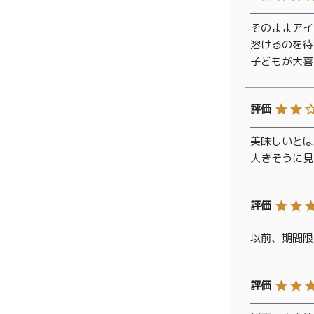
¥2,0
紅茶
¥3,9
そのままアイ
toroaTea
溶けるのを待
¥6,0
子どもが大喜
焼き菓子
メルマガ
会員様限
定
美味しいとは
大きそうに見
toroa夏
のアウト
レットセ
ール
以前、期間限