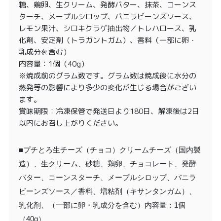
糖、鶏卵、生クリーム、発酵バター、抹茶、コーンス
ターチ、メープルシロップ、バニラビーンズソース、
レモン果汁、シロキクラゲ抽出物／トレハロース、乳
化剤、安定剤（トラガントガム）、香料（一部に卵・
乳成分を含む）
内容量：1個（40g）
※焼成前のグラム数です。グラム数は焼成後に水分の
蒸発等の影響により多少の変化が生じる場合がござい
ます。
賞味期限：冷凍保管で発送日より180日、解凍後は2日
以内にお召し上がりください。
■プチとろ生チーズ（チョコ）クリームチーズ（国内製
造）、生クリーム、砂糖、鶏卵、チョコレート、発酵
バター、コーンスターチ、メープルシロップ、バニラ
ビーンズソース／香料、増粘剤（キサンタンガム）、
乳化剤、（一部に卵・乳成分を含む）内容量：1個
（40g）