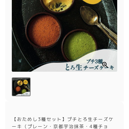
商品一覧
とろ生チーズケーキ
とろ生ガトーショコラ
濃抹茶とろ生ガトーシ
とろ生 まとめ買いお得
ョコラ
セット
とろ生シュー
お中元
クッキー缶
紅茶toroaTea
紅茶toroaTeaギフト
焼き菓子
お誕生日セット
メルマガ会員様限定
手さげ袋
toroa夏のアウトレッ
トセール
季節限定
【おためし3種セット】プチとろ生チーズケ
ーキ（プレーン・京都宇治抹茶・4種チョ