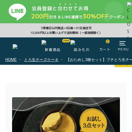
CLOSE
3営業日以内発送>5日後〜31日指定可
13,000円以上お買い上げで送料無料（一部地域除く）
0
0
カート
MENU
新着商品
読みもの
HOME
とろ生チーズケーキ
【おためし3種セット】プチとろ生チ
マイページ
ログイン
カート
注文履歴
会員登録情報
ポイント