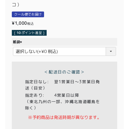
価格別
コ）
クール便でお届け
〜¥1,999
¥2,000〜¥3,999
¥
1,000
税込
¥4,000〜¥5,999
¥6,000〜
[
10
ポイント進呈 ]
紙袋
TOP
(
必
商品
読みもの
須
)
メンバー特典
会社概要
＜配送日のご確認＞
指定日なし:
翌1営業日〜3営業日発
ご利用ガイド
お問い合わせ
送（目安）
指定あり:
4営業日以降
（東北九州の一部、沖縄北海道離島を
除く）
※予約商品は発送時期が異なります。
プライバシーポリシー