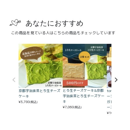
あなたにおすすめ
この商品を見ている人はこちらの商品もチェックしています
とろ生チーズケーキ&京都
京都宇治抹茶とろ生チーズ
toroa3本セ
宇治抹茶とろ生チーズケー
ケーキ
ーショコラ、
キ
¥
3,780
ガトーショコ
(税込)
¥
7,060
ーズケーキ)
(税込)
¥
10,962
(税込)